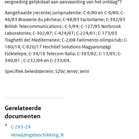
vergoeding gelijkstaat aan aanvaarding van het ontslag”?
Aangehaalde (recente) jurisprudentie: C-6/90 en C-9/90; C-
46/93 Brasserie du pêcheur; C-48/93 Factortame; C-392/93
British Telecommunications ; C-5/94; C-127/95 Norbrook
Laboratories; C-302/97; C-424/97; C-224/01; C-173/03
Traghetti del Mediterraneo; C-2/08 Fallimento olimpiclub; C-
160/14; C-620/17 Hochtief Solutions Magyarországi
Fióktelepe; C-34/19 Telecom Italia; C-393/92; C-13/95; C-
340/01 ; C-232/04 en C-233/04.
Specifiek beleidsterrein: SZW; IenW; JenV
Gerelateerde
documenten
C-293-24
Verwijzingsbeschikking_R