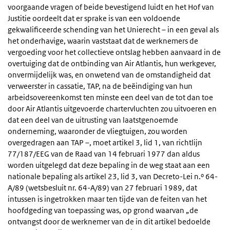
voorgaande vragen of beide bevestigend luidt en het Hof van
Justitie oordeelt dat er sprake is van een voldoende
gekwalificeerde schending van het Unierecht – in een geval als
het onderhavige, waarin vaststaat dat de werknemers de
vergoeding voor het collectieve ontslag hebben aanvaard in de
overtuiging dat de ontbinding van Air Atlantis, hun werkgever,
onvermijdelijk was, en onwetend van de omstandigheid dat
verweerster in cassatie, TAP, na de beëindiging van hun
arbeidsovereenkomst ten minste een deel van de tot dan toe
door Air Atlantis uitgevoerde chartervluchten zou uitvoeren en
dat een deel van de uitrusting van laatstgenoemde
onderneming, waaronder de vliegtuigen, zou worden
overgedragen aan TAP –, moet artikel 3, lid 1, van richtlijn
77/187/EEG van de Raad van 14 februari 1977 dan aldus
worden uitgelegd dat deze bepaling in de weg staat aan een
nationale bepaling als artikel 23, lid 3, van Decreto-Lei n.º 64-
A/89 (wetsbesluit nr. 64-A/89) van 27 februari 1989, dat
intussen is ingetrokken maar ten tijde van de feiten van het
hoofdgeding van toepassing was, op grond waarvan „de
ontvangst door de werknemer van de in dit artikel bedoelde