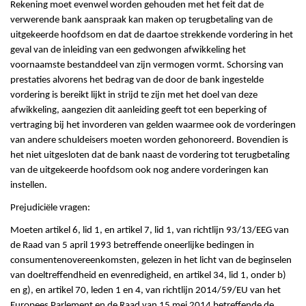
Rekening moet evenwel worden gehouden met het feit dat de
verwerende bank aanspraak kan maken op terugbetaling van de
uitgekeerde hoofdsom en dat de daartoe strekkende vordering in het
geval van de inleiding van een gedwongen afwikkeling het
voornaamste bestanddeel van zijn vermogen vormt. Schorsing van
prestaties alvorens het bedrag van de door de bank ingestelde
vordering is bereikt lijkt in strijd te zijn met het doel van deze
afwikkeling, aangezien dit aanleiding geeft tot een beperking of
vertraging bij het invorderen van gelden waarmee ook de vorderingen
van andere schuldeisers moeten worden gehonoreerd. Bovendien is
het niet uitgesloten dat de bank naast de vordering tot terugbetaling
van de uitgekeerde hoofdsom ook nog andere vorderingen kan
instellen.
Prejudiciële vragen:
Moeten artikel 6, lid 1, en artikel 7, lid 1, van richtlijn 93/13/EEG van
de Raad van 5 april 1993 betreffende oneerlijke bedingen in
consumentenovereenkomsten, gelezen in het licht van de beginselen
van doeltreffendheid en evenredigheid, en artikel 34, lid 1, onder b)
en g), en artikel 70, leden 1 en 4, van richtlijn 2014/59/EU van het
Europees Parlement en de Raad van 15 mei 2014 betreffende de