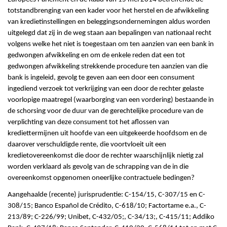
totstandbrenging van een kader voor het herstel en de afwikkeling
van kredietinstellingen en beleggingsondernemingen aldus worden
uitgelegd dat zij in de weg staan aan bepalingen van nationaal recht
volgens welke het niet is toegestaan om ten aanzien van een bank in
gedwongen afwikkeling en om de enkele reden dat een tot
gedwongen afwikkeling strekkende procedure ten aanzien van die
bank is ingeleid, gevolg te geven aan een door een consument
ingediend verzoek tot verkrijging van een door de rechter gelaste
voorlopige maatregel (waarborging van een vordering) bestaande in
de schorsing voor de duur van de gerechtelijke procedure van de
verplichting van deze consument tot het aflossen van
krediettermijnen uit hoofde van een uitgekeerde hoofdsom en de
daarover verschuldigde rente, die voortvloeit uit een
kredietovereenkomst die door de rechter waarschijnlijk nietig zal
worden verklaard als gevolg van de schrapping van de in die
overeenkomst opgenomen oneerlijke contractuele bedingen?
Aangehaalde (recente) jurisprudentie: C-154/15, C-307/15 en C-
308/15; Banco Español de Crédito, C-618/10; Factortame e.a., C-
213/89; C-226/99; Unibet, C-432/05;, C-34/13;, C-415/11; Addiko