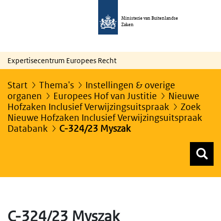
Ministerie van Buitenlandse
Zaken
Expertisecentrum Europees Recht
Start
Thema's
Instellingen & overige
organen
Europees Hof van Justitie
Nieuwe
Hofzaken Inclusief Verwijzingsuitspraak
Zoek
Nieuwe Hofzaken Inclusief Verwijzingsuitspraak
Databank
C-324/23 Myszak
Z
Z
Top menu zoeken
C-324/23 Myszak