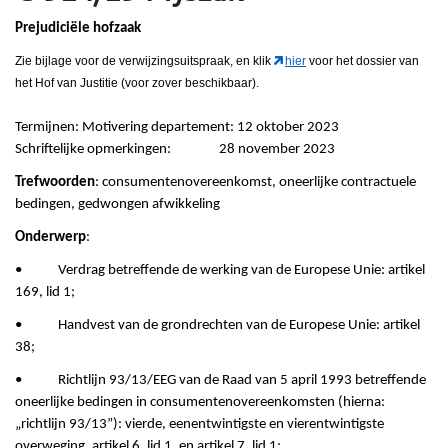
Prejudiciële hofzaak
Zie bijlage voor de verwijzingsuitspraak
, en klik
hier
voor het dossier van
het Hof van Justitie (voor zover beschikbaar).
Termijnen: Motivering departement: 12 oktober 2023
Schriftelijke opmerkingen: 28 november 2023
Trefwoorden
: consumentenovereenkomst, oneerlijke contractuele
bedingen, gedwongen afwikkeling
Onderwerp
:
• Verdrag betreffende de werking van de Europese Unie: artikel
169, lid 1;
• Handvest van de grondrechten van de Europese Unie: artikel
38;
• Richtlijn 93/13/EEG van de Raad van 5 april 1993 betreffende
oneerlijke bedingen in consumentenovereenkomsten (hierna:
„richtlijn 93/13”): vierde, eenentwintigste en vierentwintigste
overweging, artikel 6, lid 1, en artikel 7, lid 1;