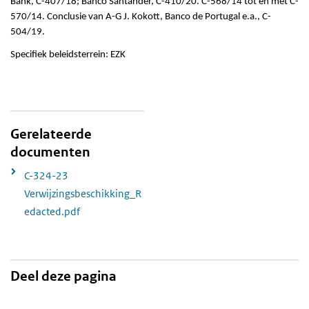
Bank, C-407/18; Banco Santander, C-410/20. C-568/14 tot en met C-
570/14. Conclusie van A-G J. Kokott, Banco de Portugal e.a., C-
504/19.
Specifiek beleidsterrein: EZK
Gerelateerde
documenten
C-324-23
Verwijzingsbeschikking_R
edacted.pdf
Deel deze pagina