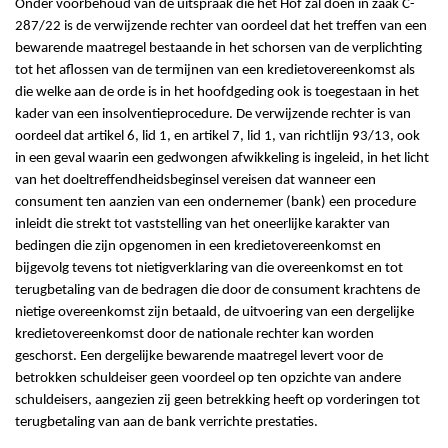
Onder voorbehoud van de uitspraak die het Hof zal doen in zaak C-
287/22 is de verwijzende rechter van oordeel dat het treffen van een
bewarende maatregel bestaande in het schorsen van de verplichting
tot het aflossen van de termijnen van een kredietovereenkomst als
die welke aan de orde is in het hoofdgeding ook is toegestaan in het
kader van een insolventieprocedure. De verwijzende rechter is van
oordeel dat artikel 6, lid 1, en artikel 7, lid 1, van richtlijn 93/13, ook
in een geval waarin een gedwongen afwikkeling is ingeleid, in het licht
van het doeltreffendheidsbeginsel vereisen dat wanneer een
consument ten aanzien van een ondernemer (bank) een procedure
inleidt die strekt tot vaststelling van het oneerlijke karakter van
bedingen die zijn opgenomen in een kredietovereenkomst en
bijgevolg tevens tot nietigverklaring van die overeenkomst en tot
terugbetaling van de bedragen die door de consument krachtens de
nietige overeenkomst zijn betaald, de uitvoering van een dergelijke
kredietovereenkomst door de nationale rechter kan worden
geschorst. Een dergelijke bewarende maatregel levert voor de
betrokken schuldeiser geen voordeel op ten opzichte van andere
schuldeisers, aangezien zij geen betrekking heeft op vorderingen tot
terugbetaling van aan de bank verrichte prestaties.