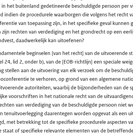
n in het buitenland gedetineerde beschuldigde persoon per v
 indien de procedurele waarborgen die volgens het recht v
ferentie van toepassing zijn, in het specifieke geval kunnen
zijn rechten van verdediging en het grondrecht op een eerli
andvest, daadwerkelijk kan uitoefenen?
ndamentele beginselen [van het recht] van de uitvoerende st
l 24, lid 2, onder b), van de [EOB-richtlijn] een speciale we
g stellen aan de uitvoering van elk verzoek om de beschuld
deoconferentie te verhoren, op grond van een algemene nation
uitvoerende autoriteiten, waarbij de bijzonderheden van de s
ijke voorschriften in het nationale recht van de uitvaardigend
echten van verdediging van de beschuldigde persoon niet w
n tenuitvoerlegging daarentegen worden opgevat als een uit
, met betrekking tot de specifieke procedurele aspecten va
e staat of specifieke relevante elementen van de betreffend