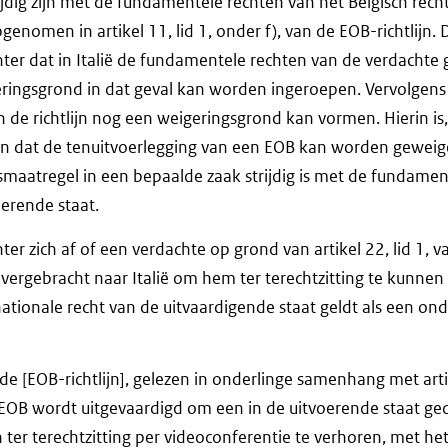
ijdig zijn met de fundamentele rechten van het Belgisch recht
genomen in artikel 11, lid 1, onder f), van de EOB-richtlijn.
ter dat in Italië de fundamentele rechten van de verdachte
eringsgrond in dat geval kan worden ingeroepen. Vervolgens i
an de richtlijn nog een weigeringsgrond kan vormen. Hierin is,
n dat de tenuitvoerlegging van een EOB kan worden geweig
smaatregel in een bepaalde zaak strijdig is met de fundamen
oerende staat.
hter zich af of een verdachte op grond van artikel 22, lid 1, v
overgebracht naar Italië om hem ter terechtzitting te kunnen
ationale recht van de uitvaardigende staat geldt als een on
n de [EOB-richtlijn], gelezen in onderlinge samenhang met art
en EOB wordt uitgevaardigd om een in de uitvoerende staat g
ter terechtzitting per videoconferentie te verhoren, met het