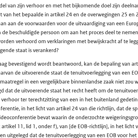
el van zijn verhoor en met het bijkomende doel zijn deelna
cht van het bepaalde in artikel 24 en de overwegingen 25 en 2
daan aan de voorwaarden voor de uitvaardiging van een Euro
an de beschuldigde persoon om aan het proces deel te neme
orden verhoord om verklaringen met bewijskracht af te legg
igende staat is verankerd?
vraag bevestigend wordt beantwoord, kan de bepaling van art
waarvan de uitvoerende staat de tenuitvoerlegging van een 
maatregel in een vergelijkbare binnenlandse zaak niet zou 
d dat de uitvoerende staat het recht heeft om de tenuitvoe
verhoor ter terechtzitting van een in het buitenland gedeti
rentie, in het licht van artikel 24 van die richtlijn, dat de s
videoconferentie bevat waarin de onderzochte weigeringsgron
ikel 11, lid 1, onder f), van [de EOB-richtlijn], in het licht 
en uitgelegd dat de tenuitvoerlegging van een EOB voor het 