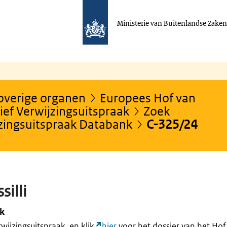
Ministerie van Buitenlandse Zake
 overige organen
Europees Hof van
ef Verwijzingsuitspraak
Zoek
jzingsuitspraak Databank
C-325/24
silli
ak
rwijzingsuitspraak, en klik
hier
voor het dossier van het Hof 