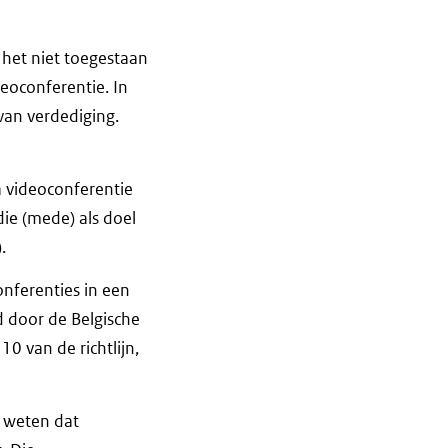
s het niet toegestaan
eoconferentie. In
 van verdediging.
a videoconferentie
die (mede) als doel
.
onferenties in een
 door de Belgische
10 van de richtlijn,
e weten dat