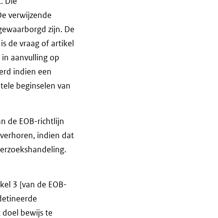
. Die
 De verwijzende
 gewaarborgd zijn. De
s de vraag of artikel
 in aanvulling op
erd indien een
tele beginselen van
an de EOB-richtlijn
 verhoren, indien dat
derzoekshandeling.
ikel 3 [van de EOB-
edetineerde
 doel bewijs te