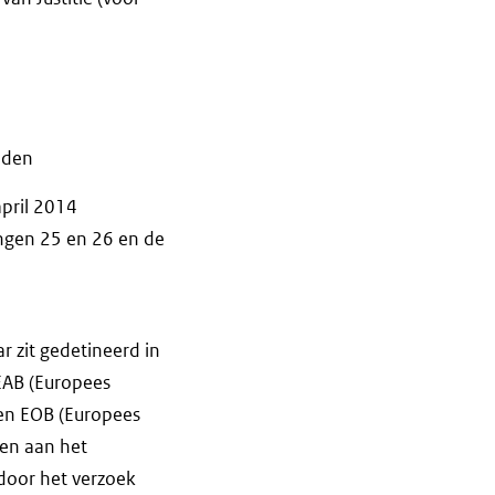
nden
pril 2014
ngen 25 en 26 en de
r zit gedetineerd in
 EAB (Europees
een EOB (Europees
men aan het
rdoor het verzoek