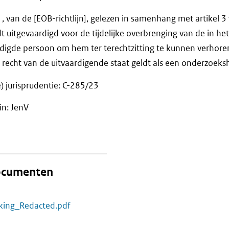
d 1, van de [EOB-richtlijn], gelezen in samenhang met artikel 3 
 uitgevaardigd voor de tijdelijke overbrenging van de in he
digde persoon om hem ter terechtzitting te kunnen verhoren
 recht van de uitvaardigende staat geldt als een onderzoek
) jurisprudentie: C-285/23
in: JenV
documenten
kking_Redacted.pdf