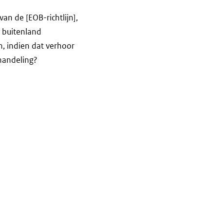
van de [EOB-richtlijn],
t buitenland
, indien dat verhoor
shandeling?