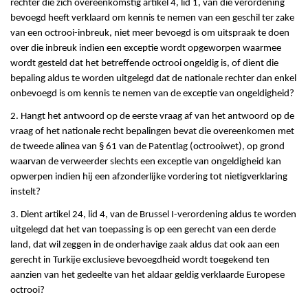
rechter die zich overeenkomstig artikel 4, lid 1, van die verordening
bevoegd heeft verklaard om kennis te nemen van een geschil ter zake
van een octrooi-inbreuk, niet meer bevoegd is om uitspraak te doen
over die inbreuk indien een exceptie wordt opgeworpen waarmee
wordt gesteld dat het betreffende octrooi ongeldig is, of dient die
bepaling aldus te worden uitgelegd dat de nationale rechter dan enkel
onbevoegd is om kennis te nemen van de exceptie van ongeldigheid?
2. Hangt het antwoord op de eerste vraag af van het antwoord op de
vraag of het nationale recht bepalingen bevat die overeenkomen met
de tweede alinea van § 61 van de Patentlag (octrooiwet), op grond
waarvan de verweerder slechts een exceptie van ongeldigheid kan
opwerpen indien hij een afzonderlijke vordering tot nietigverklaring
instelt?
3. Dient artikel 24, lid 4, van de Brussel I-verordening aldus te worden
uitgelegd dat het van toepassing is op een gerecht van een derde
land, dat wil zeggen in de onderhavige zaak aldus dat ook aan een
gerecht in Turkije exclusieve bevoegdheid wordt toegekend ten
aanzien van het gedeelte van het aldaar geldig verklaarde Europese
octrooi?