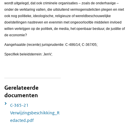
wordt uitgelegd, dat ook criminele organisaties – zoals de onderhavige –
onder de verklaring vallen, die uitsluitend vermogensdelicten plegen en niet
ook nog politieke, ideologische, religieuze of wereldbeschouwelijke
doelstellingen nastreven en evenmin met ongeoorloofde middelen invloed
willen verkrijgen op de politiek, de media, het openbaar bestuur, de justitie of
de economie?
Aangehaalde (recente) jurisprudentie: C-486/14; C-367/05;
Specifiek beleidsterrein: JenV;
Gerelateerde
documenten
C-365-21
Verwijzingsbeschikking_R
edacted.pdf