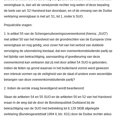
verenigbaar is, dan wil de verwijzende rechter nog weten of deze bepaling
de toets van art. 52 Handvest kan doorstaan, en of de omvang van de Duitse
verklaring verenigbaar is met art. 51, lid 1, onder b SUO.
Prejudiciële vragen:
1. Is artikel 55 van de Schengenuitvoeringsovereenkomst (hierna: „SUO”)
met artikel 50 van het Handvest van de grondrechten van de Europese Unie
verenigbaar en nog geldig, voor zover het van het verbod van dubbele
vervolging de uitzondering toestaat, dat een overeenkomstsluitende partij op
het tijdstip van bekrachtiging, aanvaarding of goedkeuring van deze
overeenkomst kan verklaren dat zij niet door artikel 54 SUO is gebonden,
indien de feiten op grond waarvan in het buitenland vonnis werd gewezen
een inbreuk vormen op de veiligheid van de staat of andere even wezenlijke
belangen van deze overeenkomstsluitende partij?
2. Indien de eerste vraag bevestigend wordt beantwoord:
Staan de artikelen 54 en 55 SUO en de artikelen 50 en 52 van het Handvest
eraan in de weg dat de door de Bondsrepubliek Duitsland bij de
bekrachtiging van de SUO met betrekking tot § 129 StGB afgelegde
verklaring (Bundesgesetzblatt 1994 II, blz. 631) door de Duitse rechter aldus