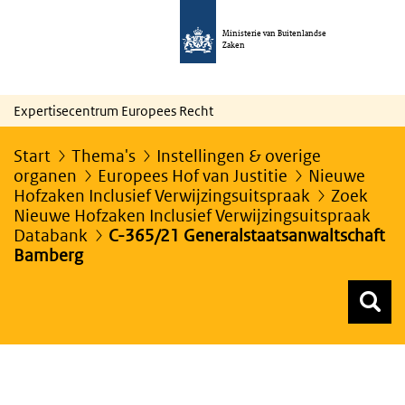
Ministerie van Buitenlandse
Zaken
Expertisecentrum Europees Recht
Start
Thema's
Instellingen & overige
organen
Europees Hof van Justitie
Nieuwe
Hofzaken Inclusief Verwijzingsuitspraak
Zoek
Nieuwe Hofzaken Inclusief Verwijzingsuitspraak
Databank
C-365/21 Generalstaatsanwaltschaft
Bamberg
Z
Z
Top menu zoeken