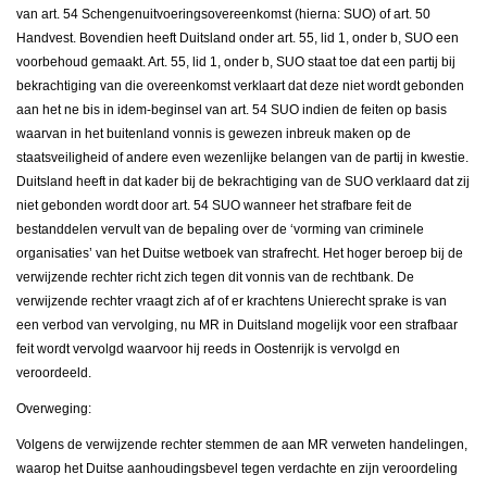
van art. 54 Schengenuitvoeringsovereenkomst (hierna: SUO) of art. 50
Handvest. Bovendien heeft Duitsland onder art. 55, lid 1, onder b, SUO een
voorbehoud gemaakt. Art. 55, lid 1, onder b, SUO staat toe dat een partij bij
bekrachtiging van die overeenkomst verklaart dat deze niet wordt gebonden
aan het ne bis in idem-beginsel van art. 54 SUO indien de feiten op basis
waarvan in het buitenland vonnis is gewezen inbreuk maken op de
staatsveiligheid of andere even wezenlijke belangen van de partij in kwestie.
Duitsland heeft in dat kader bij de bekrachtiging van de SUO verklaard dat zij
niet gebonden wordt door art. 54 SUO wanneer het strafbare feit de
bestanddelen vervult van de bepaling over de ‘vorming van criminele
organisaties’ van het Duitse wetboek van strafrecht. Het hoger beroep bij de
verwijzende rechter richt zich tegen dit vonnis van de rechtbank. De
verwijzende rechter vraagt zich af of er krachtens Unierecht sprake is van
een verbod van vervolging, nu MR in Duitsland mogelijk voor een strafbaar
feit wordt vervolgd waarvoor hij reeds in Oostenrijk is vervolgd en
veroordeeld.
Overweging:
Volgens de verwijzende rechter stemmen de aan MR verweten handelingen,
waarop het Duitse aanhoudingsbevel tegen verdachte en zijn veroordeling