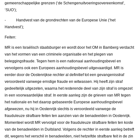
gemeenschappelijke grenzen (‘de Schengenuitvoeringsovereenkomst’,
‘SUO’);
- Handvest van de grondrechten van de Europese Unie (‘het
Handvest’);
Feiten:
MR is een Israëlisch staatsburger en wordt door het OM in Bamberg verdacht
van het vormen van een criminele organisatie en het plegen van
beleggingsfraude. Tegen hem is een nationaal aanhoudingsbevel en
vervolgens ook een Europees aanhoudingsbevel uitgevaardigd. MR is
eerder door de Oostenrijkse rechter al definitief tot een gevangenisstraf
veroordeeld vanwege ernstige fraude en witwassen. Hij heeft zijn straf
gedeeltelijk uitgezeten, waarna het resterende deel van zijn straf is omgezet
in een voorwaardelijke straf. In eerste aanleg zijn de grieven van MR tegen
het nationale en het daarop gebaseerde Europese aanhoudingsbevel
afgewezen, nu hij in Oostenrijk slechts is veroordeeld vanwege de
frauduleuze strafbare feiten ten aanzien van de benadeelden in Oostenrijk.
Momenteel wordt MR vervolgd voor de frauduleuze strafbare feiten ten koste
van de benadeelden in Duitsland. Volgens de rechter in eerste aanleg betreft
dit, wegens het verschil in benadeelden, niet hetzelfde strafbare feit in de zin