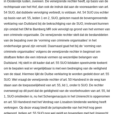
in Oostenrijk rusten, overeen. De verwijzende rechter heeft, op basis van de
rechtspraak van het Hof, dan ook de indruk dat aan de voorwaarden van art.
54 SUO, dat dubbele vervolging verbiedt, is voldaan. Art. 54 SUO zou echter
op basis van art. 55, leden 1 en 2, SUO, gelezen naast de bovengenoemde
verklaring van Duitsland bij de bekrachtiging van de SUO, irrelevant kunnen
zijn omdat het OM te Bamberg MR ook vervolgt op grond van het vormen van
een criminele organisatie. De verwijzende rechter stelt dat de bestanddelen
van de bepaling over de ‘vorming van criminele organisaties’ in het
onderhavige geval zijn vervuld. Daarnaast gaat het bij de ‘vorming van
criminele organisaties’ volgens de verwijzende rechter in beginsel om
strafbare feiten die een inbreuk vormen op wezenlijke belangen van
Duitsland. Hij stelt in dit kader dat art. 55 SUO lidstaten speelruimte toekent
om te bepalen wat er vergelijkbaar is met een bedreiging van de veiligheid
van de staat. Hiermee lijkt de Duitse verklaring te worden gedekt door art. 55
SUO. Wel vraagt de verwijzende rechter of art. 50 Handvest in de weg kan
staan aan de toepasselijkheid van art. 55, lid 1, onder b SUO. De rechter
overweegt op dit punt dat de geldigheid van de voorbehouden van art. 55, lid
1, SUO omstreden is, nu het Schengenacquis in het Unierecht is opgenomen
en art. 50 Handvest met het Verdrag van Lissabon bindende werking heeft
verkregen. Op deze vraag biedt de jurisprudentie van het Hof nog geen
antwoord. Indien art. 55 SUO nog wel geldt en bovendien met het Unierecht