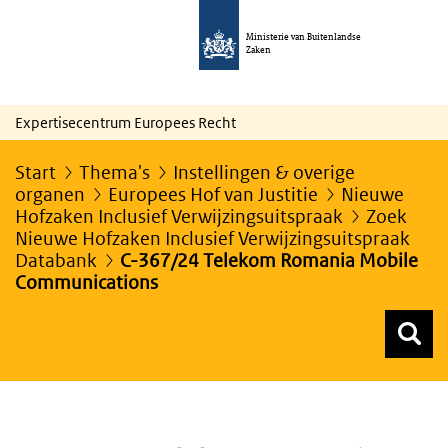
Ministerie van Buitenlandse
Zaken
Expertisecentrum Europees Recht
Start
Thema's
Instellingen & overige
organen
Europees Hof van Justitie
Nieuwe
Hofzaken Inclusief Verwijzingsuitspraak
Zoek
Nieuwe Hofzaken Inclusief Verwijzingsuitspraak
Databank
C-367/24 Telekom Romania Mobile
Communications
Z
Z
Top menu zoeken