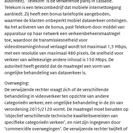
autoriteit). ‘Telekom’ is de verwerende partij in cassatie.
Telekom is een telecombedrijf dat mobiele internettoegang
aanbiedt. Zij heeft een bonus tariefoptie aangeboden,
waarmee de klanten onbeperkt mobiel dataverkeer ontvingen.
Na het activeren van de bonus, past Telekom door middel van
apparatuur op haar netwerk een verkeersbeheersmaatregel
toe, waardoor de transmissiesnelheid voor
videostreaminginhoud verlaagd wordt tot maximaal 1,5 Mbps,
met een resolutie van maximaal 480 pixels. De snelheid voor
verkeer van willekeurige andere inhoud is 150 Mbps. De
autoriteit heeft gesteld dat de maatregel een vorm van
ongelijke behandeling van dataverkeer is.
Overweging:
De verwijzende rechter vraagt zich of de verschillende
behandeling in videoverkeer ten opzichte van andere
categorieën verkeer, een ongelijke behandeling in de zin van
verordening 2015/2120 vormt. De maatregel moet berusten op
‘objectief verschillende technische kwaliteitsvereisten van
specifieke categorieën verkeer’, en niet zijn ingegeven door
‘commerciële overwegingen’. De verwijzende rechter twijfelt of