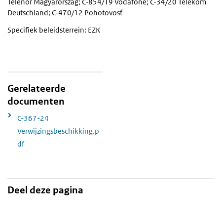
Telenor Magyarország; C-854/19 Vodafone; C-34/20 Telekom
Deutschland; C-470/12 Pohotovosť
Specifiek beleidsterrein: EZK
Gerelateerde
documenten
C-367-24
Verwijzingsbeschikking.p
df
Deel deze pagina