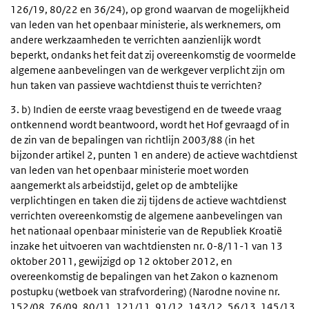
126/19, 80/22 en 36/24), op grond waarvan de mogelijkheid
van leden van het openbaar ministerie, als werknemers, om
andere werkzaamheden te verrichten aanzienlijk wordt
beperkt, ondanks het feit dat zij overeenkomstig de voormelde
algemene aanbevelingen van de werkgever verplicht zijn om
hun taken van passieve wachtdienst thuis te verrichten?
3. b) Indien de eerste vraag bevestigend en de tweede vraag
ontkennend wordt beantwoord, wordt het Hof gevraagd of in
de zin van de bepalingen van richtlijn 2003/88 (in het
bijzonder artikel 2, punten 1 en andere) de actieve wachtdienst
van leden van het openbaar ministerie moet worden
aangemerkt als arbeidstijd, gelet op de ambtelijke
verplichtingen en taken die zij tijdens de actieve wachtdienst
verrichten overeenkomstig de algemene aanbevelingen van
het nationaal openbaar ministerie van de Republiek Kroatië
inzake het uitvoeren van wachtdiensten nr. 0-8/11-1 van 13
oktober 2011, gewijzigd op 12 oktober 2012, en
overeenkomstig de bepalingen van het Zakon o kaznenom
postupku (wetboek van strafvordering) (Narodne novine nr.
152/08, 76/09, 80/11, 121/11, 91/12, 143/12, 56/13, 145/13,