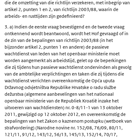
die de omzetting van die richtlijn verzekeren, met inbegrip van
artikel 2, punten 1 en 2, van richtlijn 2003/88, waarin de
arbeids- en rusttijden zijn gedefinieerd?
3. a) Indien de eerste vraag bevestigend en de tweede vraag
ontkennend wordt beantwoord, wordt het Hof gevraagd of in
de zin van de bepalingen van richtlijn 2003/88 (in het
bijzonder artikel 2, punten 1 en andere) de passieve
wachtdienst van leden van het openbaar ministerie moet
worden aangemerkt als arbeidstijd, gelet op de beperkingen
die zij tijdens hun passieve wachtdienst ondervinden als gevolg
van de ambtelijke verplichtingen en taken die zij tijdens die
wachtdienst verrichten overeenkomstig de Opća uputa
Državnog odvjetništva Republike Hrvatske o radu službe
dežurstva (algemene aanbevelingen van het nationaal
openbaar ministerie van de Republiek Kroatië inzake het
uitvoeren van wachtdiensten) nr. 0-8/11-1 van 13 oktober
2011, gewijzigd op 12 oktober 2012, en overeenkomstig de
bepalingen van het Zakon o kaznenom postupku (wetboek van
strafvordering) (Narodne novine nr. 152/08, 76/09, 80/11,
121/11, 91/12, 143/12, 56/13, 145/13, 152/14, 70/17,