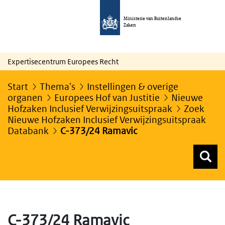
Ministerie van Buitenlandse
Zaken
Expertisecentrum Europees Recht
Start
Thema's
Instellingen & overige
organen
Europees Hof van Justitie
Nieuwe
Hofzaken Inclusief Verwijzingsuitspraak
Zoek
Nieuwe Hofzaken Inclusief Verwijzingsuitspraak
Databank
C-373/24 Ramavic
Z
Z
Top menu zoeken
C-373/24 Ramavic