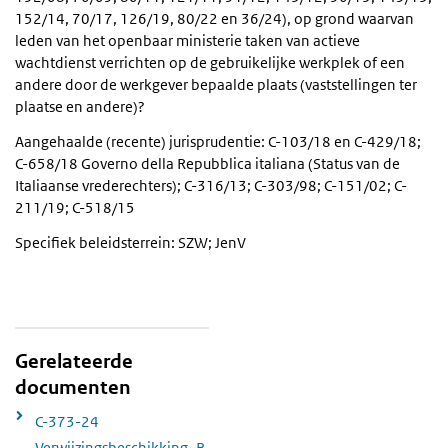
152/14, 70/17, 126/19, 80/22 en 36/24), op grond waarvan
leden van het openbaar ministerie taken van actieve
wachtdienst verrichten op de gebruikelijke werkplek of een
andere door de werkgever bepaalde plaats (vaststellingen ter
plaatse en andere)?
Aangehaalde (recente) jurisprudentie: C-103/18 en C-429/18;
C-658/18 Governo della Repubblica italiana (Status van de
Italiaanse vrederechters); C-316/13; C-303/98; C-151/02; C-
211/19; C-518/15
Specifiek beleidsterrein: SZW; JenV
Gerelateerde
documenten
C-373-24
Verwijzingsbeschikking_R