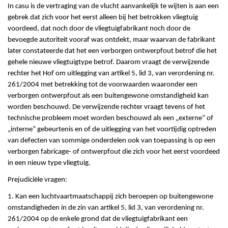
In casu is de vertraging van de vlucht aanvankelijk te wijten is aan een
gebrek dat zich voor het eerst alleen bij het betrokken vliegtuig
voordeed, dat noch door de vliegtuigfabrikant noch door de
bevoegde autoriteit vooraf was ontdekt, maar waarvan de fabrikant
later constateerde dat het een verborgen ontwerpfout betrof die het
gehele nieuwe vliegtuigtype betrof. Daarom vraagt de verwijzende
rechter het Hof om uitlegging van artikel 5, lid 3, van verordening nr.
261/2004 met betrekking tot de voorwaarden waaronder een
verborgen ontwerpfout als een buitengewone omstandigheid kan
worden beschouwd. De verwijzende rechter vraagt tevens of het
technische probleem moet worden beschouwd als een „externe” of
„interne” gebeurtenis en of de uitlegging van het voortijdig optreden
van defecten van sommige onderdelen ook van toepassing is op een
verborgen fabricage- of ontwerpfout die zich voor het eerst voordeed
in een nieuw type vliegtuig.
Prejudiciële vragen:
1. Kan een luchtvaartmaatschappij zich beroepen op buitengewone
omstandigheden in de zin van artikel 5, lid 3, van verordening nr.
261/2004 op de enkele grond dat de vliegtuigfabrikant een