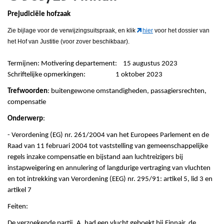
Prejudiciële hofzaak
Zie bijlage voor de verwijzingsuitspraak
, en klik
hier
voor het dossier van
het Hof van Justitie (voor zover beschikbaar).
Termijnen: Motivering departement: 15 augustus 2023
Schriftelijke opmerkingen: 1 oktober 2023
Trefwoorden
: buitengewone omstandigheden, passagiersrechten,
compensatie
Onderwerp
:
- Verordening (EG) nr. 261/2004 van het Europees Parlement en de
Raad van 11 februari 2004 tot vaststelling van gemeenschappelĳke
regels inzake compensatie en bĳstand aan luchtreizigers bĳ
instapweigering en annulering of langdurige vertraging van vluchten
en tot intrekking van Verordening (EEG) nr. 295/91: artikel 5, lid 3 en
artikel 7
Feiten:
De verzoekende partij, A, had een vlucht geboekt bij Finnair, de