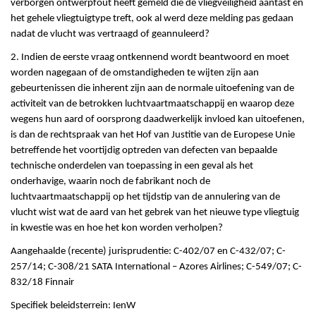
verborgen ontwerpfout heeft gemeld die de vliegveiligheid aantast en
het gehele vliegtuigtype treft, ook al werd deze melding pas gedaan
nadat de vlucht was vertraagd of geannuleerd?
2. Indien de eerste vraag ontkennend wordt beantwoord en moet
worden nagegaan of de omstandigheden te wijten zijn aan
gebeurtenissen die inherent zijn aan de normale uitoefening van de
activiteit van de betrokken luchtvaartmaatschappij en waarop deze
wegens hun aard of oorsprong daadwerkelijk invloed kan uitoefenen,
is dan de rechtspraak van het Hof van Justitie van de Europese Unie
betreffende het voortijdig optreden van defecten van bepaalde
technische onderdelen van toepassing in een geval als het
onderhavige, waarin noch de fabrikant noch de
luchtvaartmaatschappij op het tijdstip van de annulering van de
vlucht wist wat de aard van het gebrek van het nieuwe type vliegtuig
in kwestie was en hoe het kon worden verholpen?
Aangehaalde (recente) jurisprudentie: C-402/07 en C-432/07; C-
257/14; C-308/21 SATA International – Azores Airlines; C-549/07; C-
832/18 Finnair
Specifiek beleidsterrein: IenW