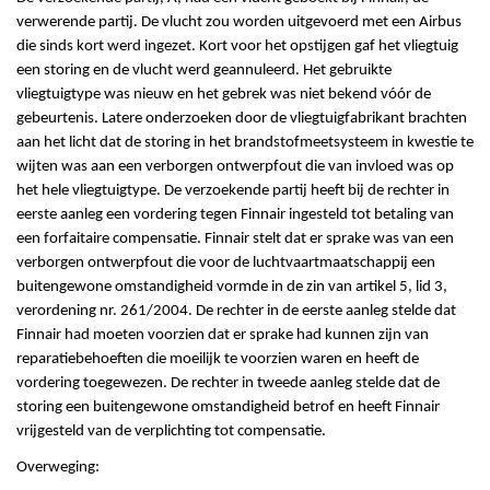
verwerende partij. De vlucht zou worden uitgevoerd met een Airbus
die sinds kort werd ingezet. Kort voor het opstijgen gaf het vliegtuig
een storing en de vlucht werd geannuleerd. Het gebruikte
vliegtuigtype was nieuw en het gebrek was niet bekend vóór de
gebeurtenis. Latere onderzoeken door de vliegtuigfabrikant brachten
aan het licht dat de storing in het brandstofmeetsysteem in kwestie te
wijten was aan een verborgen ontwerpfout die van invloed was op
het hele vliegtuigtype. De verzoekende partij heeft bij de rechter in
eerste aanleg een vordering tegen Finnair ingesteld tot betaling van
een forfaitaire compensatie. Finnair stelt dat er sprake was van een
verborgen ontwerpfout die voor de luchtvaartmaatschappij een
buitengewone omstandigheid vormde in de zin van artikel 5, lid 3,
verordening nr. 261/2004. De rechter in de eerste aanleg stelde dat
Finnair had moeten voorzien dat er sprake had kunnen zijn van
reparatiebehoeften die moeilijk te voorzien waren en heeft de
vordering toegewezen. De rechter in tweede aanleg stelde dat de
storing een buitengewone omstandigheid betrof en heeft Finnair
vrijgesteld van de verplichting tot compensatie.
Overweging: