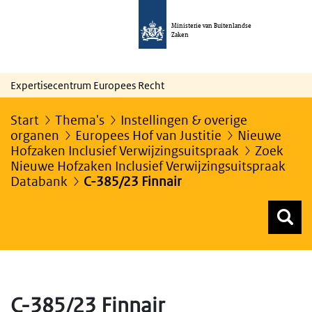
Ministerie van Buitenlandse
Zaken
Expertisecentrum Europees Recht
Start
Thema's
Instellingen & overige
organen
Europees Hof van Justitie
Nieuwe
Hofzaken Inclusief Verwijzingsuitspraak
Zoek
Nieuwe Hofzaken Inclusief Verwijzingsuitspraak
Databank
C-385/23 Finnair
Z
Z
Top menu zoeken
C-385/23 Finnair