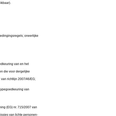
ikbaar).
edingingsregels; oneerlijke
dkeuring van en het
 die voor dergelijke
 van richtlijn 2007/46/EG;
typegoedkeuring van
ing (EG) nr. 715/2007 van
ssies van lichte personen-