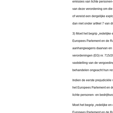
emissies van lichte personen-
van deze verordening om die i
of vereist een dergelijke exp
dan niet onder artikel 7 van d
3) Moet het begrip „redelijke 
Europees Parlement en de Ra
aanhangwagens daarvan en sys
verordeningen (EG) nr. 715/20
vaststelling van de vergoedin
behandelen ongeacht hun resp
Indien de eerste prejudiciël
het Europees Parlement en de
lichte personen- en bedrijfsv
Moet het begrip „redelijke en
Europees Parlement en de Raa