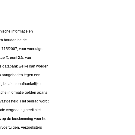
nische informatie en
 en houden beide
ng 715/2007, voor voertuigen
ge X, punt 2.5. van
ke databank welke kan worden
rs aangeboden tegen een
ij betalen onafhankelijke
che informatie gelden aparte
vastgesteld. Het bedrag wordt
nde vergoeding heeft niet
ok op de toestemming voor het
rvoertuigen. Verzoeksters