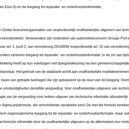
 en Euro 6) en de toegang tot reparatie- en onderhoudsinformatie;
n Duitse brancheorganisaties van respectievelijk onafhankelijke uitgevers van tech
serveonderdelen. Verweersters zijn onderdeel van automobielconcern Groupe PSA
van art. 3, punt 2, van verordening 2018/858 respectievelijk art. 10 van verordeni
sters verlenen toegang tot reparatie –en onderhoudsinformatie, in de zin van bijla
etrekking heeft op hun voertuigen met typegoedkeuring via een gemeenschappelij
bportaal. Het gebruik van de databank wordt aan onafhankelijke marktdeelneme
 basis van getrapte bedragen die zijn gebaseerd op de duur van de toegang. Hierb
e omstandigheden dezelfde vergoeding. Voor onafhankelijke uitgevers van technis
te van de vergoeding voor iedere uitgever van technische informatie afzonderlijk 
Sigma prijsformule, die verschillende variabelen kent. De met die formule bereke
nisch-organisatorische toegang tot de reparatie- en onderhoudsinformatie, maar o
echnische informatie door de onafhankelijke uitgevers op de aftermarket voor moto