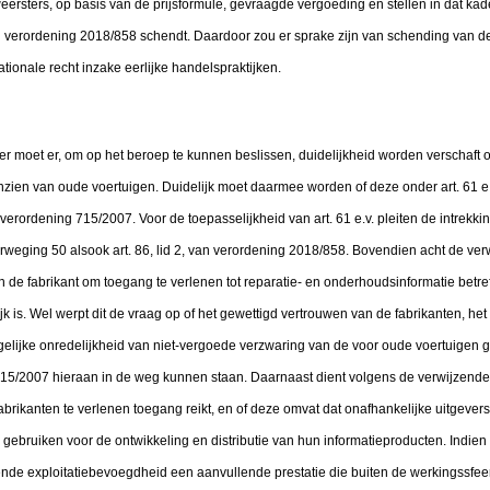
ersters, op basis van de prijsformule, gevraagde vergoeding en stellen in dat kad
van verordening 2018/858 schendt. Daardoor zou er sprake zijn van schending van d
ionale recht inzake eerlijke handelspraktijken.
er moet er, om op het beroep te kunnen beslissen, duidelijkheid worden verschaft 
zien van oude voertuigen. Duidelijk moet daarmee worden of deze onder art. 61 e
n verordening 715/2007. Voor de toepasselijkheid van art. 61 e.v. pleiten de intrekkin
weging 50 alsook art. 86, lid 2, van verordening 2018/858. Bovendien acht de verw
van de fabrikant om toegang te verlenen tot reparatie- en onderhoudsinformatie betr
jk is. Wel werpt dit de vraag op of het gewettigd vertrouwen van de fabrikanten, het
elijke onredelijkheid van niet-vergoede verzwaring van de voor oude voertuigen 
g 715/2007 hieraan in de weg kunnen staan. Daarnaast dient volgens de verwijzende
fabrikanten te verlenen toegang reikt, en of deze omvat dat onafhankelijke uitgevers
bruiken voor de ontwikkeling en distributie van hun informatieproducten. Indien di
ende exploitatiebevoegdheid een aanvullende prestatie die buiten de werkingssf