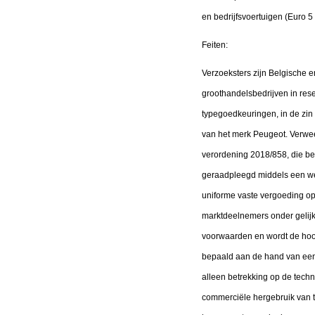
en bedrijfsvoertuigen (Euro 5
Feiten:
Verzoeksters zijn Belgische e
groothandelsbedrijven in re
typegoedkeuringen, in de zin 
van het merk Peugeot. Verweer
verordening 2018/858, die b
geraadpleegd middels een we
uniforme vaste vergoeding op
marktdeelnemers onder gelijk
voorwaarden en wordt de hoog
bepaald aan de hand van een 
alleen betrekking op de tech
commerciële hergebruik van t