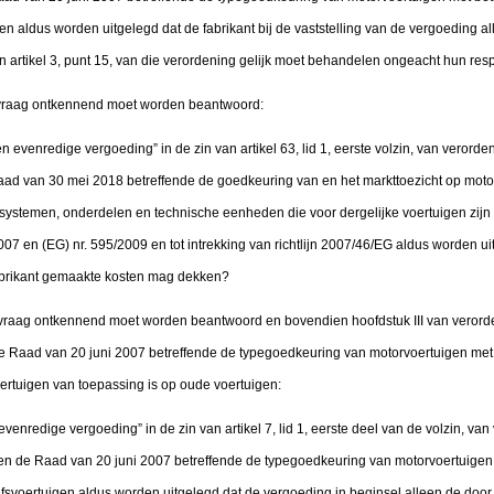
en aldus worden uitgelegd dat de fabrikant bij de vaststelling van de vergoeding al
 artikel 3, punt 15, van die verordening gelijk moet behandelen ongeacht hun resp
e vraag ontkennend moet worden beantwoord:
en evenredige vergoeding” in de zin van artikel 63, lid 1, eerste volzin, van veror
ad van 30 mei 2018 betreffende de goedkeuring van en het markttoezicht op moto
temen, onderdelen en technische eenheden die voor dergelijke voertuigen zijn b
07 en (EG) nr. 595/2009 en tot intrekking van richtlijn 2007/46/EG aldus worden u
fabrikant gemaakte kosten mag dekken?
e vraag ontkennend moet worden beantwoord en bovendien hoofdstuk III van verord
 Raad van 20 juni 2007 betreffende de typegoedkeuring van motorvoertuigen met 
oertuigen van toepassing is op oude voertuigen:
 evenredige vergoeding” in de zin van artikel 7, lid 1, eerste deel van de volzin, v
n de Raad van 20 juni 2007 betreffende de typegoedkeuring van motorvoertuigen 
jfsvoertuigen aldus worden uitgelegd dat de vergoeding in beginsel alleen de doo