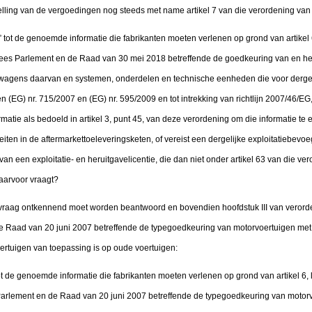
telling van de vergoedingen nog steeds met name artikel 7 van die verordening va
 tot de genoemde informatie die fabrikanten moeten verlenen op grond van artikel 6
ees Parlement en de Raad van 30 mei 2018 betreffende de goedkeuring van en het
agens daarvan en systemen, onderdelen en technische eenheden die voor dergeli
en (EG) nr. 715/2007 en (EG) nr. 595/2009 en tot intrekking van richtlijn 2007/46/
matie als bedoeld in artikel 3, punt 45, van deze verordening om die informatie te 
eiten in de aftermarkettoeleveringsketen, of vereist een dergelijke exploitatiebevo
an een exploitatie- en heruitgavelicentie, die dan niet onder artikel 63 van die ver
daarvoor vraagt?
e vraag ontkennend moet worden beantwoord en bovendien hoofdstuk III van verord
 Raad van 20 juni 2007 betreffende de typegoedkeuring van motorvoertuigen met 
oertuigen van toepassing is op oude voertuigen:
t de genoemde informatie die fabrikanten moeten verlenen op grond van artikel 6, l
rlement en de Raad van 20 juni 2007 betreffende de typegoedkeuring van motorvo