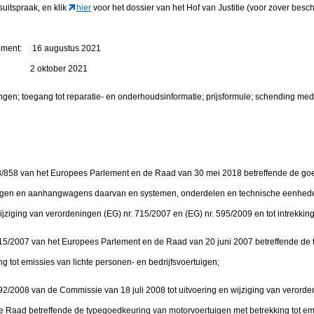
suitspraak, en klik
hier
voor het dossier van het Hof van Justitie (voor zover besch
rtement: 16 augustus 2021
en: 2 oktober 2021
ngen; toegang tot reparatie- en onderhoudsinformatie; prijsformule; schending med
8 van het Europees Parlement en de Raad van 30 mei 2018 betreffende de goe
uigen en aanhangwagens daarvan en systemen, onderdelen en technische eenheden
wijziging van verordeningen (EG) nr. 715/2007 en (EG) nr. 595/2009 en tot intrekking
/2007 van het Europees Parlement en de Raad van 20 juni 2007 betreffende de 
g tot emissies van lichte personen- en bedrijfsvoertuigen;
008 van de Commissie van 18 juli 2008 tot uitvoering en wijziging van verorden
 Raad betreffende de typegoedkeuring van motorvoertuigen met betrekking tot emi