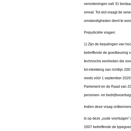
verordeningen valt. Er besta
omvat. Tot slot vraagt de verw
omstandigheden dient te wor
Prejudiciële vragen:
1) Zijn de bepalingen van h
betreffende de goedkeuring 
technische eenheden die voor 
tot intrekking van richtlijn 
reeds vóór 1 september 2020 
Parlement en de Raad van 20 
personen- en bedrijfsvoertui
Indien deze vraag ontkenne
Is op deze „oude voertuigen”
2007 betreffende de typegoed