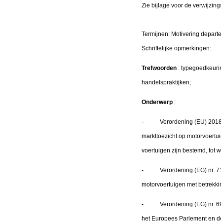
Zie bijlage voor de verwijzing
Termijnen: Motivering depa
Schriftelijke opmerking
Trefwoorden
: typegoedkeuri
handelspraktijken;
Onderwerp
:
- Verordening (EU) 2018/85
markttoezicht op motorvoert
voertuigen zijn bestemd, tot 
- Verordening (EG) nr. 715
motorvoertuigen met betrekkin
- Verordening (EG) nr. 692/2
het Europees Parlement en de