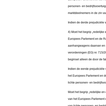
personen- en bedrijfsvoertuig
marktdeelnemers in de zin van
Indien de derde prejudiciël
4) Moet het begrip „redelijke 
Europees Parlement en de Ra
aanhangwagens daarvan en sys
verordeningen (EG) nr. 715/20
beginsel alleen de door de 
Indien de eerste prejudiciël
het Europees Parlement en de
lichte personen- en bedrijfsv
Moet het begrip „redelijke en
van het Europees Parlement e
van lichte personen- en bedri