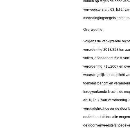
komen op tegen de door verwe
verweersters art. 63, lid 1, 
mededingingsregels en het nat
Overweging:
Volgens de verwijzende recht
verordening 2018/858 ten aan
vallen, of onder art. 6 e.v. va
verordening 715/2007 en over
waarschijnlijk dat de plicht 
toekomstgericht en veranderli
terugwerkende kracht, de mog
art. 6, lid 7, van verordenin
verduidelijkt hoever de door 
onderhoudsinformatie mogen ge
de door verweersters toegek