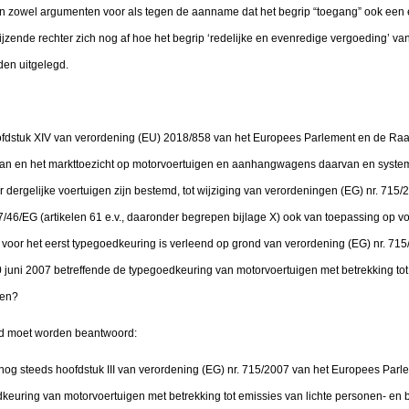
an zowel argumenten voor als tegen de aanname dat het begrip “toegang” ook een
ijzende rechter zich nog af hoe het begrip ‘redelijke en evenredige vergoeding’ van 
den uitgelegd.
oofdstuk XIV van verordening (EU) 2018/858 van het Europees Parlement en de Ra
van en het markttoezicht op motorvoertuigen en aanhangwagens daarvan en syste
dergelijke voertuigen zijn bestemd, tot wijziging van verordeningen (EG) nr. 715/
2007/46/EG (artikelen 61 e.v., daaronder begrepen bijlage X) ook van toepassing op
voor het eerst typegoedkeuring is verleend op grond van verordening (EG) nr. 71
juni 2007 betreffende de typegoedkeuring van motorvoertuigen met betrekking tot 
gen?
nd moet worden beantwoord:
 nog steeds hoofdstuk III van verordening (EG) nr. 715/2007 van het Europees Par
keuring van motorvoertuigen met betrekking tot emissies van lichte personen- en b