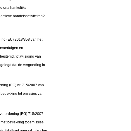
le onafhankelijke
ectieve handelsactiviteiten?
dening (EU) 2018/858 van het
rvoertuigen en
estemd, tot wijziging van
itgelegd dat de vergoeding in
ening (EG) nr. 715/2007 van
betrekking tot emissies van
an verordening (EG) 715/2007
met betrekking tot emissies
r de fabrikant gemaakte kosten