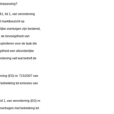
n toepassing?
1, lid 1, van verordening
 markttoezicht op
jke voertuigen zijn bestemd,
EG, de bevoegdheid van
exploiteren voor de taak die
egdheid een afzonderlijke
ordening valt wat betreft de
ening (EG) nr. 715/2007 van
betrekking tot emissies van
id 1, van verordening (EG) nr.
ertuigen met betrekking tot