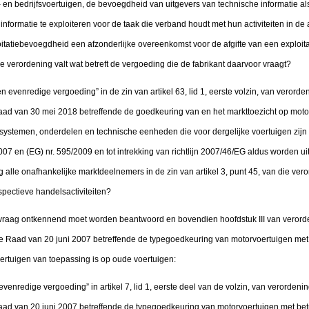
 en bedrijfsvoertuigen, de bevoegdheid van uitgevers van technische informatie als 
nformatie te exploiteren voor de taak die verband houdt met hun activiteiten in de
loitatiebevoegdheid een afzonderlijke overeenkomst voor de afgifte van een exploitat
ie verordening valt wat betreft de vergoeding die de fabrikant daarvoor vraagt?
en evenredige vergoeding” in de zin van artikel 63, lid 1, eerste volzin, van veror
ad van 30 mei 2018 betreffende de goedkeuring van en het markttoezicht op moto
temen, onderdelen en technische eenheden die voor dergelijke voertuigen zijn b
07 en (EG) nr. 595/2009 en tot intrekking van richtlijn 2007/46/EG aldus worden uit
g alle onafhankelijke marktdeelnemers in de zin van artikel 3, punt 45, van die ver
ectieve handelsactiviteiten?
e vraag ontkennend moet worden beantwoord en bovendien hoofdstuk III van verord
 Raad van 20 juni 2007 betreffende de typegoedkeuring van motorvoertuigen met 
oertuigen van toepassing is op oude voertuigen:
 evenredige vergoeding” in artikel 7, lid 1, eerste deel van de volzin, van verorden
d van 20 juni 2007 betreffende de typegoedkeuring van motorvoertuigen met betre