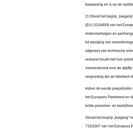
toepassing en is op de vasts
2) Omvat het begrip „toegang”
(EU) 2018/858 van het Europ
motorvoertuigen en aanhangw
tot wijziging van verordening
uitgevers van technische infor
verband houdt met hun activit
overeenkomst voor de afgifte v
vergoeding die de fabrikant 
Indien de eerste prejudiciël
het Europees Parlement en de
lichte personen- en bedrijfsv
Omvat het begrip „toegang” to
715/2007 van het Europees Pa