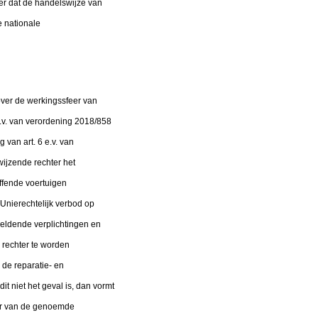
er dat de handelswijze van
e nationale
over de werkingssfeer van
.v. van verordening 2018/858
g van art. 6 e.v. van
ijzende rechter het
effende voertuigen
 Unierechtelijk verbod op
geldende verplichtingen en
 rechter te worden
 de reparatie- en
t niet het geval is, dan vormt
eer van de genoemde