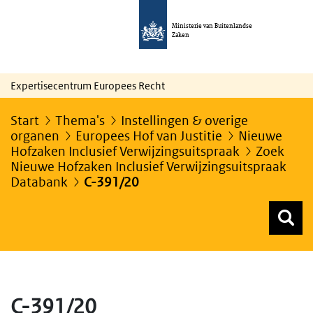
Ministerie van Buitenlandse
Zaken
Expertisecentrum Europees Recht
Start
Thema's
Instellingen & overige
organen
Europees Hof van Justitie
Nieuwe
Hofzaken Inclusief Verwijzingsuitspraak
Zoek
Nieuwe Hofzaken Inclusief Verwijzingsuitspraak
Databank
C-391/20
Z
Z
Top menu zoeken
C-391/20