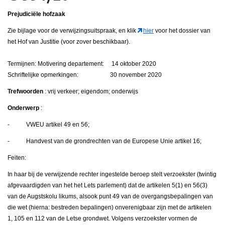
Prejudiciële hofzaak
Zie bijlage voor de verwijzingsuitspraak, en klik
hier
voor het dossier van
het Hof van Justitie (voor zover beschikbaar).
Termijnen: Motivering departement: 14 oktober 2020
Schriftelijke opmerkingen: 30 november 2020
Trefwoorden
: vrij verkeer; eigendom; onderwijs
Onderwerp
:
- VWEU artikel 49 en 56;
- Handvest van de grondrechten van de Europese Unie artikel 16;
Feiten:
In haar bij de verwijzende rechter ingestelde beroep stelt verzoekster (twintig
afgevaardigden van het het Lets parlement) dat de artikelen 5(1) en 56(3)
van de Augstskolu likums, alsook punt 49 van de overgangsbepalingen van
die wet (hierna: bestreden bepalingen) onverenigbaar zijn met de artikelen
1, 105 en 112 van de Letse grondwet. Volgens verzoekster vormen de