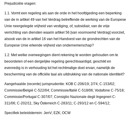
Prejudiciële vragen:
1.1. Vormt een regeling als aan de orde in het hoofdgeding een beperking
van de in artikel 49 van het Verdrag betreffende de werking van de Europese
Unie neergelegde vrijheid van vestiging, of, subsidiair, van de vrije
verrichting van diensten waarin artikel 56 [van voornoemd Verdrag] voorziet,
alsook van de in artikel 16 van het Handvest van de grondrechten van de
Europese Unie erkende vrijheid van ondernemerschap?
1.2. Met welke overwegingen dient rekening te worden gehouden om te
beoordelen of een dergelijke regeling gerechtvaardigd, geschikt en
evenredig is in verhouding tot het rechtmatige doel ervan, namelijk de
bescherming van de officiële taal als uitdrukking van de nationale identiteit?
Aangehaalde (recente) jurisprudentie: KOB C-206/19; 2/74; C-153/02;
Commissie/België C-522/04; Commissie/Italië C-518/06; Vodafone C-75/18;
Commissie/Portugal C-307/07; Consiglio Nazionale degli Ingegneri C-
311/06; C-202/11; Sky Österreich C-283/11; C-293/12 en C-594/12;
Specifiek beleidsterrein: JenV; EZK; OCW