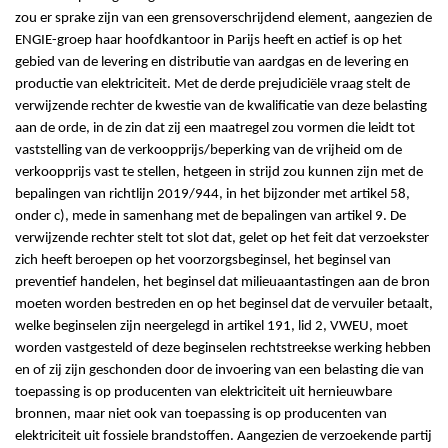
zou er sprake zijn van een grensoverschrijdend element, aangezien de
ENGIE-groep haar hoofdkantoor in Parijs heeft en actief is op het
gebied van de levering en distributie van aardgas en de levering en
productie van elektriciteit. Met de derde prejudiciële vraag stelt de
verwijzende rechter de kwestie van de kwalificatie van deze belasting
aan de orde, in de zin dat zij een maatregel zou vormen die leidt tot
vaststelling van de verkoopprijs/beperking van de vrijheid om de
verkoopprijs vast te stellen, hetgeen in strijd zou kunnen zijn met de
bepalingen van richtlijn 2019/944, in het bijzonder met artikel 58,
onder c), mede in samenhang met de bepalingen van artikel 9. De
verwijzende rechter stelt tot slot dat, gelet op het feit dat verzoekster
zich heeft beroepen op het voorzorgsbeginsel, het beginsel van
preventief handelen, het beginsel dat milieuaantastingen aan de bron
moeten worden bestreden en op het beginsel dat de vervuiler betaalt,
welke beginselen zijn neergelegd in artikel 191, lid 2, VWEU, moet
worden vastgesteld of deze beginselen rechtstreekse werking hebben
en of zij zijn geschonden door de invoering van een belasting die van
toepassing is op producenten van elektriciteit uit hernieuwbare
bronnen, maar niet ook van toepassing is op producenten van
elektriciteit uit fossiele brandstoffen. Aangezien de verzoekende partij