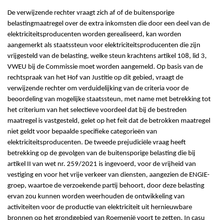
De verwijzende rechter vraagt zich af of de buitensporige
belastingmaatregel over de extra inkomsten die door een deel van de
elektriciteitsproducenten worden gerealiseerd, kan worden
aangemerkt als staatssteun voor elektriciteitsproducenten die zijn
vrijgesteld van de belasting, welke steun krachtens artikel 108, lid 3,
VWEU bij de Commissie moet worden aangemeld. Op basis van de
rechtspraak van het Hof van Justitie op dit gebied, vraagt de
verwijzende rechter om verduidelijking van de criteria voor de
beoordeling van mogelijke staatssteun, met name met betrekking tot
het criterium van het selectieve voordeel dat bij de bestreden
maatregel is vastgesteld, gelet op het feit dat de betrokken maatregel
niet geldt voor bepaalde specifieke categorieën van
elektriciteitsproducenten. De tweede prejudiciële vraag heeft
betrekking op de gevolgen van de buitensporige belasting die bij
artikel II van wet nr. 259/2021 is ingevoerd, voor de vrijheid van
vestiging en voor het vrije verkeer van diensten, aangezien de ENGIE-
groep, waartoe de verzoekende partij behoort, door deze belasting
ervan zou kunnen worden weerhouden de ontwikkeling van
activiteiten voor de productie van elektriciteit uit hernieuwbare
bronnen op het grondgebied van Roemenië voort te zetten. In casu