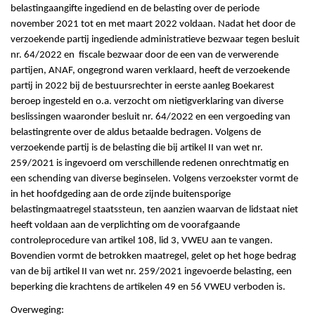
belastingaangifte ingediend en de belasting over de periode
november 2021 tot en met maart 2022 voldaan. Nadat het door de
verzoekende partij ingediende administratieve bezwaar tegen besluit
nr. 64/2022 en fiscale bezwaar door de een van de verwerende
partijen, ANAF, ongegrond waren verklaard, heeft de verzoekende
partij in 2022 bij de bestuursrechter in eerste aanleg Boekarest
beroep ingesteld en o.a. verzocht om nietigverklaring van diverse
beslissingen waaronder besluit nr. 64/2022 en een vergoeding van
belastingrente over de aldus betaalde bedragen. Volgens de
verzoekende partij is de belasting die bij artikel II van wet nr.
259/2021 is ingevoerd om verschillende redenen onrechtmatig en
een schending van diverse beginselen. Volgens verzoekster vormt de
in het hoofdgeding aan de orde zijnde buitensporige
belastingmaatregel staatssteun, ten aanzien waarvan de lidstaat niet
heeft voldaan aan de verplichting om de voorafgaande
controleprocedure van artikel 108, lid 3, VWEU aan te vangen.
Bovendien vormt de betrokken maatregel, gelet op het hoge bedrag
van de bij artikel II van wet nr. 259/2021 ingevoerde belasting, een
beperking die krachtens de artikelen 49 en 56 VWEU verboden is.
Overweging: