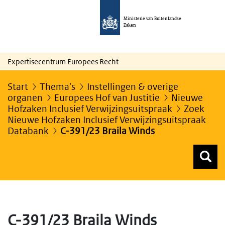
Ministerie van Buitenlandse
Zaken
Expertisecentrum Europees Recht
Start
Thema's
Instellingen & overige
organen
Europees Hof van Justitie
Nieuwe
Hofzaken Inclusief Verwijzingsuitspraak
Zoek
Nieuwe Hofzaken Inclusief Verwijzingsuitspraak
Databank
C-391/23 Braila Winds
Z
Z
Top menu zoeken
C-391/23 Braila Winds