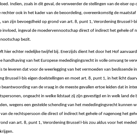
loed. Indien, zoals in dit geval, de verweerder de stellingen van de eiser o
 de rechter ook in het kader van de beoordeling, overeenkomstig de maatstaf
, van zijn bevoegdheid op grond van art. 8, punt 1, Verordening Brussel l-b
 invloed, ingeval de moedervennootschap direct of indirect het gehele of 
nnootschap bezit.
t hier echter redelijke twijfel bij. Enerzijds dient het door het Hof aanva
de handhaving van het Europese mededingingsrecht in volle omvang te verw
s te leveren dat voor de weerlegging van het vermoeden van beslissende in
g Brussel l-bis eigen doelstellingen en moet art. 8, punt 1, in het licht da
 beantwoording van de vraag in de meeste gevallen ertoe leiden dat in inte
personen, ongeacht in welke lidstaat zij zijn gevestigd en in welk land d
vonden, wegens een gestelde schending van het mededingingsrecht kunnen 
van de rechtspersoon die direct of indirect het gehele of nagenoeg het gehel
nd van art. 8, punt 1, Verordening Brussel l-bis zou aldus voor het meded
krijgen.