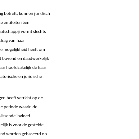
ng betreft, kunnen juridisch
e entiteiten één
atschappij vormt slechts
drag van haar
e mogelijkheid heeft om
ed bovendien daadwerkelijk
aar hoofdzakelijk de haar
torische en juridische
gen heeft verricht op de
de periode waarin de
issende invloed
lijk is voor de gestelde
itend worden gebaseerd op