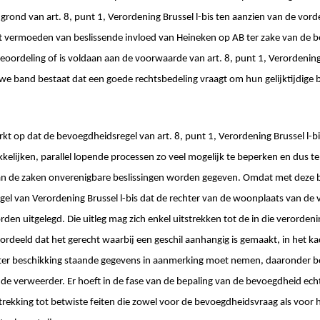
rond van art. 8, punt 1, Verordening Brussel l-bis ten aanzien van de vorde
et vermoeden van beslissende invloed van Heineken op AB ter zake van de
beoordeling of is voldaan aan de voorwaarde van art. 8, punt 1, Verordening 
e band bestaat dat een goede rechtsbedeling vraagt om hun gelijktijdige 
kt op dat de bevoegdheidsregel van art. 8, punt 1, Verordening Brussel l-bi
kelijken, parallel lopende processen zo veel mogelijk te beperken en dus te
van de zaken onverenigbare beslissingen worden gegeven. Omdat met deze
l van Verordening Brussel l-bis dat de rechter van de woonplaats van de 
den uitgelegd. Die uitleg mag zich enkel uitstrekken tot de in die verorden
oordeeld dat het gerecht waarbij een geschil aanhangig is gemaakt, in het k
 ter beschikking staande gegevens in aanmerking moet nemen, daaronder 
 de verweerder. Er hoeft in de fase van de bepaling van de bevoegdheid ec
ekking tot betwiste feiten die zowel voor de bevoegdheidsvraag als voor 