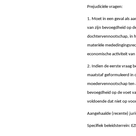
Prejudiciële vragen:
1. Moet in een geval als a
van zijn bevoegdheid op de 
dochtervennootschap, in he
materiële mededingingsre
economische activiteit va
2. Indien de eerste vraag
maatstaf geformuleerd in de
moedervennootschap ten a
bevoegdheid op de voet van
voldoende dat niet op voor
Aangehaalde (recente) jur
Specifiek beleidsterrein: EZ