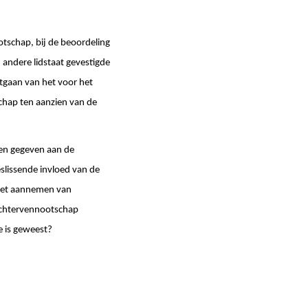
otschap, bij de beoordeling
n andere lidstaat gevestigde
itgaan van het voor het
hap ten aanzien van de
den gegeven aan de
eslissende invloed van de
 het aannemen van
dochtervennootschap
e is geweest?