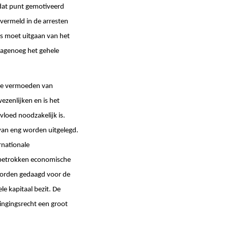
p dat punt gemotiveerd
 vermeld in de arresten
is moet uitgaan van het
nagenoeg het gehele
arde vermoeden van
ezenlijken en is het
vloed noodzakelijk is.
arvan eng worden uitgelegd.
rnationale
e betrokken economische
worden gedaagd voor de
e kapitaal bezit. De
ingingsrecht een groot