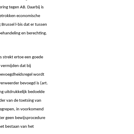
ring tegen AB. Daarbij is
 betrokken economische
Brussel l-bis dat er tussen
behandeling en berechting.
s strekt ertoe een goede
 vermijden dat bij
 bevoegdheidsregel wordt
verweerder bevoegd is (art.
ing uitdrukkelijk bedoelde
ader van de toetsing van
begrepen, in voorkomend
hter geen bewijsprocedure
het bestaan van het