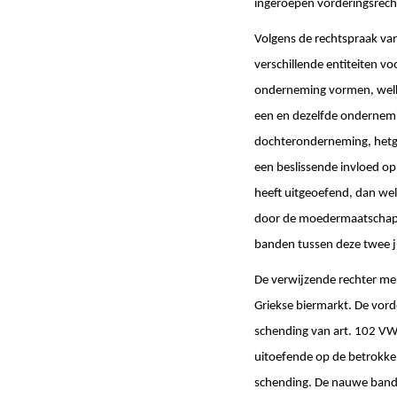
ingeroepen vorderingsrecht
Volgens de rechtspraak van 
verschillende entiteiten 
onderneming vormen, welk 
een en dezelfde ondernemi
dochteronderneming, hetg
een beslissende invloed op
heeft uitgeoefend, dan wel
door de moedermaatschappij
banden tussen deze twee ju
De verwijzende rechter merk
Griekse biermarkt. De vord
schending van art. 102 V
uitoefende op de betrokken 
schending. De nauwe band a