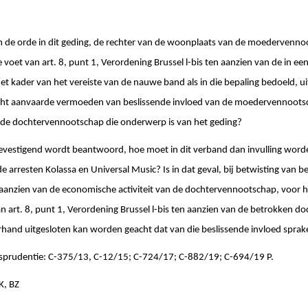
an de orde in dit geding, de rechter van de woonplaats van de moedervenno
voet van art. 8, punt 1, Verordening Brussel l-bis ten aanzien van de in ee
t kader van het vereiste van de nauwe band als in die bepaling bedoeld, u
cht aanvaarde vermoeden van beslissende invloed van de moedervennootsc
n de dochtervennootschap die onderwerp is van het geding?
 bevestigend wordt beantwoord, hoe moet in dit verband dan invulling wor
 arresten Kolassa en Universal Music? Is in dat geval, bij betwisting van b
anzien van de economische activiteit van de dochtervennootschap, voor
 art. 8, punt 1, Verordening Brussel l-bis ten aanzien van de betrokken 
hand uitgesloten kan worden geacht dat van die beslissende invloed sprak
isprudentie: C-375/13, C-12/15; C-724/17; C-882/19; C-694/19 P.
K, BZ