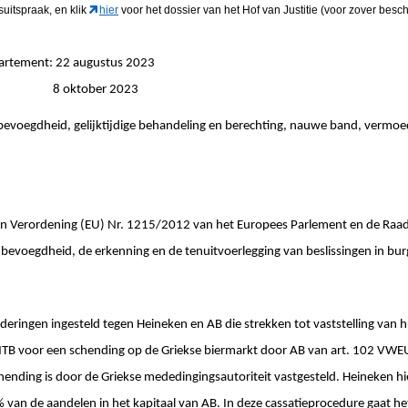
gsuitspraak
, en klik
hier
voor het dossier van het Hof van Justitie (voor zover besch
partement: 22 augustus 2023
ingen: 8 oktober 2023
e bevoegdheid, gelijktijdige behandeling en berechting, nauwe band, vermo
 Verordening (EU) Nr. 1215/2012 van het Europees Parlement en de Raa
e bevoegdheid, de erkenning en de tenuitvoerlegging van beslissingen in bur
deringen ingesteld tegen Heineken en AB die strekken tot vaststelling van 
MTB voor een schending op de Griekse biermarkt door AB van art. 102 VWEU 
ending is door de Griekse mededingingsautoriteit vastgesteld. Heineken hi
8% van de aandelen in het kapitaal van AB. In deze cassatieprocedure gaat 