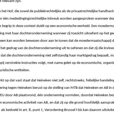
 relevant zijn.
het Hof, die zowel de publiekrechtelijke als de privaatrechtelijke handhavi
voor één mededingingsrechtelijke inbreuk worden aangesproken wanneer dez
begrip in deze context duidt op een economische eenheid. Een moederma
ng met haar dochteronderneming wanneer zij toezicht uitoefent op het ge
een kan worden bewezen door aan te tonen dat de moedermaatschappij d
 het gedrag van de dochteronderneming uit te oefenen en dat zij die invlo
 dat die dochteronderneming niet zelfstandig haar marktgedrag bepaalt, m
 verstrekte instructies volgt, met name gelet op de economische, organisa
ridische entiteiten.
t op dat vast staat dat Heineken niet zelf, rechtstreeks, feitelijke handelin
ering tegen Heineken berust op de stelling van MTB dat Heineken en AB in 
WEU door AB plaatsvond, één onderneming vormden, doordat Heineken besl
economische activiteit van AB, en dat zij op die grond hoofdelijk aansprake
ls bedoeld in art. 8, punt 1, Verordening Brussel l-bis kan daarom uitslu