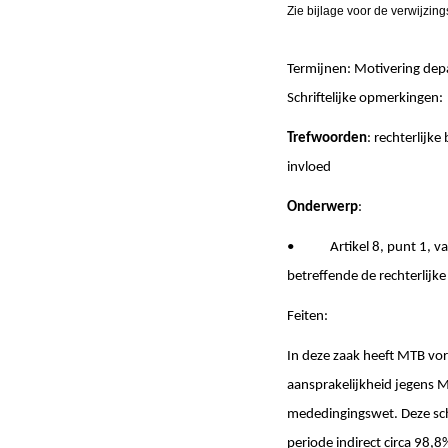
Zie bijlage voor de verwijzin
Termijnen: Motivering de
Schriftelijke opmerk
Trefwoorden
: rechterlijk
invloed
Onderwerp
:
• Artikel 8, punt 1, van
betreffende de rechterlijk
Feiten:
In deze zaak heeft MTB vor
aansprakelijkheid jegens 
mededingingswet. Deze sch
periode indirect circa 98,