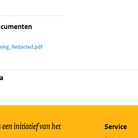
documenten
kking_Redacted.pdf
na
een initiatief van het
Service