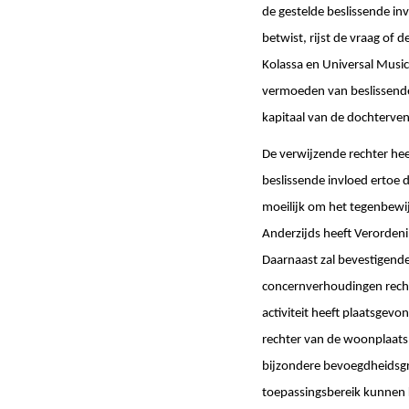
de gestelde beslissende inv
betwist, rijst de vraag of
Kolassa en Universal Music
vermoeden van beslissende
kapitaal van de dochterve
De verwijzende rechter heef
beslissende invloed ertoe 
moeilijk om het tegenbewij
Anderzijds heeft Verordenin
Daarnaast zal bevestigende
concernverhoudingen rechts
activiteit heeft plaatsge
rechter van de woonplaats 
bijzondere bevoegdheidsgro
toepassingsbereik kunnen 