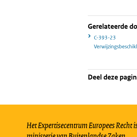
Gerelateerde 
C-393-23
Verwijzingsbeschi
Deel deze pagi
Het Expertisecentrum Europees Recht is 
ministerie van Buitenlandse Zaken.