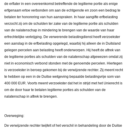
de erflater in een overeenkomst betreffende de legitieme portie als enige
erfgenaam ertoe verbonden om aan de echtgenote en zoon een bedrag te
betalen ter honorering van hun aanspraken. In haar aangifte erfbelasting
verzocht zij om de schulden ter zake van de legitieme portie als schulden
van de nalatenschap in mindering te brengen van de waarde van haar
erfrechtelijke verkrijging. De verwerende belastingdienst heeft verzoekster
een aanslag in de erfbelasting opgelegd, waarbij hij alleen de in Duitsland
gelegen percelen aan belasting heeft onderworpen. Hij heeft de aftrek van
de legitieme porties als schulden van de nalatenschap afgewezen omdat zij
niet in economisch verbond stonden met de genoemde percelen. Hiertegen
is verzoekster in beroep gekomen bij de verwijzende rechter. Zij meent recht
te hebben op een in de Duitse wetgeving bepaalde belastingvrije som van
400 000 EUR. Voorts meent verzoekster dat het in strijd met het Unierecht is
om de door haar te betalen legitieme porties als schulden van de
nalatenschap in aftrek te brengen.
Overweging:
De verwijzende rechter twijfelt of het verschil in behandeling door de Duitse