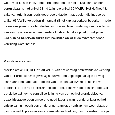
wetgeving tussen ingezetenen en personen die niet in Duitsland wonen
verenigbaar is met artikel 63, lid 1, juncto artikel 65 VWEU. Het Hof heeft ter
zake van erfenissen reeds geoordeeld dat de maatregelen die ingevolge
artikel 63 VWEU verboden zijn omdat zij het kapitaalverkeer beperken, mede
de maatregelen omvatten die leiden tot waardevermindering van de erfernis
van een ingezetene van een andere lidstaat dan die op het grondgebied
waarvan de betrokken zaken zich bevinden en waar de overdracht door
vererving wordt belast.
Prejudiciële vragen:
Moeten artikel 63, lid 1, en artikel 65 van het Verdrag betreffende de werking
van de Europese Unie (VWEU) aldus worden uitgelegd dat zij in de weg
staan aan een nationale regeling van een lidstaat inzake de heffing van
erfbelasting, die met betrekking tot de berekening van de belasting bepaalt
dat de belastingvrije som bij verkrijging van een op het grondgebied van
deze lidstaat gelegen onroerend goed lager is wanneer de erflater op het
tijdstip van zijn overlijden en de erfgenaam op dit tijdstip hun woonplaats of
gewone verblijfplaats in een andere lidstaat hadden, dan die welke zou zijn