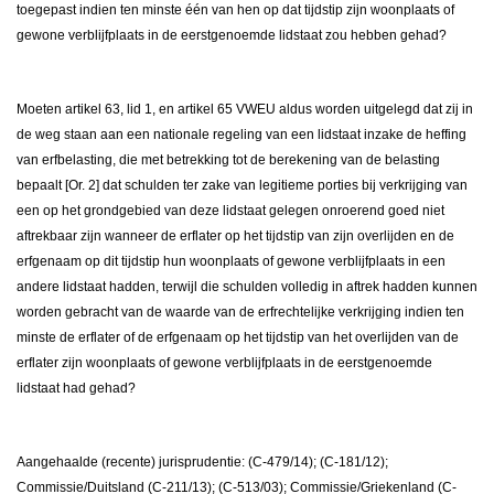
toegepast indien ten minste één van hen op dat tijdstip zijn woonplaats of
gewone verblijfplaats in de eerstgenoemde lidstaat zou hebben gehad?
Moeten artikel 63, lid 1, en artikel 65 VWEU aldus worden uitgelegd dat zij in
de weg staan aan een nationale regeling van een lidstaat inzake de heffing
van erfbelasting, die met betrekking tot de berekening van de belasting
bepaalt [Or. 2] dat schulden ter zake van legitieme porties bij verkrijging van
een op het grondgebied van deze lidstaat gelegen onroerend goed niet
aftrekbaar zijn wanneer de erflater op het tijdstip van zijn overlijden en de
erfgenaam op dit tijdstip hun woonplaats of gewone verblijfplaats in een
andere lidstaat hadden, terwijl die schulden volledig in aftrek hadden kunnen
worden gebracht van de waarde van de erfrechtelijke verkrijging indien ten
minste de erflater of de erfgenaam op het tijdstip van het overlijden van de
erflater zijn woonplaats of gewone verblijfplaats in de eerstgenoemde
lidstaat had gehad?
Aangehaalde (recente) jurisprudentie: (C-479/14); (C-181/12);
Commissie/Duitsland (C-211/13); (C-513/03); Commissie/Griekenland (C-