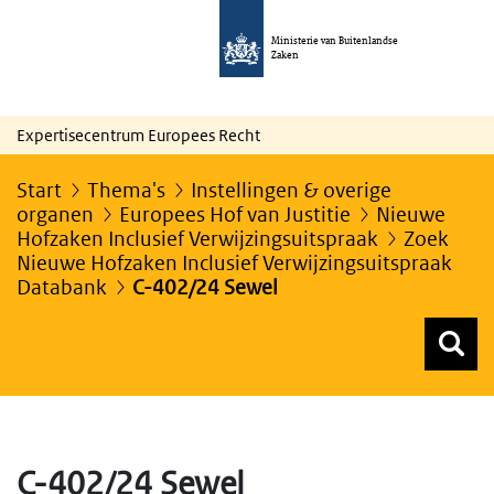
Ministerie van Buitenlandse
Zaken
Expertisecentrum Europees Recht
Start
Thema's
Instellingen & overige
organen
Europees Hof van Justitie
Nieuwe
Hofzaken Inclusief Verwijzingsuitspraak
Zoek
Nieuwe Hofzaken Inclusief Verwijzingsuitspraak
Databank
C-402/24 Sewel
Z
Z
Top menu zoeken
C-402/24 Sewel