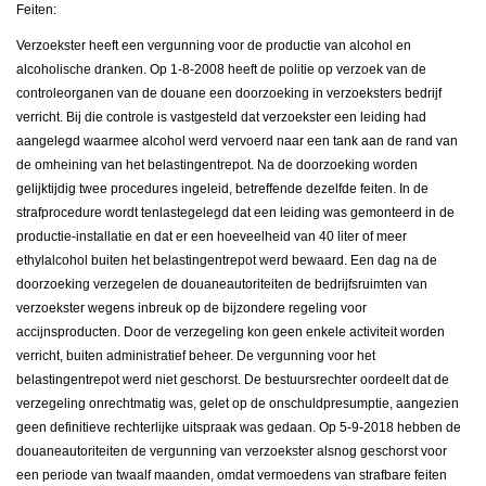
Feiten:
Verzoekster heeft een vergunning voor de productie van alcohol en
alcoholische dranken. Op 1-8-2008 heeft de politie op verzoek van de
controleorganen van de douane een doorzoeking in verzoeksters bedrijf
verricht. Bij die controle is vastgesteld dat verzoekster een leiding had
aangelegd waarmee alcohol werd vervoerd naar een tank aan de rand van
de omheining van het belastingentrepot. Na de doorzoeking worden
gelijktijdig twee procedures ingeleid, betreffende dezelfde feiten. In de
strafprocedure wordt tenlastegelegd dat een leiding was gemonteerd in de
productie-installatie en dat er een hoeveelheid van 40 liter of meer
ethylalcohol buiten het belastingentrepot werd bewaard. Een dag na de
doorzoeking verzegelen de douaneautoriteiten de bedrijfsruimten van
verzoekster wegens inbreuk op de bijzondere regeling voor
accijnsproducten. Door de verzegeling kon geen enkele activiteit worden
verricht, buiten administratief beheer. De vergunning voor het
belastingentrepot werd niet geschorst. De bestuursrechter oordeelt dat de
verzegeling onrechtmatig was, gelet op de onschuldpresumptie, aangezien
geen definitieve rechterlijke uitspraak was gedaan. Op 5-9-2018 hebben de
douaneautoriteiten de vergunning van verzoekster alsnog geschorst voor
een periode van twaalf maanden, omdat vermoedens van strafbare feiten