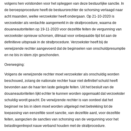
volgens hen volstonden voor het opleggen van deze bestuurlijke sanctie. In
de beroepsprocedure heeft de bestuursrechter de schorsing verlaagd naar
acht maanden, welke verzoekster heeft ondergaan. Op 21-10-2020 is
verzoekster als verdachte aangemerkt in de strafprocedure, waarna de
douaneautoriteiten op 19-11-2020 voor dezelfde feiten de vergunning van
verzoekster opnieuw schorsen, ditmaal voor onbepaalde tijd tot aan de
definitieve uitspraak in de strafprocedure. Verzoekster heeft bij de
verwijzende rechter aangevoerd dat de beginselen van onschuldpresumptie
en ne bis in idem zijn geschonden.
Overweging:
Volgens de verwijzende rechter moet verzoekster als onschuldig worden
beschouwd, zolang de nationale rechter haar niet definitief schuld heeft
bevonden aan de haar ten laste gelegde feiten. Uit het besluit van de
douaneautoriteiten lijkt echter te kunnen worden opgemaakt dat verzoekster
schuldig wordt geacht. De verwijzende rechter is van oordeel dat het
beginsel ne bis in idem moet worden uitgelegd met betrekking tot de
toepassing van eenzelfde soort sanctie, van dezelfde aard, voor dezelfde
feiten, aangezien de sancties van schorsing van de vergunning voor het
belastingentrepot nauw verband houden met de strafprocedure.