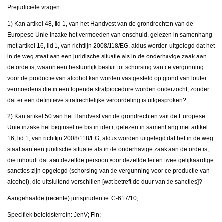
Prejudiciële vragen:
1) Kan artikel 48, lid 1, van het Handvest van de grondrechten van de
Europese Unie inzake het vermoeden van onschuld, gelezen in samenhang
met artikel 16, lid 1, van richtlijn 2008/118/EG, aldus worden uitgelegd dat het
in de weg staat aan een juridische situatie als in de onderhavige zaak aan
de orde is, waarin een bestuurlijk besluit tot schorsing van de vergunning
voor de productie van alcohol kan worden vastgesteld op grond van louter
vermoedens die in een lopende strafprocedure worden onderzocht, zonder
dat er een definitieve strafrechtelijke veroordeling is uitgesproken?
2) Kan artikel 50 van het Handvest van de grondrechten van de Europese
Unie inzake het beginsel ne bis in idem, gelezen in samenhang met artikel
16, lid 1, van richtlijn 2008/118/EG, aldus worden uitgelegd dat het in de weg
staat aan een juridische situatie als in de onderhavige zaak aan de orde is,
die inhoudt dat aan dezelfde persoon voor dezelfde feiten twee gelijkaardige
sancties zijn opgelegd (schorsing van de vergunning voor de productie van
alcohol), die uitsluitend verschillen [wat betreft de duur van de sancties]?
Aangehaalde (recente) jurisprudentie: C-617/10;
Specifiek beleidsterrein: JenV; Fin;