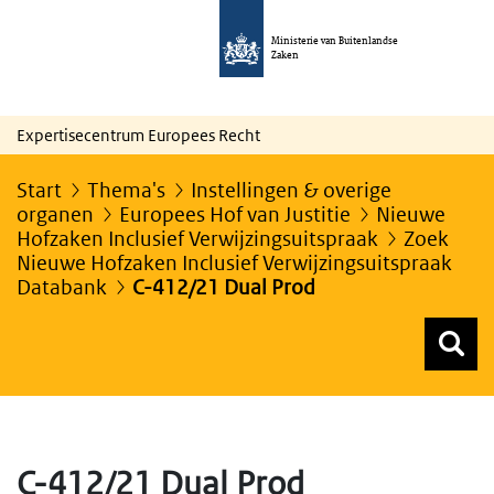
Ministerie van Buitenlandse
Zaken
Expertisecentrum Europees Recht
Start
Thema's
Instellingen & overige
organen
Europees Hof van Justitie
Nieuwe
Hofzaken Inclusief Verwijzingsuitspraak
Zoek
Nieuwe Hofzaken Inclusief Verwijzingsuitspraak
Databank
C-412/21 Dual Prod
Z
Z
Top menu zoeken
C-412/21 Dual Prod