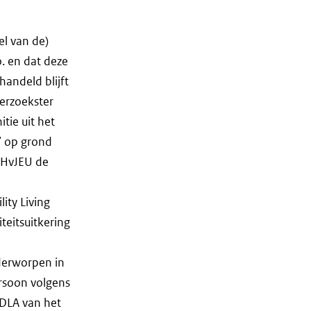
el van de)
o. en dat deze
handeld blijft
erzoekster
tie uit het
’ op grond
t HvJEU de
ity Living
teitsuitkering
nderworpen in
ersoon volgens
 DLA van het