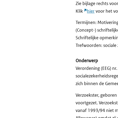
Zie bijlage rechts voo
Klik
hier
voor het vol
Termijnen: Motiveri
(Concept-) schriftel
Schriftelijke opm
Trefwoorden: sociale
Onderwerp
Verordening (EEG) nr
socialezekerheidsreg
zich binnen de Geme
Verzoekster, geboren
voortgezet. Verzoeks
vanaf 1993/94 niet me
Allowance) omdat zij n