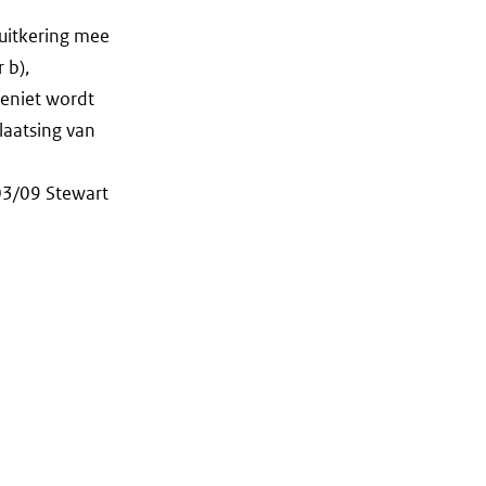
 uitkering mee
 b),
eniet wordt
laatsing van
03/09 Stewart