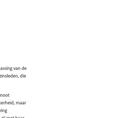
assing van de
insleden, die
enoot
kerheid, maar
ving
 zij met haar