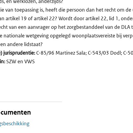
jds, en werklozen, anderzijds?
nitie van toepassing is, heeft die persoon dan het recht om de
artikel 19 of artikel 22? Wordt door artikel 22, lid 1, onder
cht van een aanvrager op het zorgbestanddeel van de DLA t
e nationale wetgeving opgelegd woonplaatsvereiste bij verp
en andere lidstaat?
 jurisprudentie:
C-85/96 Martinez Sala; C-543/03 Dodl; C-5
in:
SZW en VWS
documenten
gsbeschikking