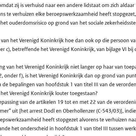
omdat zij is verhuisd naar een andere lidstaat om zich aldaar 
ens te verhuizen elke beroepswerkzaamheid heeft stopgezet
n het ouderdomsrisico op grond van het sociale zekerheidsste
ing van het Verenigd Koninkrijk hoe dan ook op die persoon v
r c), betreffende het Verenigd Koninkrijk, van bijlage VI bij 
ing van het Verenigd Koninkrijk niet langer op haar van toepa
d 2, onder f), is het Verenigd Koninkrijk dan op grond van pun
om de bepalingen van hoofdstuk 1 van titel III van de verorde
t het Verenigd Koninkrijk louter toegestaan?
toepassing van de artikelen 19 tot en met 22 van de verorden
mer” uit [het arrest Dodl en Oberhollenzer (C-543/03)], indi
epswerkzaamheid heeft stopgezet alvorens te verhuizen na
aande het onderscheid in hoofdstuk 1 van titel III tussen we