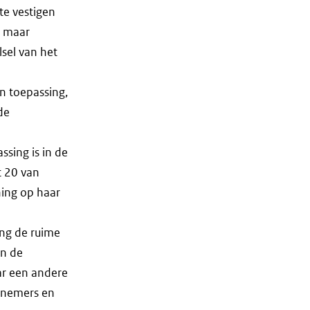
te vestigen
, maar
lsel van het
an toepassing,
de
ssing is in de
t 20 van
ning op haar
ing de ruime
en de
ar een andere
rknemers en