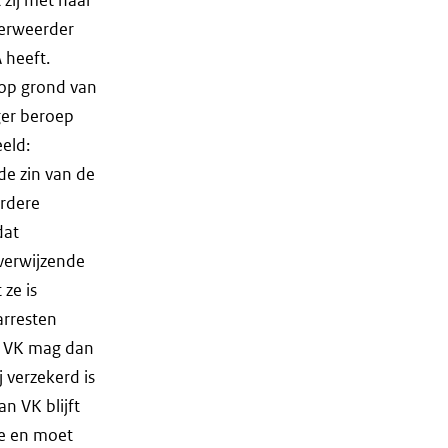
verweerder
 heeft.
 op grond van
ger beroep
eld:
de zin van de
erdere
dat
verwijzende
ze is
arresten
et VK mag dan
j verzekerd is
n VK blijft
de en moet