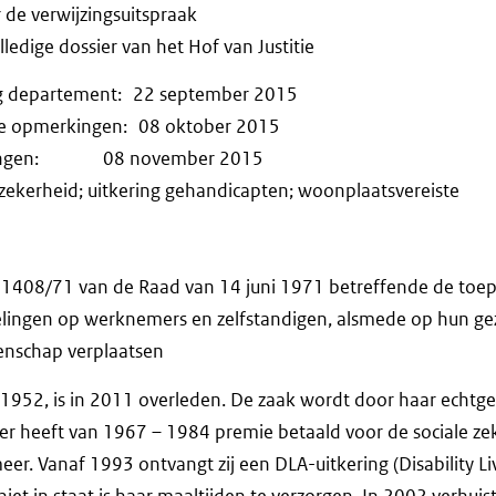
r de verwijzingsuitspraak
ledige dossier van het Hof van Justitie
ng departement: 22 september 2015
ijke opmerkingen: 08 oktober 2015
erkingen: 08 november 2015
 zekerheid; uitkering gehandicapten; woonplaatsvereiste
. 1408/71 van de Raad van 14 juni 1971 betreffende de toep
elingen op werknemers en zelfstandigen, alsmede op hun gez
enschap verplaatsen
 1952, is in 2011 overleden. De zaak wordt door haar echtg
ter heeft van 1967 – 1984 premie betaald voor de sociale ze
er. Vanaf 1993 ontvangt zij een DLA-uitkering (Disability Li
iet in staat is haar maaltijden te verzorgen. In 2002 verhuist