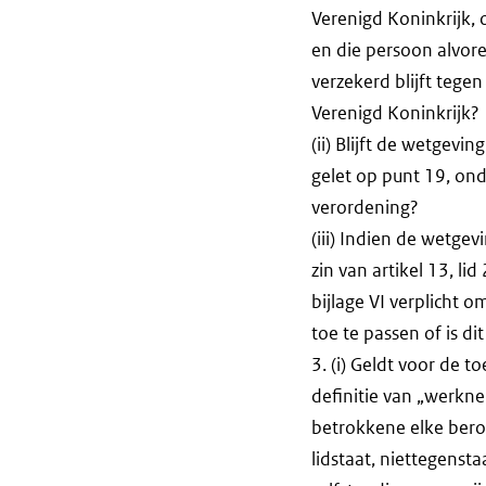
Verenigd Koninkrijk, 
en die persoon alvor
verzekerd blijft tege
Verenigd Koninkrijk?
(ii) Blijft de wetgev
gelet op punt 19, onde
verordening?
(iii) Indien de wetgev
zin van artikel 13, li
bijlage VI verplicht 
toe te passen of is di
3. (i) Geldt voor de 
definitie van „werkne
betrokkene elke bero
lidstaat, niettegenst