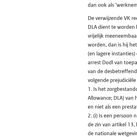
dan ook als ‘werkne
De verwijzende VK re
DLA dient te worden be
vrijelijk meeneembaar 
worden, dan is hij h
(en lagere instanties
arrest Dodl van toep
van de desbetreffende
volgende prejudiciële
1. Is het zorgbestand
Allowance; DLA) van h
en niet als een presta
2. (i) Is een persoon
de zin van artikel 13
de nationale wetgevin