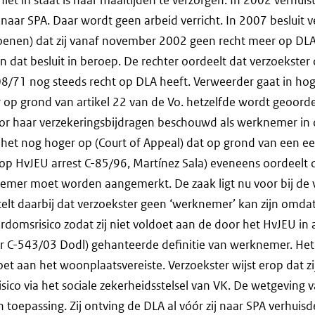
 naar SPA. Daar wordt geen arbeid verricht. In 2007 besluit 
ioenen) dat zij vanaf november 2002 geen recht meer op DLA
n dat besluit in beroep. De rechter oordeelt dat verzoekster
408/71 nog steeds recht op DLA heeft. Verweerder gaat in ho
 op grond van artikel 22 van de Vo. hetzelfde wordt geoorde
or haar verzekeringsbijdragen beschouwd als werknemer in 
 het nog hoger op (Court of Appeal) dat op grond van een e
op HvJEU arrest C-85/96, Martínez Sala) eveneens oordeelt 
nemer moet worden aangemerkt. De zaak ligt nu voor bij de 
telt daarbij dat verzoekster geen ‘werknemer’ kan zijn omdat 
domsrisico zodat zij niet voldoet aan de door het HvJEU in 
ter C-543/03 Dodl) gehanteerde definitie van werknemer. H
oet aan het woonplaatsvereiste. Verzoekster wijst erop dat zi
ico via het sociale zekerheidsstelsel van VK. De wetgeving va
 toepassing. Zij ontving de DLA al vóór zij naar SPA verhuis