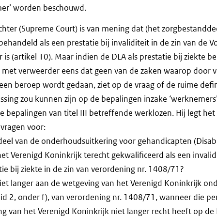
mer’ worden beschouwd.
chter (Supreme Court) is van mening dat (het zorgbestandde
handeld als een prestatie bij invaliditeit in de zin van de V
is (artikel 10). Maar indien de DLA als prestatie bij ziekte be
et met verweerder eens dat geen van de zaken waarop door v
) een beroep wordt gedaan, ziet op de vraag of de ruime defini
assing zou kunnen zijn op de bepalingen inzake ‘werknemers
 bepalingen van titel III betreffende werklozen. Hij legt he
 vragen voor:
deel van de onderhoudsuitkering voor gehandicapten (Disabil
et Verenigd Koninkrijk terecht gekwalificeerd als een invalidi
tie bij ziekte in de zin van verordening nr. 1408/71?
 niet langer aan de wetgeving van het Verenigd Koninkrijk o
, lid 2, onder f), van verordening nr. 1408/71, wanneer die p
g van het Verenigd Koninkrijk niet langer recht heeft op de