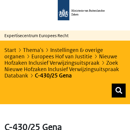
Ministerie van Buitenlandse
Zaken
Expertisecentrum Europees Recht
Start
Thema's
Instellingen & overige
organen
Europees Hof van Justitie
Nieuwe
Hofzaken Inclusief Verwijzingsuitspraak
Zoek
Nieuwe Hofzaken Inclusief Verwijzingsuitspraak
Databank
C-430/25 Gena
Z
Z
Top menu zoeken
C-430/25 Gena