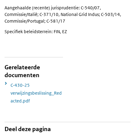
Aangehaalde (recente) jurisprudentie: C-540/07,
Commissie/Italië; C-371/10, National Grid Indus; C-503/14,
Commissie/Portugal; C-581/17
Specifiek beleidsterrein: FIN, EZ
Gerelateerde
documenten
C-430-25
verwijzingsbeslissing_Red
acted.pdf
Deel deze pagina