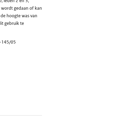
0, leden 2 en 3,
k wordt gedaan of kan
p de hoogte was van
it gebruik te
 C-145/05