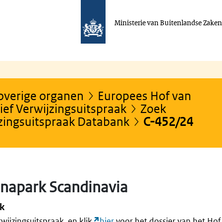
Ministerie van Buitenlandse Zake
 overige organen
Europees Hof van
ef Verwijzingsuitspraak
Zoek
jzingsuitspraak Databank
C-452/24
napark Scandinavia
ak
rwijzingsuitspraak, en klik
hier
voor het dossier van het Hof 