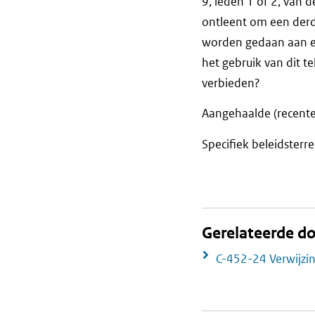
9, leden 1 of 2, van d
ontleent om een derd
worden gedaan aan ee
het gebruik van dit t
verbieden?
Aangehaalde (recente
Specifiek beleidsterre
Gerelateerde 
C-452-24 Verwijzi