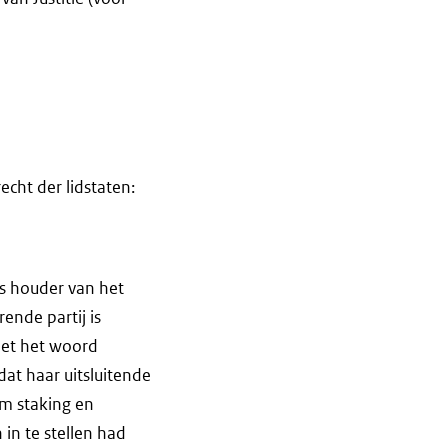
cht der lidstaten:
is houder van het
ende partij is
met het woord
dat haar uitsluitende
om staking en
in te stellen had