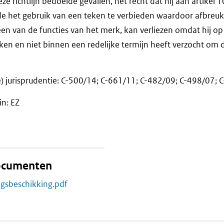
eze richtlijn bedoelde gevallen, het recht dat hij aan artikel 1
e het gebruik van een teken te verbieden waardoor afbreu
n van de functies van het merk, kan verliezen omdat hij o
eken en niet binnen een redelijke termijn heeft verzocht om d
) jurisprudentie: C-500/14; C-661/11; C-482/09; C-498/07;
in: EZ
documenten
ngsbeschikking.pdf