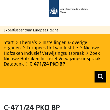
Ministerie van Buitenlandse
Zaken
Expertisecentrum Europees Recht
Start
Thema's
Instellingen & overige
organen
Europees Hof van Justitie
Nieuwe
Hofzaken Inclusief Verwijzingsuitspraak
Zoek
Nieuwe Hofzaken Inclusief Verwijzingsuitspraak
Databank
C-471/24 PKO BP
Z
Z
Top menu zoeken
C-471/24 PKO BP