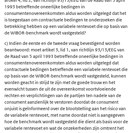
artikel 4, lid 2, van richtlijn 93/13/EEG van de Raad van 5 april
1993 betreffende oneerlijke bedingen in
consumentenovereenkomsten aldus worden uitgelegd dat het
is toegestaan om contractuele bedingen te onderzoeken die
betrekking hebben op een variabele rentevoet die op basis van
de WIBOR-benchmark wordt vastgesteld?
c) Indien de eerste en de tweede vraag bevestigend worden
beantwoord: moet artikel 3, lid 1, van richtlijn 93/13/EEG van
de Raad van 5 april 1993 betreffende oneerlijke bedingen in
consumentenovereenkomsten aldus worden uitgelegd dat
contractuele bedingen betreffende een variabele rentevoet die
op basis van de WIBOR-benchmark wordt vastgesteld, kunnen
worden geacht in strijd te zijn met de goede trouw en het
evenwicht tussen de uit de overeenkomst voortvloeiende
rechten en verplichtingen van de partijen ten nadele van de
consument aanzienlijk te verstoren doordat de consument
onjuist is geïnformeerd over de blootstelling aan het risico van
de variabele rentevoet, met name doordat niet is aangegeven
hoe de benchmark wordt vastgesteld die dient als basis voor de
variabele rentevoet en wat de onzekerheden zijn omtrent het