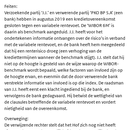
Feiten:
Verzoekende partij ‘J.J.’ en verwerende partij ‘PKO BP S.A’ (een
bank) hebben in augustus 2019 een kredietovereenkomst
gesloten tegen een variabele rentevoet. De ‘WIBOR 6M’ is
daarin als benchmark aangeduid. J.J. heeft voor het
ondertekenen informatie ontvangen over de risico’s in verband
met de variabele rentevoet, en de bank heeft hem meegedeeld
dat hij een renterisico droeg (een verhoging van de
krediettermijnen wanneer de benchmark stijgt). J.J. stelt dat hij
niet op de hoogte is gesteld van de wijze waarop de WIBOR-
benchmark wordt bepaald, welke factoren van invloed zijn op
de hoogte ervan, en evenmin dat de door verwerende bank
verstrekte informatie van invloed is op die index. De raadsman
van J.J. heeft eerst een klacht ingediend bij de bank, en
vervolgens de bank gedagvaard. Hij betwist de wettigheid van
de clausules betreffende de variabele rentevoet en vordert
nietigheid van de overeenkomst.
Overweging:
De verwijzende rechter stelt dat het Hof zich nog niet heeft