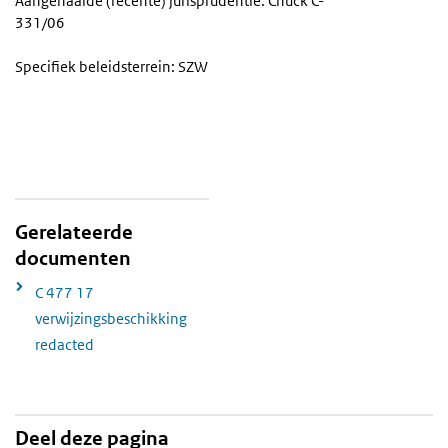
Aangehaalde (recente) jurisprudentie: Chuck C-
331/06
Specifiek beleidsterrein: SZW
Gerelateerde
documenten
C 477 17
verwijzingsbeschikking
redacted
Deel deze pagina