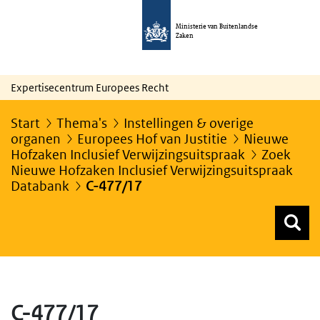
Ministerie van Buitenlandse
Zaken
Expertisecentrum Europees Recht
Start
Thema's
Instellingen & overige
organen
Europees Hof van Justitie
Nieuwe
Hofzaken Inclusief Verwijzingsuitspraak
Zoek
Nieuwe Hofzaken Inclusief Verwijzingsuitspraak
Databank
C-477/17
Z
Z
Top menu zoeken
C-477/17