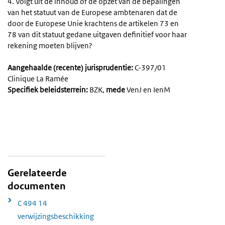
4. Volgt uit de inhoud of de opzet van de bepalingen
van het statuut van de Europese ambtenaren dat de
door de Europese Unie krachtens de artikelen 73 en
78 van dit statuut gedane uitgaven definitief voor haar
rekening moeten blijven?
Aangehaalde (recente) jurisprudentie:
C-397/01
Clinique La Ramée
Specifiek beleidsterrein:
BZK,
mede
VenJ en IenM
Gerelateerde
documenten
C 494 14
verwijzingsbeschikking