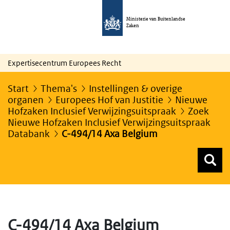
Ministerie van Buitenlandse
Zaken
Expertisecentrum Europees Recht
Start
Thema's
Instellingen & overige
organen
Europees Hof van Justitie
Nieuwe
Hofzaken Inclusief Verwijzingsuitspraak
Zoek
Nieuwe Hofzaken Inclusief Verwijzingsuitspraak
Databank
C-494/14 Axa Belgium
Z
Z
Top menu zoeken
C-494/14 Axa Belgium