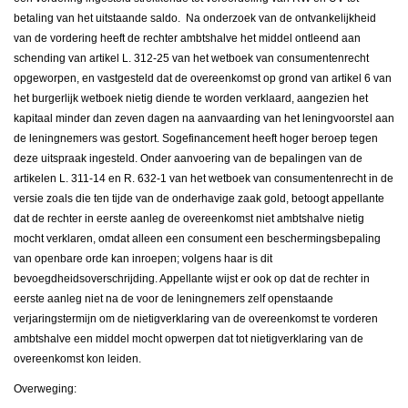
betaling van het uitstaande saldo. Na onderzoek van de ontvankelijkheid
van de vordering heeft de rechter ambtshalve het middel ontleend aan
schending van artikel L. 312-25 van het wetboek van consumentenrecht
opgeworpen, en vastgesteld dat de overeenkomst op grond van artikel 6 van
het burgerlijk wetboek nietig diende te worden verklaard, aangezien het
kapitaal minder dan zeven dagen na aanvaarding van het leningvoorstel aan
de leningnemers was gestort. Sogefinancement heeft hoger beroep tegen
deze uitspraak ingesteld. Onder aanvoering van de bepalingen van de
artikelen L. 311-14 en R. 632-1 van het wetboek van consumentenrecht in de
versie zoals die ten tijde van de onderhavige zaak gold, betoogt appellante
dat de rechter in eerste aanleg de overeenkomst niet ambtshalve nietig
mocht verklaren, omdat alleen een consument een beschermingsbepaling
van openbare orde kan inroepen; volgens haar is dit
bevoegdheidsoverschrijding. Appellante wijst er ook op dat de rechter in
eerste aanleg niet na de voor de leningnemers zelf openstaande
verjaringstermijn om de nietigverklaring van de overeenkomst te vorderen
ambtshalve een middel mocht opwerpen dat tot nietigverklaring van de
overeenkomst kon leiden.
Overweging: