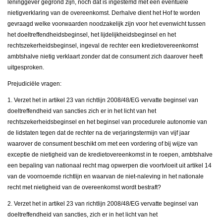
leninggever gegrond zijn, noch dat is ingestemd met een eventuele
nietigverklaring van de overeenkomst. Derhalve dient het Hof te worden
gevraagd welke voorwaarden noodzakelijk zijn voor het evenwicht tussen
het doeltreffendheidsbeginsel, het lijdelijkheidsbeginsel en het
rechtszekerheidsbeginsel, ingeval de rechter een kredietovereenkomst
ambtshalve nietig verklaart zonder dat de consument zich daarover heeft
uitgesproken.
Prejudiciële vragen:
1. Verzet het in artikel 23 van richtlijn 2008/48/EG vervatte beginsel van
doeltreffendheid van sancties zich er in het licht van het
rechtszekerheidsbeginsel en het beginsel van procedurele autonomie van
de lidstaten tegen dat de rechter na de verjaringstermijn van vijf jaar
waarover de consument beschikt om met een vordering of bij wijze van
exceptie de nietigheid van de kredietovereenkomst in te roepen, ambtshalve
een bepaling van nationaal recht mag opwerpen die voortvloeit uit artikel 14
van de voornoemde richtlijn en waarvan de niet-naleving in het nationale
recht met nietigheid van de overeenkomst wordt bestraft?
2. Verzet het in artikel 23 van richtlijn 2008/48/EG vervatte beginsel van
doeltreffendheid van sancties, zich er in het licht van het