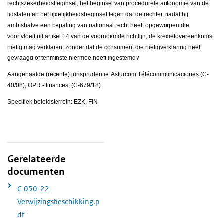
rechtszekerheidsbeginsel, het beginsel van procedurele autonomie van de
lidstaten en het lijdelijkheidsbeginsel tegen dat de rechter, nadat hij
ambtshalve een bepaling van nationaal recht heeft opgeworpen die
voortvloeit uit artikel 14 van de voornoemde richtlijn, de kredietovereenkomst
nietig mag verklaren, zonder dat de consument die nietigverklaring heeft
gevraagd of tenminste hiermee heeft ingestemd?
Aangehaalde (recente) jurisprudentie: Asturcom Télécommunicaciones (C-
40/08), OPR - finances, (C-679/18)
Specifiek beleidsterrein: EZK, FIN
Gerelateerde
documenten
C-050-22
Verwijzingsbeschikking.p
df