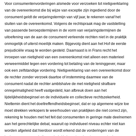
Voor consumentenvorderingen alsmede voor verzoeken tot nietigverklaring
van de overeenkomst die bij wijze van exceptie zijn ingediend door de
consument geldt de verjaringstermijn van vijf jaar, te rekenen vanaf het
sluiten van de overeenkomst. Volgens de rechtspraak mag de vaststelling
van passende beroepstermijnen in de vorm van verjaringstermijnen de
uitoefening van de aan de consument verleende rechten niet in de praktijk
onmogelijk of uiterst moeilijk maken. Bijgevolg dient aan het Hof de eerste
prejudiciële vraag te worden gesteld. Daarnaast is in Frans recht het
inroepen van nietigheid van een overeenkomst niet alleen een materieel
verweermiddel tegen een vordering tot betaling van de leninggever, maar
ook een zelfstandige vordering. Nietigverklaring van een overeenkomst door
de rechter zonder verzoek daartoe of instemming daarmee van de
consument nadat de rechter ambtshalve de met nietigheid strafbare
onregelmatigheid heeft vastgesteld, kan afbreuk doen aan het
lijdelijkheidsbeginsel en de individuele en collectieve rechtszekerheid.
Niettemin dient het doeltreffendheidsbeginsel, dat er op algemene wijze toe
moet strekken verkopers te weerhouden van praktijken die niet correct zijn,
rekening te houden met het feit dat consumenten in geringe mate deelnemen
aan het gerechtelijke debat, waaruit op individueel niveau echter niet kan
worden afgeleid dat hierdoor wordt erkend dat de vorderingen van de