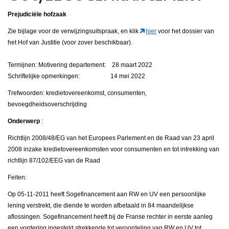
Prejudiciële hofzaak
Zie bijlage voor de verwijzingsuitspraak, en klik
hier
voor het dossier van
het Hof van Justitie (voor zover beschikbaar).
Termijnen: Motivering departement: 28 maart 2022
Schriftelijke opmerkingen: 14 mei 2022
Trefwoorden: kredietovereenkomst, consumenten,
bevoegdheidsoverschrijding
Onderwerp
:
Richtlijn 2008/48/EG van het Europees Parlement en de Raad van 23 april
2008 inzake kredietovereenkomsten voor consumenten en tot intrekking van
richtlijn 87/102/EEG van de Raad
Feiten:
Op 05-11-2011 heeft Sogefinancement aan RW en UV een persoonlijke
lening verstrekt, die diende te worden afbetaald in 84 maandelijkse
aflossingen. Sogefinancement heeft bij de Franse rechter in eerste aanleg
een vordering ingesteld strekkende tot veroordeling van RW en UV tot