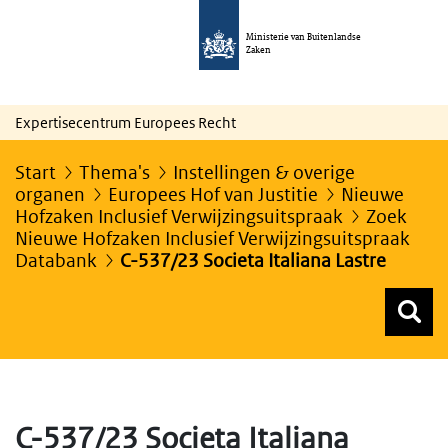
Ministerie van Buitenlandse
Zaken
Expertisecentrum Europees Recht
Start
Thema's
Instellingen & overige
organen
Europees Hof van Justitie
Nieuwe
Hofzaken Inclusief Verwijzingsuitspraak
Zoek
Nieuwe Hofzaken Inclusief Verwijzingsuitspraak
Databank
C-537/23 Societa Italiana Lastre
Z
Z
Top menu zoeken
C-537/23 Societa Italiana