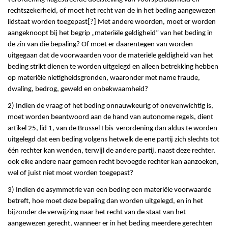
rechtszekerheid, of moet het recht van de in het beding aangewezen
lidstaat worden toegepast[?] Met andere woorden, moet er worden
aangeknoopt bij het begrip „materiële geldigheid” van het beding in
de zin van die bepaling? Of moet er daarentegen van worden
uitgegaan dat de voorwaarden voor de materiële geldigheid van het
beding strikt dienen te worden uitgelegd en alleen betrekking hebben
op materiële nietigheidsgronden, waaronder met name fraude,
dwaling, bedrog, geweld en onbekwaamheid?
2) Indien de vraag of het beding onnauwkeurig of onevenwichtig is,
moet worden beantwoord aan de hand van autonome regels, dient
artikel 25, lid 1, van de Brussel I bis-verordening dan aldus te worden
uitgelegd dat een beding volgens hetwelk de ene partij zich slechts tot
één rechter kan wenden, terwijl de andere partij, naast deze rechter,
ook elke andere naar gemeen recht bevoegde rechter kan aanzoeken,
wel of juist niet moet worden toegepast?
3) Indien de asymmetrie van een beding een materiële voorwaarde
betreft, hoe moet deze bepaling dan worden uitgelegd, en in het
bijzonder de verwijzing naar het recht van de staat van het
aangewezen gerecht, wanneer er in het beding meerdere gerechten