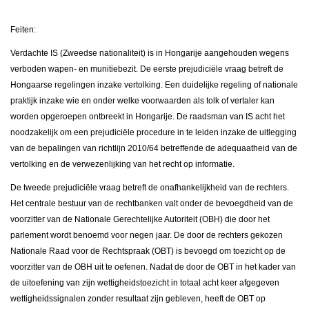
Feiten:
Verdachte IS (Zweedse nationaliteit) is in Hongarije aangehouden wegens
verboden wapen- en munitiebezit. De eerste prejudiciële vraag betreft de
Hongaarse regelingen inzake vertolking. Een duidelijke regeling of nationale
praktijk inzake wie en onder welke voorwaarden als tolk of vertaler kan
worden opgeroepen ontbreekt in Hongarije. De raadsman van IS acht het
noodzakelijk om een prejudiciële procedure in te leiden inzake de uitlegging
van de bepalingen van richtlijn 2010/64 betreffende de adequaatheid van de
vertolking en de verwezenlijking van het recht op informatie.
De tweede prejudiciële vraag betreft de onafhankelijkheid van de rechters.
Het centrale bestuur van de rechtbanken valt onder de bevoegdheid van de
voorzitter van de Nationale Gerechtelijke Autoriteit (OBH) die door het
parlement wordt benoemd voor negen jaar. De door de rechters gekozen
Nationale Raad voor de Rechtspraak (OBT) is bevoegd om toezicht op de
voorzitter van de OBH uit te oefenen. Nadat de door de OBT in het kader van
de uitoefening van zijn wettigheidstoezicht in totaal acht keer afgegeven
wettigheidssignalen zonder resultaat zijn gebleven, heeft de OBT op