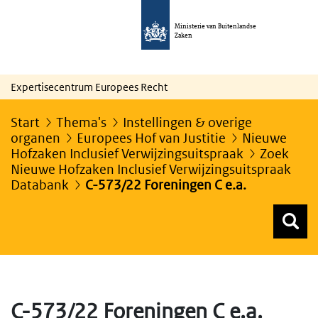
Ministerie van Buitenlandse
Zaken
Expertisecentrum Europees Recht
Start
Thema's
Instellingen & overige
organen
Europees Hof van Justitie
Nieuwe
Hofzaken Inclusief Verwijzingsuitspraak
Zoek
Nieuwe Hofzaken Inclusief Verwijzingsuitspraak
Databank
C-573/22 Foreningen C e.a.
Z
Z
Top menu zoeken
C-573/22 Foreningen C e.a.