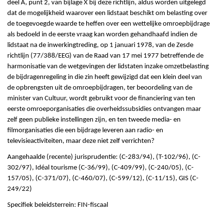
deel A, punt 2, van bijlage X bij deze richtlijn, aldus worden uitgelegd
dat de mogelijkheid waarover een lidstaat beschikt om belasting over
de toegevoegde waarde te heffen over een wettelijke omroepbijdrage
als bedoeld in de eerste vraag kan worden gehandhaafd indien de
lidstaat na de inwerkingtreding, op 1 januari 1978, van de Zesde
richtlijn (77/388/EEG) van de Raad van 17 mei 1977 betreffende de
harmonisatie van de wetgevingen der lidstaten inzake omzetbelasting
de bijdragenregeling in die zin heeft gewijzigd dat een klein deel van
de opbrengsten uit de omroepbijdragen, ter beoordeling van de
minister van Cultuur, wordt gebruikt voor de financiering van ten
eerste omroeporganisaties die overheidssubsidies ontvangen maar
zelf geen publieke instellingen zijn, en ten tweede media- en
filmorganisaties die een bijdrage leveren aan radio- en
televisieactiviteiten, maar deze niet zelf verrichten?
Aangehaalde (recente) jurisprudentie: (C-283/94), (T-102/96), (C-
302/97), Idéal tourisme (C-36/99), (C-409/99), (C-240/05), (C-
157/05), (C-371/07), (C-460/07), (C-599/12), (C-11/15), GIS (C-
249/22)
Specifiek beleidsterrein: FIN-fiscaal