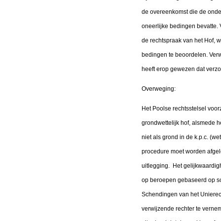
de overeenkomst die de onder
oneerlijke bedingen bevatte.
de rechtspraak van het Hof, w
bedingen te beoordelen. Verw
heeft erop gewezen dat verzoe
Overweging:
Het Poolse rechtsstelsel voor
grondwettelijk hof, alsmede h
niet als grond in de k.p.c. (
procedure moet worden afgele
uitlegging. Het gelijkwaardig
op beroepen gebaseerd op sc
Schendingen van het Unierech
verwijzende rechter te verneme