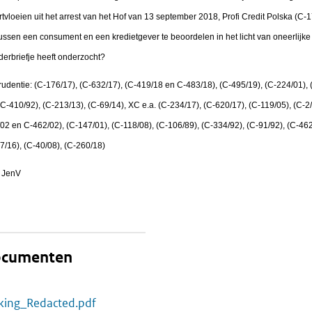
rtvloeien uit het arrest van het Hof van 13 september 2018, Profi Credit Polska (C-
ssen een consument en een kredietgever te beoordelen in het licht van oneerlijke 
derbriefje heeft onderzocht?
udentie: (C-176/17), (C-632/17), (C-419/18 en C-483/18), (C-495/19), (C-224/01), 
(C-410/92), (C-213/13), (C-69/14), XC e.a. (C-234/17), (C-620/17), (C-119/05), (C-2/
/02 en C-462/02), (C-147/01), (C-118/08), (C-106/89), (C-334/92), (C-91/92), (C-462
7/16), (C-40/08), (C-260/18)
, JenV
documenten
kking_Redacted.pdf