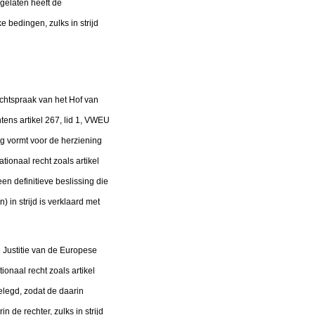
agelaten heeft de
bedingen, zulks in strijd
rechtspraak van het Hof van
tens artikel 267, lid 1, VWEU
ag vormt voor de herziening
tionaal recht zoals artikel
n definitieve beslissing die
 in strijd is verklaard met
n Justitie van de Europese
onaal recht zoals artikel
elegd, zodat de daarin
 de rechter, zulks in strijd