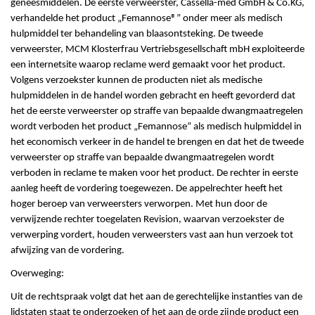
geneesmiddelen. De eerste verweerster, Cassella-med GmbH & Co.KG,
verhandelde het product „Femannose®” onder meer als medisch
hulpmiddel ter behandeling van blaasontsteking. De tweede
verweerster, MCM Klosterfrau Vertriebsgesellschaft mbH exploiteerde
een internetsite waarop reclame werd gemaakt voor het product.
Volgens verzoekster kunnen de producten niet als medische
hulpmiddelen in de handel worden gebracht en heeft gevorderd dat
het de eerste verweerster op straffe van bepaalde dwangmaatregelen
wordt verboden het product „Femannose” als medisch hulpmiddel in
het economisch verkeer in de handel te brengen en dat het de tweede
verweerster op straffe van bepaalde dwangmaatregelen wordt
verboden in reclame te maken voor het product. De rechter in eerste
aanleg heeft de vordering toegewezen. De appelrechter heeft het
hoger beroep van verweersters verworpen. Met hun door de
verwijzende rechter toegelaten Revision, waarvan verzoekster de
verwerping vordert, houden verweersters vast aan hun verzoek tot
afwijzing van de vordering.
Overweging:
Uit de rechtspraak volgt dat het aan de gerechtelijke instanties van de
lidstaten staat te onderzoeken of het aan de orde zijnde product een