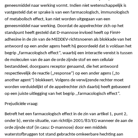
geneesmiddel naar werking vormt. Indien niet wetenschappelijk is
vastgesteld dat er sprake is van een farmacologisch, immunologisch
of metabolisch effect, kan niet worden uitgegaan van een
geneesmiddel naar werking. Doordat de appelrechter zich op het
standpunt heeft gesteld dat D-mannose invloed heeft op FimH-
adhesine in de zin van de MEDDEV-richtsnoeren als blokkade van het
antwoord op een ander agens heeft hij geoordeeld dat is voldaan het
begrip „farmacologisch effect”, waarbij een interactie vereist is tussen
de moleculen van de aan de orde zijnde stof en een cellulair
bestanddeel, doorgaans receptor genaamd, die het antwoord
respectievelijk de reactie („response”) op een ander agens („to
another agent”) blokkeert. Volgens de verwijzende rechter moet
worden verduidelijkt of de appelrechter zich daarbij heeft gebaseerd
op een juiste uitlegging van het begrip ,,farmacologisch effect”.
Prejudiciële vraag:
Betreft het een farmacologisch effect in de zin van artikel 1, punt 2,
onder b), eerste situatie, van richtlijn 2001/83/EG wanneer de aan de
orde zijnde stof (in casu: D-mannose) door een middels
waterstofbruggen tot stand gebrachte omkeerbare hechting aan