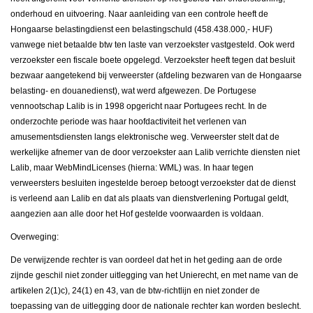
onderhoud en uitvoering. Naar aanleiding van een controle heeft de
Hongaarse belastingdienst een belastingschuld (458.438.000,- HUF)
vanwege niet betaalde btw ten laste van verzoekster vastgesteld. Ook werd
verzoekster een fiscale boete opgelegd. Verzoekster heeft tegen dat besluit
bezwaar aangetekend bij verweerster (afdeling bezwaren van de Hongaarse
belasting- en douanedienst), wat werd afgewezen. De Portugese
vennootschap Lalib is in 1998 opgericht naar Portugees recht. In de
onderzochte periode was haar hoofdactiviteit het verlenen van
amusementsdiensten langs elektronische weg. Verweerster stelt dat de
werkelijke afnemer van de door verzoekster aan Lalib verrichte diensten niet
Lalib, maar WebMindLicenses (hierna: WML) was. In haar tegen
verweersters besluiten ingestelde beroep betoogt verzoekster dat de dienst
is verleend aan Lalib en dat als plaats van dienstverlening Portugal geldt,
aangezien aan alle door het Hof gestelde voorwaarden is voldaan.
Overweging:
De verwijzende rechter is van oordeel dat het in het geding aan de orde
zijnde geschil niet zonder uitlegging van het Unierecht, en met name van de
artikelen 2(1)c), 24(1) en 43, van de btw-richtlijn en niet zonder de
toepassing van de uitlegging door de nationale rechter kan worden beslecht.