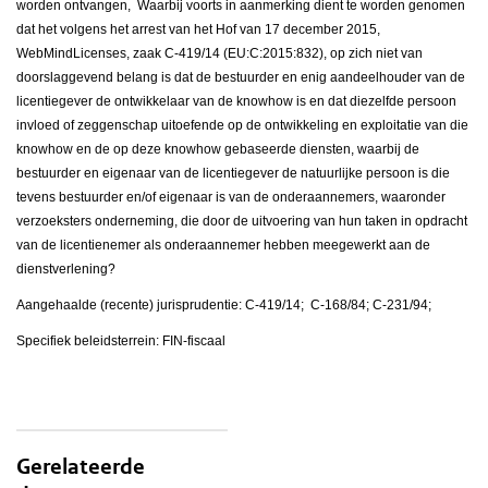
worden ontvangen,
Waarbij voorts in aanmerking dient te worden genomen
dat het volgens het arrest van het Hof van 17 december 2015,
WebMindLicenses, zaak C-419/14 (EU:C:2015:832), op zich niet van
doorslaggevend belang is dat de bestuurder en enig aandeelhouder van de
licentiegever de ontwikkelaar van de knowhow is en dat diezelfde persoon
invloed of zeggenschap uitoefende op de ontwikkeling en exploitatie van die
knowhow en de op deze knowhow gebaseerde diensten, waarbij de
bestuurder en eigenaar van de licentiegever de natuurlijke persoon is die
tevens bestuurder en/of eigenaar is van de onderaannemers, waaronder
verzoeksters onderneming, die door de uitvoering van hun taken in opdracht
van de licentienemer als onderaannemer hebben meegewerkt aan de
dienstverlening?
Aangehaalde (recente) jurisprudentie: C-419/14; C-168/84; C-231/94;
Specifiek beleidsterrein: FIN-fiscaal
Gerelateerde