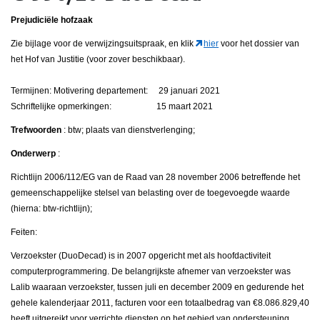
Prejudiciële hofzaak
Zie bijlage voor de verwijzingsuitspraak, en klik
hier
voor het dossier van
het Hof van Justitie (voor zover beschikbaar).
Termijnen: Motivering departement: 29 januari 2021
Schriftelijke opmerkingen: 15 maart 2021
Trefwoorden
: btw; plaats van dienstverlenging;
Onderwerp
:
Richtlijn 2006/112/EG van de Raad van 28 november 2006 betreffende het
gemeenschappelijke stelsel van belasting over de toegevoegde waarde
(hierna: btw-richtlijn);
Feiten:
Verzoekster (DuoDecad) is in 2007 opgericht met als hoofdactiviteit
computerprogrammering. De belangrijkste afnemer van verzoekster was
Lalib waaraan verzoekster, tussen juli en december 2009 en gedurende het
gehele kalenderjaar 2011, facturen voor een totaalbedrag van €8.086.829,40
heeft uitgereikt voor verrichte diensten op het gebied van ondersteuning,