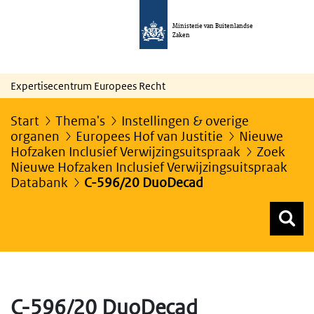
Ministerie van Buitenlandse
Zaken
Expertisecentrum Europees Recht
Start
Thema's
Instellingen & overige
organen
Europees Hof van Justitie
Nieuwe
Hofzaken Inclusief Verwijzingsuitspraak
Zoek
Nieuwe Hofzaken Inclusief Verwijzingsuitspraak
Databank
C-596/20 DuoDecad
Z
Z
Top menu zoeken
C-596/20 DuoDecad