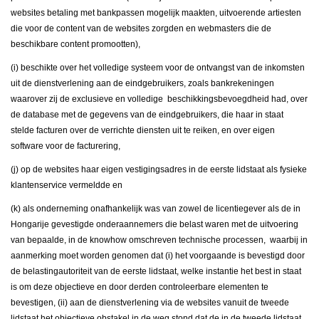
websites betaling met bankpassen mogelijk maakten, uitvoerende artiesten
die voor de content van de websites zorgden en webmasters die de
beschikbare content promootten),
(i) beschikte over het volledige systeem voor de ontvangst van de inkomsten
uit de dienstverlening aan de eindgebruikers, zoals bankrekeningen
waarover zij de exclusieve en volledige beschikkingsbevoegdheid had, over
de database met de gegevens van de eindgebruikers, die haar in staat
stelde facturen over de verrichte diensten uit te reiken, en over eigen
software voor de facturering,
(j) op de websites haar eigen vestigingsadres in de eerste lidstaat als fysieke
klantenservice vermeldde en
(k) als onderneming onafhankelijk was van zowel de licentiegever als de in
Hongarije gevestigde onderaannemers die belast waren met de uitvoering
van bepaalde, in de knowhow omschreven technische processen,
waarbij in
aanmerking moet worden genomen dat (i) het voorgaande is bevestigd door
de belastingautoriteit van de eerste lidstaat, welke instantie het best in staat
is om deze objectieve en door derden controleerbare elementen te
bevestigen, (ii) aan de dienstverlening via de websites vanuit de tweede
lidstaat het objectieve obstakel in de weg stond dat de in de tweede lidstaat