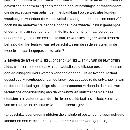
gevestigde onderneming geen toegang had tot betalingsdienstaanbieders
die de acceptatie van betalingen met bankkaart op de websites konden
waarborgen, waardoor de via de websites aangeboden diensten noch vóór,
noch na de onderzochte periode door de in de tweede lidstaat gevestigde
onderneming zijn verleend en (iii) de licentienemer en haar verbonden
ondernemingen met de exploitatie van de websites hogere winst hebben
behaald dan het bedrag van het verschil tussen de in de eerste en in de
tweede lidstaat toegepaste btw-tarief?
2. Moeten de artikelen 2, lid 1, onder c), 24, lid 1, en 43 van de btwrichtlijn
aldus worden uitgelegd dat via een website beschikbaar gestelde diensten
aan de eindgebruikers worden verleend door de − in de tweede lidstaat
gevestigde − licentiegever van de knowhow, zodat deze de ontvanger is van
de door de belastingplichtige als onderaannemer verleende diensten van
technische ondersteuning van de knowhow, en laatstgenoemde deze
diensten niet verleend aan de – in de eerste lidstaat gevestigde verwerver
van de licentie, in de situatie waarin de licentiegever
(a) beschikte over eigen middelen die uitsluitend bestonden uit een gehuurd
kantoor en een computer die door haar bestuurder werd gebruikt,