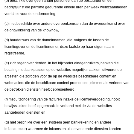
(b) beschikte over geen ander personeel dan de bestuurder en een
bedrijfsjurist die parttime gedurende enkele uren per week werkzaamheden
verrichtte voor de onderneming,
(c) niet beschikte over andere overeenkomsten dan de overeenkomst over
de ontwikkeling van de knowhow,
(d) houder was van de domeinnamen, die, volgens de tussen de
licentiegever en de licentienemer, deze laatste op haar eigen naam
registreerde,
(e) zich tegenover derden, in het bijzonder eindgebruikers, banken die
betaling met bankpassen op de websites mogelijk maakten, uitvoerende
artiesten die zorgden voor de op de websites beschikbare content en
webmasters die de beschikbare content promootten, nimmer als verlener van
de betrokken diensten heeft gepresenteerd,
(f) met uitzondering van de facturen inzake de licentievergoeding, nooit
bewijsstukken heeft opgemaakt in verband met de via de websites
aangeboden diensten en
(g) niet beschikte over een systeem (een bankrekening en andere
infrastructuur) waarmee de inkomsten uit de verleende diensten konden