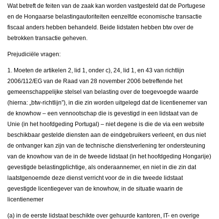
Wat betreft de feiten van de zaak kan worden vastgesteld dat de Portugese
en de Hongaarse belastingautoriteiten eenzelfde economische transactie
fiscaal anders hebben behandeld. Beide lidstaten hebben btw over de
betrokken transactie geheven.
Prejudiciële vragen:
1. Moeten de artikelen 2, lid 1, onder c), 24, lid 1, en 43 van richtlijn
2006/112/EG van de Raad van 28 november 2006 betreffende het
gemeenschappelijke stelsel van belasting over de toegevoegde waarde
(hierna: „btw-richtlijn”), in die zin worden uitgelegd dat de licentienemer van
de knowhow – een vennootschap die is gevestigd in een lidstaat van de
Unie (in het hoofdgeding Portugal) – niet degene is die de via een website
beschikbaar gestelde diensten aan de eindgebruikers verleent, en dus niet
de ontvanger kan zijn van de technische dienstverlening ter ondersteuning
van de knowhow van de in de tweede lidstaat (in het hoofdgeding Hongarije)
gevestigde belastingplichtige, als onderaannemer, en niet in die zin dat
laatstgenoemde deze dienst verricht voor de in die tweede lidstaat
gevestigde licentiegever van de knowhow, in de situatie waarin de
licentienemer
(a) in de eerste lidstaat beschikte over gehuurde kantoren, IT- en overige