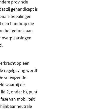
ndere provincie
at zij gehandicapt is
ionale bepalingen
t een handicap die
an het gebrek aan
r overplaatsingen
d.
eerkracht op een
ale regelgeving wordt
De verwijzende
eld waarbij de
lid 2, onder b), punt
 fase van mobiliteit
chijnbaar neutrale