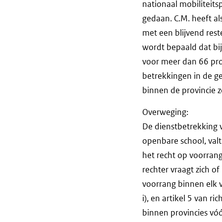
nationaal mobiliteit
gedaan. C.M. heeft al
met een blijvend res
wordt bepaald dat bi
voor meer dan 66 pro
betrekkingen in de g
binnen de provincie ze
Overweging:
De dienstbetrekking 
openbare school, valt
het recht op voorrang
rechter vraagt zich of
voorrang binnen elk v
i), en artikel 5 van r
binnen provincies vóór