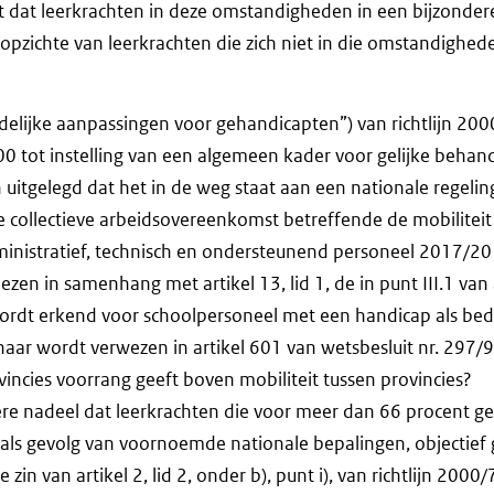
gt dat leerkrachten in deze omstandigheden in een bijzondere
opzichte van leerkrachten die zich niet in die omstandighed
edelijke aanpassingen voor gehandicapten”) van richtlijn 2
 tot instelling van een algemeen kader voor gelijke behand
uitgelegd dat het in de weg staat aan een nationale regeling
e collectieve arbeidsovereenkomst betreffende de mobilitei
nistratief, technisch en ondersteunend personeel 2017/20
elezen in samenhang met artikel 13, lid 1, de in punt III.1 van a
rdt erkend voor schoolpersoneel met een handicap als bedo
aar wordt verwezen in artikel 601 van wetsbesluit nr. 297/9
vincies voorrang geeft boven mobiliteit tussen provincies?
re nadeel dat leerkrachten die voor meer dan 66 procent ge
ls gevolg van voornoemde nationale bepalingen, objectief 
e zin van artikel 2, lid 2, onder b), punt i), van richtlijn 20