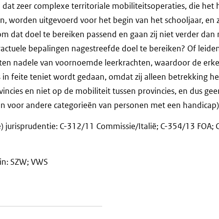
t zeer complexe territoriale mobiliteitsoperaties, die het 
, worden uitgevoerd voor het begin van het schooljaar, en 
dat doel te bereiken passend en gaan zij niet verder dan 
tractuele bepalingen nagestreefde doel te bereiken? Of leid
ie ten nadele van voornoemde leerkrachten, waardoor de erk
 in feite teniet wordt gedaan, omdat zij alleen betrekking 
vincies en niet op de mobiliteit tussen provincies, en dus ge
en voor andere categorieën van personen met een handicap
) jurisprudentie: C-312/11 Commissie/Italië; C-354/13 FOA;
ein: SZW; VWS