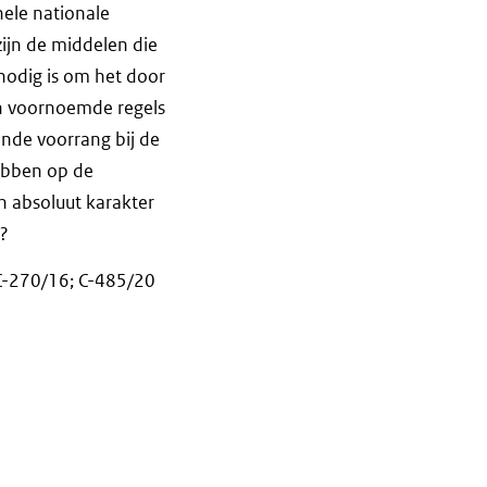
hele nationale
zijn de middelen die
nodig is om het door
en voornoemde regels
ende voorrang bij de
hebben op de
en absoluut karakter
)?
 C-270/16; C-485/20