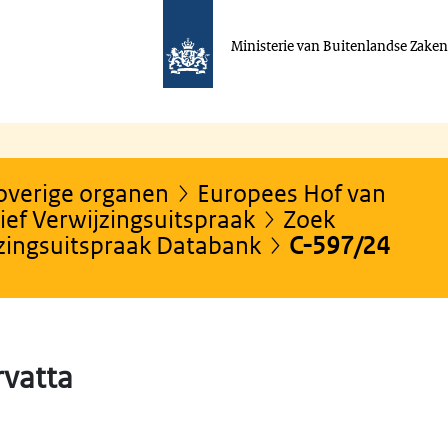
Ministerie van Buitenlandse Zake
 overige organen
Europees Hof van
ef Verwijzingsuitspraak
Zoek
jzingsuitspraak Databank
C-597/24
rvatta