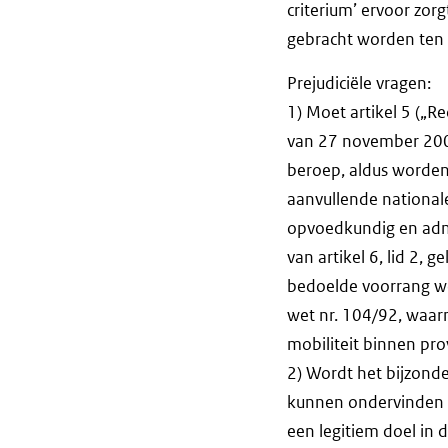
criterium’ ervoor zor
gebracht worden ten 
Prejudiciële vragen:
1) Moet artikel 5 („R
van 27 november 2000
beroep, aldus worden 
aanvullende national
opvoedkundig en admi
van artikel 6, lid 2, g
bedoelde voorrang wo
wet nr. 104/92, waarn
mobiliteit binnen pro
2) Wordt het bijzonde
kunnen ondervinden a
een legitiem doel in d