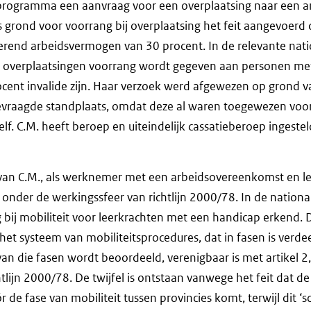
sprogramma een aanvraag voor een overplaatsing naar een a
s grond voor voorrang bij overplaatsing het feit aangevoerd d
terend arbeidsvermogen van 30 procent. In de relevante nat
j overplaatsingen voorrang wordt gegeven aan personen me
cent invalide zijn. Haar verzoek werd afgewezen op grond v
evraagde standplaats, omdat deze al waren toegewezen voo
lf. C.M. heeft beroep en uiteindelijk cassatieberoep ingestel
van C.M., als werknemer met een arbeidsovereenkomst en l
 onder de werkingssfeer van richtlijn 2000/78. In de nation
 bij mobiliteit voor leerkrachten met een handicap erkend. 
 het systeem van mobiliteitsprocedures, dat in fasen is verde
an die fasen wordt beoordeeld, verenigbaar is met artikel 2, 
ichtlijn 2000/78. De twijfel is ontstaan vanwege het feit dat de
 de fase van mobiliteit tussen provincies komt, terwijl dit ‘s