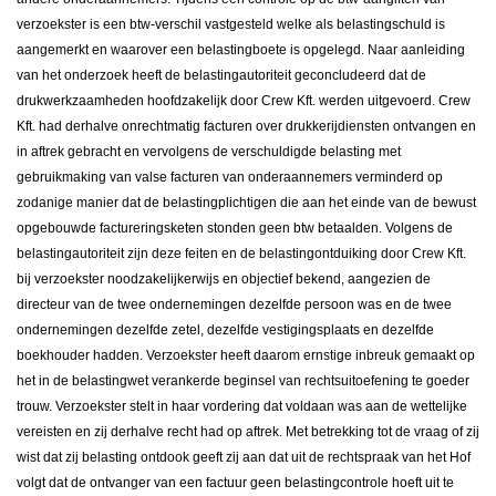
verzoekster is een btw-verschil vastgesteld welke als belastingschuld is
aangemerkt en waarover een belastingboete is opgelegd. Naar aanleiding
van het onderzoek heeft de belastingautoriteit geconcludeerd dat de
drukwerkzaamheden hoofdzakelijk door Crew Kft. werden uitgevoerd. Crew
Kft. had derhalve onrechtmatig facturen over drukkerijdiensten ontvangen en
in aftrek gebracht en vervolgens de verschuldigde belasting met
gebruikmaking van valse facturen van onderaannemers verminderd op
zodanige manier dat de belastingplichtigen die aan het einde van de bewust
opgebouwde factureringsketen stonden geen btw betaalden. Volgens de
belastingautoriteit zijn deze feiten en de belastingontduiking door Crew Kft.
bij verzoekster noodzakelijkerwijs en objectief bekend, aangezien de
directeur van de twee ondernemingen dezelfde persoon was en de twee
ondernemingen dezelfde zetel, dezelfde vestigingsplaats en dezelfde
boekhouder hadden. Verzoekster heeft daarom ernstige inbreuk gemaakt op
het in de belastingwet verankerde beginsel van rechtsuitoefening te goeder
trouw. Verzoekster stelt in haar vordering dat voldaan was aan de wettelijke
vereisten en zij derhalve recht had op aftrek. Met betrekking tot de vraag of zij
wist dat zij belasting ontdook geeft zij aan dat uit de rechtspraak van het Hof
volgt dat de ontvanger van een factuur geen belastingcontrole hoeft uit te