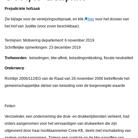
Prejudiciële hofzaak
Zie bijlage voor de verwijzingsuitspraak, en klik
hier
voor het dossier van
het Hof van Justitie (voor zover beschikbaar).
Termijnen: Motivering departement: 6 november 2019
Schriftelijke opmerkingen: 23 december 2019
Trefwoorden
: belastingen, btw-aftrek, belastingontduiking, fiscale neutraliteit
Onderwerp
:
Richtlijn 2006/112/EG van de Raad van 28 november 2006 betreffende het
gemeenschappelijke stelsel van belasting over de toegevoegde waarde
Feiten:
Verzoekster, een onderneming die druk- en drukkerijdiensten verleent, had
orders aangenomen voor het vervaardigen van drukwerken die zijn
uitgevoerd door haar hoofdaannemer Crew Kft., deels met inschakeling van
andere onderaannemers. Tijdens een controle op de btw-aangiften van