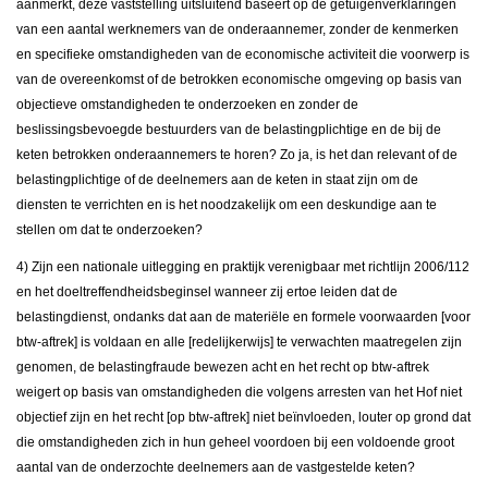
aanmerkt, deze vaststelling uitsluitend baseert op de getuigenverklaringen
van een aantal werknemers van de onderaannemer, zonder de kenmerken
en specifieke omstandigheden van de economische activiteit die voorwerp is
van de overeenkomst of de betrokken economische omgeving op basis van
objectieve omstandigheden te onderzoeken en zonder de
beslissingsbevoegde bestuurders van de belastingplichtige en de bij de
keten betrokken onderaannemers te horen? Zo ja, is het dan relevant of de
belastingplichtige of de deelnemers aan de keten in staat zijn om de
diensten te verrichten en is het noodzakelijk om een deskundige aan te
stellen om dat te onderzoeken?
4) Zijn een nationale uitlegging en praktijk verenigbaar met richtlijn 2006/112
en het doeltreffendheidsbeginsel wanneer zij ertoe leiden dat de
belastingdienst, ondanks dat aan de materiële en formele voorwaarden [voor
btw-aftrek] is voldaan en alle [redelijkerwijs] te verwachten maatregelen zijn
genomen, de belastingfraude bewezen acht en het recht op btw-aftrek
weigert op basis van omstandigheden die volgens arresten van het Hof niet
objectief zijn en het recht [op btw-aftrek] niet beïnvloeden, louter op grond dat
die omstandigheden zich in hun geheel voordoen bij een voldoende groot
aantal van de onderzochte deelnemers aan de vastgestelde keten?