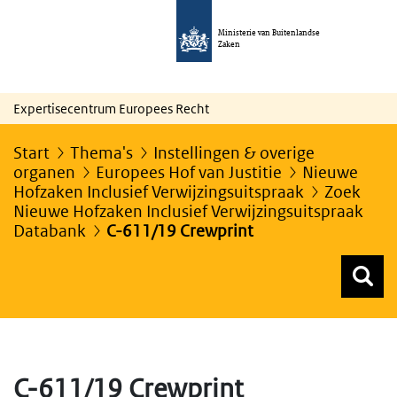
Ministerie van Buitenlandse
Zaken
Expertisecentrum Europees Recht
Start
Thema's
Instellingen & overige
organen
Europees Hof van Justitie
Nieuwe
Hofzaken Inclusief Verwijzingsuitspraak
Zoek
Nieuwe Hofzaken Inclusief Verwijzingsuitspraak
Databank
C-611/19 Crewprint
Z
Z
Top menu zoeken
C-611/19 Crewprint