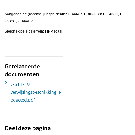
Aangehaalde (recente) jurisprudentie: C-446/15 C-80/11 en C-142/11, C-
283/81; C-444/12
Specifiek beleidsterrein: FIN-fiscaal
Gerelateerde
documenten
C-611-19
verwijzingsbeschikking_R
edacted.pdf
Deel deze pagina