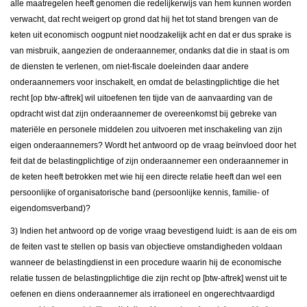
alle maatregelen heeft genomen die redelijkerwijs van hem kunnen worden
verwacht, dat recht weigert op grond dat hij het tot stand brengen van de
keten uit economisch oogpunt niet noodzakelijk acht en dat er dus sprake is
van misbruik, aangezien de onderaannemer, ondanks dat die in staat is om
de diensten te verlenen, om niet-fiscale doeleinden daar andere
onderaannemers voor inschakelt, en omdat de belastingplichtige die het
recht [op btw-aftrek] wil uitoefenen ten tijde van de aanvaarding van de
opdracht wist dat zijn onderaannemer de overeenkomst bij gebreke van
materiële en personele middelen zou uitvoeren met inschakeling van zijn
eigen onderaannemers? Wordt het antwoord op de vraag beïnvloed door het
feit dat de belastingplichtige of zijn onderaannemer een onderaannemer in
de keten heeft betrokken met wie hij een directe relatie heeft dan wel een
persoonlijke of organisatorische band (persoonlijke kennis, familie- of
eigendomsverband)?
3) Indien het antwoord op de vorige vraag bevestigend luidt: is aan de eis om
de feiten vast te stellen op basis van objectieve omstandigheden voldaan
wanneer de belastingdienst in een procedure waarin hij de economische
relatie tussen de belastingplichtige die zijn recht op [btw-aftrek] wenst uit te
oefenen en diens onderaannemer als irrationeel en ongerechtvaardigd