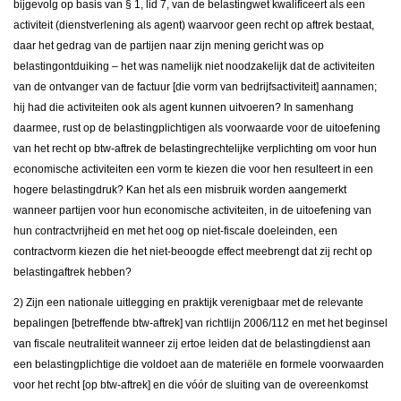
bijgevolg op basis van § 1, lid 7, van de belastingwet kwalificeert als een
activiteit (dienstverlening als agent) waarvoor geen recht op aftrek bestaat,
daar het gedrag van de partijen naar zijn mening gericht was op
belastingontduiking – het was namelijk niet noodzakelijk dat de activiteiten
van de ontvanger van de factuur [die vorm van bedrijfsactiviteit] aannamen;
hij had die activiteiten ook als agent kunnen uitvoeren? In samenhang
daarmee, rust op de belastingplichtigen als voorwaarde voor de uitoefening
van het recht op btw-aftrek de belastingrechtelijke verplichting om voor hun
economische activiteiten een vorm te kiezen die voor hen resulteert in een
hogere belastingdruk? Kan het als een misbruik worden aangemerkt
wanneer partijen voor hun economische activiteiten, in de uitoefening van
hun contractvrijheid en met het oog op niet-fiscale doeleinden, een
contractvorm kiezen die het niet-beoogde effect meebrengt dat zij recht op
belastingaftrek hebben?
2) Zijn een nationale uitlegging en praktijk verenigbaar met de relevante
bepalingen [betreffende btw-aftrek] van richtlijn 2006/112 en met het beginsel
van fiscale neutraliteit wanneer zij ertoe leiden dat de belastingdienst aan
een belastingplichtige die voldoet aan de materiële en formele voorwaarden
voor het recht [op btw-aftrek] en die vóór de sluiting van de overeenkomst