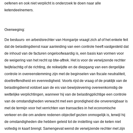
oefenen en ook niet verplicht is onderzoek te doen naar alle
ketendeelnemers.
Overweging:
De bestuurs- en arbeidsrechter van Hongarije vraagt zich af of het enkele feit
dat de belastingdienst naar aanleiding van een controle heeft vastgesteld dat
de inhoud van de facturen ongeloofwaardig is, een basis kan vormen voor
de weigering van het recht op btw-aftrek. Het is voor de verwijzende rechter
twijfelachtig of de richting, de reikwijdte en de diepgang van een dergelijke
controle in overeenstemming zijn met de beginselen van fiscale neutraliteit,
doeltreffendheid en evenredigheid. Voorts rijst de vraag of de praktijk van de
belastingdienst voldoet aan de eis van bewijslevering overeenkomstig de
wettelijke verplichtingen, wanneer hij van de belastingplichtige een controle
van de omstandigheden verwacht met een grondigheid die onverenigbaar is
met de termijn voor het verrichten van transacties in het economische
verkeer en die om andere redenen objectief gezien onmogelijk is, terwijl hij
de omstandigheden die hebben geleid tot de instelling van de keten niet
volledig in kaart brengt. Samengevat wenst de verwijzende rechter met zijn