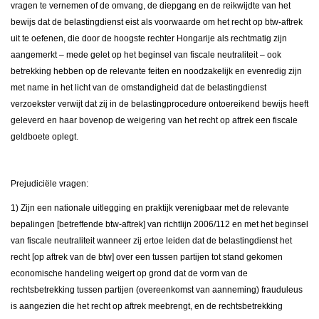
vragen te vernemen of de omvang, de diepgang en de reikwijdte van het
bewijs dat de belastingdienst eist als voorwaarde om het recht op btw-aftrek
uit te oefenen, die door de hoogste rechter Hongarije als rechtmatig zijn
aangemerkt – mede gelet op het beginsel van fiscale neutraliteit – ook
betrekking hebben op de relevante feiten en noodzakelijk en evenredig zijn
met name in het licht van de omstandigheid dat de belastingdienst
verzoekster verwijt dat zij in de belastingprocedure ontoereikend bewijs heeft
geleverd en haar bovenop de weigering van het recht op aftrek een fiscale
geldboete oplegt.
Prejudiciële vragen:
1) Zijn een nationale uitlegging en praktijk verenigbaar met de relevante
bepalingen [betreffende btw-aftrek] van richtlijn 2006/112 en met het beginsel
van fiscale neutraliteit wanneer zij ertoe leiden dat de belastingdienst het
recht [op aftrek van de btw] over een tussen partijen tot stand gekomen
economische handeling weigert op grond dat de vorm van de
rechtsbetrekking tussen partijen (overeenkomst van aanneming) frauduleus
is aangezien die het recht op aftrek meebrengt, en de rechtsbetrekking