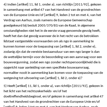
4) Indien [artikel] 11, lid 1, onder a), van richtlijn [2011/92], gelezen
in samenhang met artikel 47 van het Handvest van de grondrechten
van de Europese Unie en/of [artikel] 9, leden 2 tot en met 4, van het
Verdrag van Aarhus, zoals namens de Europese Gemeenschap
goedgekeurd bij besluit 2005/370/EG van de Raad, in algemene
omstandigheden niet het in de eerste vraag genoemde gevolg heeft,
heeft het dan dat gevolg wanneer de in het recht van de betrokken
lidstaat vastgestelde voorwaarden om als ngo in aanmerking te
kunnen komen voor de toepassing van [artikel] 1, lid 2, onder e),
zodanig zijn dat de vereiste bestaansduur van een ngo langer is dan
de wettelijke termijn voor de beoordeling van een aanvraag voor een
bouwvergunning, zodat een ngo zonder rechtspersoonlijkheid die is
opgericht naar aanleiding van een specifieke bouwaanvraag,
normaliter nooit in aanmerking kan komen voor de toepassing van de
wetgeving tot uitvoering van [artikel] 1, lid 2, onder e)?
5) Heeft [artikel] 11, lid 1, onder a), van richtlijn [2011/92], gelezen in
het licht van het rechtszekerheids- en/of het
doeltreffendheidsbeginsel, en/of gelezen in samenhang met artikel 47
van het Handvest van de grondrechten van de Europese Unie en/of