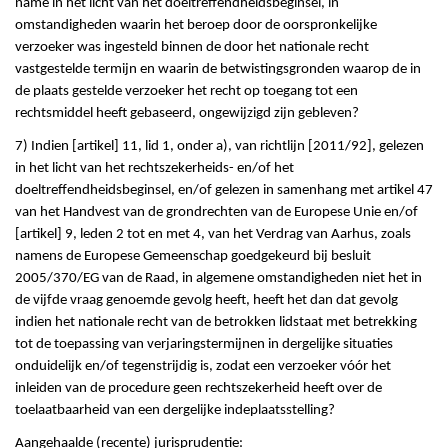
name in het licht van het doeltreffendheidsbeginsel, in
omstandigheden waarin het beroep door de oorspronkelijke
verzoeker was ingesteld binnen de door het nationale recht
vastgestelde termijn en waarin de betwistingsgronden waarop de in
de plaats gestelde verzoeker het recht op toegang tot een
rechtsmiddel heeft gebaseerd, ongewijzigd zijn gebleven?
7) Indien [artikel] 11, lid 1, onder a), van richtlijn [2011/92], gelezen
in het licht van het rechtszekerheids- en/of het
doeltreffendheidsbeginsel, en/of gelezen in samenhang met artikel 47
van het Handvest van de grondrechten van de Europese Unie en/of
[artikel] 9, leden 2 tot en met 4, van het Verdrag van Aarhus, zoals
namens de Europese Gemeenschap goedgekeurd bij besluit
2005/370/EG van de Raad, in algemene omstandigheden niet het in
de vijfde vraag genoemde gevolg heeft, heeft het dan dat gevolg
indien het nationale recht van de betrokken lidstaat met betrekking
tot de toepassing van verjaringstermijnen in dergelijke situaties
onduidelijk en/of tegenstrijdig is, zodat een verzoeker vóór het
inleiden van de procedure geen rechtszekerheid heeft over de
toelaatbaarheid van een dergelijke indeplaatsstelling?
Aangehaalde (recente) jurisprudentie: