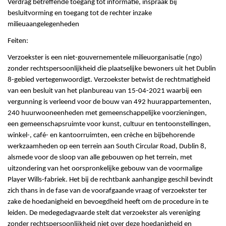
Verdrag betreffende toegang tot informatie, inspraak bij
besluitvorming en toegang tot de rechter inzake
milieuaangelegenheden
Feiten:
Verzoekster is een niet-gouvernementele milieuorganisatie (ngo)
zonder rechtspersoonlijkheid die plaatselijke bewoners uit het Dublin
8-gebied vertegenwoordigt. Verzoekster betwist de rechtmatigheid
van een besluit van het planbureau van 15-04-2021 waarbij een
vergunning is verleend voor de bouw van 492 huurappartementen,
240 huurwooneenheden met gemeenschappelijke voorzieningen,
een gemeenschapsruimte voor kunst, cultuur en tentoonstellingen,
winkel-, café- en kantoorruimten, een crèche en bijbehorende
werkzaamheden op een terrein aan South Circular Road, Dublin 8,
alsmede voor de sloop van alle gebouwen op het terrein, met
uitzondering van het oorspronkelijke gebouw van de voormalige
Player Wills-fabriek. Het bij de rechtbank aanhangige geschil bevindt
zich thans in de fase van de voorafgaande vraag of verzoekster ter
zake de hoedanigheid en bevoegdheid heeft om de procedure in te
leiden. De medegedagvaarde stelt dat verzoekster als vereniging
zonder rechtspersoonlijkheid niet over deze hoedanigheid en