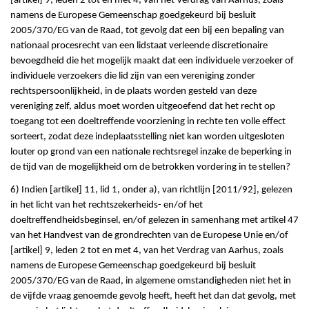
[artikel] 9, leden 2 tot en met 4, van het Verdrag van Aarhus, zoals
namens de Europese Gemeenschap goedgekeurd bij besluit
2005/370/EG van de Raad, tot gevolg dat een bij een bepaling van
nationaal procesrecht van een lidstaat verleende discretionaire
bevoegdheid die het mogelijk maakt dat een individuele verzoeker of
individuele verzoekers die lid zijn van een vereniging zonder
rechtspersoonlijkheid, in de plaats worden gesteld van deze
vereniging zelf, aldus moet worden uitgeoefend dat het recht op
toegang tot een doeltreffende voorziening in rechte ten volle effect
sorteert, zodat deze indeplaatsstelling niet kan worden uitgesloten
louter op grond van een nationale rechtsregel inzake de beperking in
de tijd van de mogelijkheid om de betrokken vordering in te stellen?
6) Indien [artikel] 11, lid 1, onder a), van richtlijn [2011/92], gelezen
in het licht van het rechtszekerheids- en/of het
doeltreffendheidsbeginsel, en/of gelezen in samenhang met artikel 47
van het Handvest van de grondrechten van de Europese Unie en/of
[artikel] 9, leden 2 tot en met 4, van het Verdrag van Aarhus, zoals
namens de Europese Gemeenschap goedgekeurd bij besluit
2005/370/EG van de Raad, in algemene omstandigheden niet het in
de vijfde vraag genoemde gevolg heeft, heeft het dan dat gevolg, met