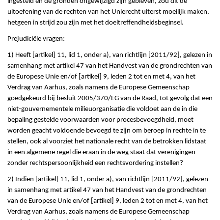
ingesteld en de gronden ongewijzigd zijn gebleven, zou dit de
uitoefening van de rechten van het Unierecht uiterst moeilijk maken,
hetgeen in strijd zou zijn met het doeltreffendheidsbeginsel.
Prejudiciële vragen:
1) Heeft [artikel] 11, lid 1, onder a), van richtlijn [2011/92], gelezen in
samenhang met artikel 47 van het Handvest van de grondrechten van
de Europese Unie en/of [artikel] 9, leden 2 tot en met 4, van het
Verdrag van Aarhus, zoals namens de Europese Gemeenschap
goedgekeurd bij besluit 2005/370/EG van de Raad, tot gevolg dat een
niet-gouvernementele milieuorganisatie die voldoet aan de in die
bepaling gestelde voorwaarden voor procesbevoegdheid, moet
worden geacht voldoende bevoegd te zijn om beroep in rechte in te
stellen, ook al voorziet het nationale recht van de betrokken lidstaat
in een algemene regel die eraan in de weg staat dat verenigingen
zonder rechtspersoonlijkheid een rechtsvordering instellen?
2) Indien [artikel] 11, lid 1, onder a), van richtlijn [2011/92], gelezen
in samenhang met artikel 47 van het Handvest van de grondrechten
van de Europese Unie en/of [artikel] 9, leden 2 tot en met 4, van het
Verdrag van Aarhus, zoals namens de Europese Gemeenschap