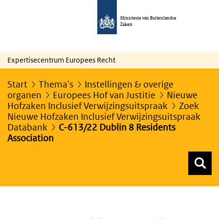
Ministerie van Buitenlandse
Zaken
Expertisecentrum Europees Recht
Start
Thema's
Instellingen & overige
organen
Europees Hof van Justitie
Nieuwe
Hofzaken Inclusief Verwijzingsuitspraak
Zoek
Nieuwe Hofzaken Inclusief Verwijzingsuitspraak
Databank
C-613/22 Dublin 8 Residents
Association
Z
Z
Top menu zoeken