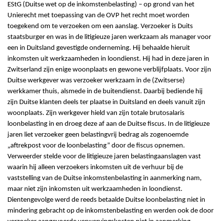
EStG (Duitse wet op de inkomstenbelasting) – op grond van het
Unierecht met toepassing van de OVP het recht moet worden
toegekend om te verzoeken om een aanslag. Verzoeker is Duits
staatsburger en was in de litigieuze jaren werkzaam als manager voor
een in Duitsland gevestigde onderneming. Hij behaalde hieruit
inkomsten uit werkzaamheden in loondienst. Hij had in deze jaren in
Zwitserland zijn enige woonplaats en gewone verblijfplaats. Voor zijn
Duitse werkgever was verzoeker werkzaam in de (Zwitserse)
werkkamer thuis, alsmede in de buitendienst. Daarbij bediende hij
zijn Duitse klanten deels ter plaatse in Duitsland en deels vanuit zijn
woonplaats. Zijn werkgever hield van zijn totale brutosalaris
loonbelasting in en droeg deze af aan de Duitse fiscus. In de litigieuze
jaren liet verzoeker geen belastingvrij bedrag als zogenoemde
„aftrekpost voor de loonbelasting” door de fiscus opnemen.
Verweerder stelde voor de litigieuze jaren belastingaanslagen vast
waarin hij alleen verzoekers inkomsten uit de verhuur bij de
vaststelling van de Duitse inkomstenbelasting in aanmerking nam,
maar niet zijn inkomsten uit werkzaamheden in loondienst.
Dientengevolge werd de reeds betaalde Duitse loonbelasting niet in
mindering gebracht op de inkomstenbelasting en werden ook de door