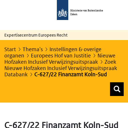
Ministerie van Buitenlandse
Zaken
Expertisecentrum Europees Recht
Start
Thema's
Instellingen & overige
organen
Europees Hof van Justitie
Nieuwe
Hofzaken Inclusief Verwijzingsuitspraak
Zoek
Nieuwe Hofzaken Inclusief Verwijzingsuitspraak
Databank
C-627/22 Finanzamt Koln-Sud
Z
Z
Top menu zoeken
C-627/22 Finanzamt Koln-Sud