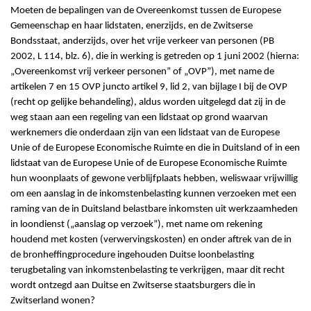
Moeten de bepalingen van de Overeenkomst tussen de Europese
Gemeenschap en haar lidstaten, enerzĳds, en de Zwitserse
Bondsstaat, anderzĳds, over het vrĳe verkeer van personen (PB
2002, L 114, blz. 6), die in werking is getreden op 1 juni 2002 (hierna:
„Overeenkomst vrij verkeer personen” of „OVP”), met name de
artikelen 7 en 15 OVP juncto artikel 9, lid 2, van bijlage I bij de OVP
(recht op gelijke behandeling), aldus worden uitgelegd dat zij in de
weg staan aan een regeling van een lidstaat op grond waarvan
werknemers die onderdaan zijn van een lidstaat van de Europese
Unie of de Europese Economische Ruimte en die in Duitsland of in een
lidstaat van de Europese Unie of de Europese Economische Ruimte
hun woonplaats of gewone verblijfplaats hebben, weliswaar vrijwillig
om een aanslag in de inkomstenbelasting kunnen verzoeken met een
raming van de in Duitsland belastbare inkomsten uit werkzaamheden
in loondienst („aanslag op verzoek”), met name om rekening
houdend met kosten (verwervingskosten) en onder aftrek van de in
de bronheffingprocedure ingehouden Duitse loonbelasting
terugbetaling van inkomstenbelasting te verkrijgen, maar dit recht
wordt ontzegd aan Duitse en Zwitserse staatsburgers die in
Zwitserland wonen?