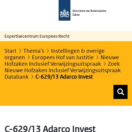
Ministerie van Buitenlandse
Zaken
Expertisecentrum Europees Recht
Start
Thema's
Instellingen & overige
organen
Europees Hof van Justitie
Nieuwe
Hofzaken Inclusief Verwijzingsuitspraak
Zoek
Nieuwe Hofzaken Inclusief Verwijzingsuitspraak
Databank
C-629/13 Adarco Invest
Z
Z
Top menu zoeken
C-629/13 Adarco Invest