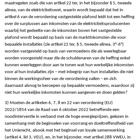
maatregelen zoals die van artikel 22 ter, in het bijzonder § 5, tweede
alinea, van de elektriciteitswet, waarin wordt bepaald dat het in
artikel 6 van de verordening vastgestelde plafond leidt tot een heffing
over de surplussen aan inkomsten van de elektriciteitsproducenten
waarbij het gedeelte van de inkomsten boven het vastgestelde
plafond wordt bepaald op basis van de marktinkomsten die voor
bepaalde installaties (zie artikel 22 ter, § 5, tweede alinea, 3°-6°)
worden vastgesteld op basis van vermoedens die als weerlegbaar
worden voorgesteld maar die de schuldenaren van de heffing enkel
kunnen weerleggen door aan te tonen wat hun werkelijke inkomsten
voor al hun installaties zijn – met inbegrip van hun installaties die niet
binnen de werkingssfeer van de verordening vallen – en zich
daarnaast alsnog te beroepen op bepaalde vermoedens, waardoor zij
niet hun werkelijke inkomsten kunnen aangeven en doen gelden?
3) Moeten de artikelen 6, 7, 8 en 22 van verordening (EU)
2022/1854 van de Raad van 6 oktober 2022 betreffende een
noodinterventie in verband met de hoge energieprijzen, gelezen in
samenhang met de beginselen van voorrang en doeltreffendheid van
het Unierecht, alsook met het beginsel van loyale samenwerking
(artikel 4, lid 3, VEU), en, in het bijzonder, met artikel 288 VWEU, in