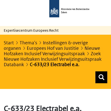
Ministerie van Buitenlandse
Zaken
Expertisecentrum Europees Recht
Start
Thema's
Instellingen & overige
organen
Europees Hof van Justitie
Nieuwe
Hofzaken Inclusief Verwijzingsuitspraak
Zoek
Nieuwe Hofzaken Inclusief Verwijzingsuitspraak
Databank
C-633/23 Electrabel e.a.
Z
Z
Top menu zoeken
C-633/23 Electrabel e.a.