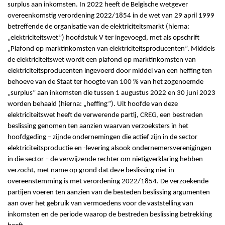
surplus aan inkomsten. In 2022 heeft de Belgische wetgever
overeenkomstig verordening 2022/1854 in de wet van 29 april 1999
betreffende de organisatie van de elektriciteitsmarkt (hierna:
„elektriciteitswet”) hoofdstuk V ter ingevoegd, met als opschrift
„Plafond op marktinkomsten van elektriciteitsproducenten”. Middels
de elektriciteitswet wordt een plafond op marktinkomsten van
elektriciteitsproducenten ingevoerd door middel van een heffing ten
behoeve van de Staat ter hoogte van 100 % van het zogenoemde
„surplus” aan inkomsten die tussen 1 augustus 2022 en 30 juni 2023
worden behaald (hierna: „heffing”). Uit hoofde van deze
elektriciteitswet heeft de verwerende partij, CREG, een bestreden
beslissing genomen ten aanzien waarvan verzoeksters in het
hoofdgeding – zijnde ondernemingen die actief zijn in de sector
elektriciteitsproductie en -levering alsook ondernemersverenigingen
in die sector – de verwijzende rechter om nietigverklaring hebben
verzocht, met name op grond dat deze beslissing niet in
overeenstemming is met verordening 2022/1854. De verzoekende
partijen voeren ten aanzien van de besteden beslissing argumenten
aan over het gebruik van vermoedens voor de vaststelling van
inkomsten en de periode waarop de bestreden beslissing betrekking