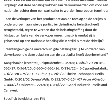
uitgelegd dat deze bepaling voldoet aan de voorwaarden om voor een
nationale rechter door een particulier te worden ingeroepen teneinde:
- aan de verkoper van het product dat aan de toeslag op de accijns is
onderworpen, aan wie de particulier de indirecte belasting heeft
terugbetaald, tegen te werpen dat de belastingheffing door de
lidstaat ten laste van de verkoper onrechtmatig is omdat zij is
gebaseerd op een nationale bepaling die in strijd is met de richtlijn?
- dientengevolge de onverschuldigde betaling terug te vorderen van
de verkoper die deze belasting aan de particulier heeft doorberekend?
Aangehaalde (recente) jurisprudentie: C-35/05; C-380/17 K en B; C-
562/17; C-564/15; C-660–C-661/16; C-336/22 - f6 Cigarettenfabrik;
C-6/90 en C-9/90; C-573/17 -; C-261/20 Thelen Technopark Berlin
GmbH; C-201/02 Delena Wells; C-152/07–C-154/07 Arcor AG & Co;
C-443/98 Unilever; C-224/01; C-316/22 - Gabel Industria Tessile and
Canavesi.
Specifiek beleidsterrein: FIN