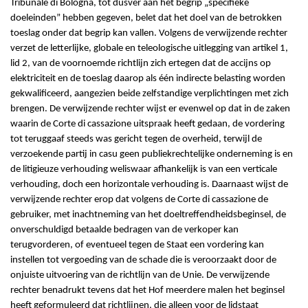
Tribunale di Bologna, tot dusver aan het begrip „specifieke
doeleinden” hebben gegeven, belet dat het doel van de betrokken
toeslag onder dat begrip kan vallen. Volgens de verwijzende rechter
verzet de letterlijke, globale en teleologische uitlegging van artikel 1,
lid 2, van de voornoemde richtlijn zich ertegen dat de accijns op
elektriciteit en de toeslag daarop als één indirecte belasting worden
gekwalificeerd, aangezien beide zelfstandige verplichtingen met zich
brengen. De verwijzende rechter wijst er evenwel op dat in de zaken
waarin de Corte di cassazione uitspraak heeft gedaan, de vordering
tot teruggaaf steeds was gericht tegen de overheid, terwijl de
verzoekende partij in casu geen publiekrechtelijke onderneming is en
de litigieuze verhouding weliswaar afhankelijk is van een verticale
verhouding, doch een horizontale verhouding is. Daarnaast wijst de
verwijzende rechter erop dat volgens de Corte di cassazione de
gebruiker, met inachtneming van het doeltreffendheidsbeginsel, de
onverschuldigd betaalde bedragen van de verkoper kan
terugvorderen, of eventueel tegen de Staat een vordering kan
instellen tot vergoeding van de schade die is veroorzaakt door de
onjuiste uitvoering van de richtlijn van de Unie. De verwijzende
rechter benadrukt tevens dat het Hof meerdere malen het beginsel
heeft geformuleerd dat richtlijnen, die alleen voor de lidstaat