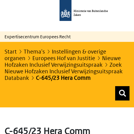
Ministerie van Buitenlandse
Zaken
Expertisecentrum Europees Recht
Start
Thema's
Instellingen & overige
organen
Europees Hof van Justitie
Nieuwe
Hofzaken Inclusief Verwijzingsuitspraak
Zoek
Nieuwe Hofzaken Inclusief Verwijzingsuitspraak
Databank
C-645/23 Hera Comm
Z
Z
Top menu zoeken
C-645/23 Hera Comm