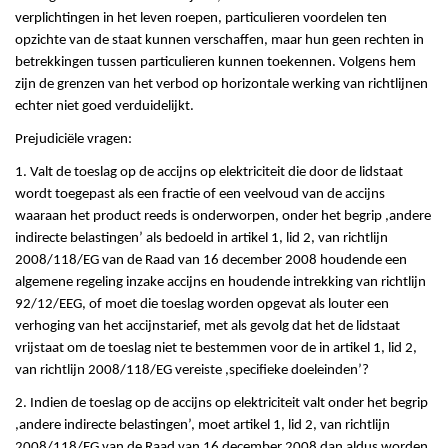
verplichtingen in het leven roepen, particulieren voordelen ten
opzichte van de staat kunnen verschaffen, maar hun geen rechten in
betrekkingen tussen particulieren kunnen toekennen. Volgens hem
zijn de grenzen van het verbod op horizontale werking van richtlijnen
echter niet goed verduidelijkt.
Prejudiciële vragen:
1. Valt de toeslag op de accijns op elektriciteit die door de lidstaat
wordt toegepast als een fractie of een veelvoud van de accijns
waaraan het product reeds is onderworpen, onder het begrip ,andere
indirecte belastingen’ als bedoeld in artikel 1, lid 2, van richtlijn
2008/118/EG van de Raad van 16 december 2008 houdende een
algemene regeling inzake accijns en houdende intrekking van richtlijn
92/12/EEG, of moet die toeslag worden opgevat als louter een
verhoging van het accijnstarief, met als gevolg dat het de lidstaat
vrijstaat om de toeslag niet te bestemmen voor de in artikel 1, lid 2,
van richtlijn 2008/118/EG vereiste ,specifieke doeleinden’?
2. Indien de toeslag op de accijns op elektriciteit valt onder het begrip
,andere indirecte belastingen’, moet artikel 1, lid 2, van richtlijn
2008/118/EG van de Raad van 16 december 2008 dan aldus worden