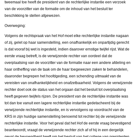
tweemaal toe heeft de president van de rechterlijke instantie een verzoek
van de voorzitter van de formatie om de inhoud van het besluit ter
beschikking te stellen afgewezen.
Overweging:
Volgens de rechtspraak van het Hof moet elke rechterlijke instantie nagaan
of zij, gelet op haar samenstelling, een onafhankelijk en onpartijdig gerecht
is dat vooraf bij wet is ingesteld, indien daarover ernstige twijfel rijst. Wat de
eerste vraag betreft, is de verwijzende rechter van oordeel dat de
overplaatsing van de voorzitter van de formatie naar een andere afdeling en
haar ontheffing van de taak om de haar toegewezen zaken te behandelen,
daaronder begrepen het hoofdgeding, een schending uitmaakt van de
vereisten van onafhankelijkheid en onafzetbaarheid. Volgens de verwijzende
rechter doet ook de status van het orgaan dat het besluit tot overplaatsing
heeft gegeven twijfels rijzen. De president van de rechterlijke instantie was
tot dan toe vanuit een lagere rechterlijke instantie gedetacheerd bij de
verwijzende rechterlijke instantie, en is vervolgens op voordracht van de
KRS in zijn huidige samenstelling benoemd tot rechter bij de verwijzende
rechterlijke instantie. Voor het geval dat het Hof de eerste vraag bevestigend
beantwoordt, vraagt de verwijzende rechter zich af of hij in een dergelijk
geval de bevoegdheid heeft om het besluit van het college van presidenten