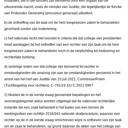
instanties, die in die functies zijn benoemd door een orgaan van de
uitvoerende macht, zoals de minister van Justitie, die tegelijkertijd de functie
van Prokurator Generalny (procureur-generaal) uitoefent;
b) de ontheffing van de taak om de hem toegewezen zaken te behandelen
geschiedt zonder zijn instemming;
c) het nationale recht niet voorziet in criteria die dat college van presidenten
moet aanleggen bij het ontheffen van een rechter van zijn taak om de hem
toegewezen zaken te behandelen noch in de verplichting tot motivering en
rechterlijke toetsing;
d) sommige leden van dat college zijn benoemd tot rechter in
omstandigheden die analoog zijn aan de omstandigheden genoemd in het
arrest van het Hof van Justitie van 15 juli 2021, Commissie/Polen
(Tuchtregeling voor rechters), C-791/19, EU:C:2021:596?
2) Moeten de in de eerste vraag genoemde bepalingen en het
voorrangsbeginsel aldus worden uitgelegd dat de nationale rechterlijke
instantie die een zaak behandelt in het kader van een binnen de
werkingssfeer van richtlijn 2016/343 vallende strafprocedure, waarvan een
rechter op de in de eerste vraag omschreven wijze is ontheven van zijn taak
om de zaak te behandelen, op grond daarvan de akten van het college van