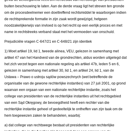
buiten beschouwing te laten. Aan de derde vraag ligt het streven ten gronde
om de procesdeelnemer een doeltreffend rechtsmiddel te waarborgen indien
de rechtsprekende formatie in zijn zaak wordt gewijzigd, hetgeen
noodzakelijkerwijs van invloed is op het recht op een eerlijk proces en met
name in rechtstreeks verband staat met het vermoeden van onschuld.
Prejudiciële vragen C-647/21 en C-648/21 zijn identiek
1) Moet artikel 19, lid 1, tweede alinea, VEU, gelezen in samenhang met
artikel 47 van het Handvest van de grondrechten, aldus worden uitgelegd dat
het zich verzet tegen een nationale regeling als artikel 47b, leden 5 en 6,
gelezen in samenhang met artikel 30, lid 1, en artikel 24, lid 1, van de
Ustawa – Prawo o ustroju sądów powszechnych (wet betreffende de
organisatie van de gewone rechterlijke instanties) van 27 juli 2001, op grond
waarvan een orgaan van een nationale rechterlijke instantie, zoals het
college van presidenten van de rechterlijke instanties uit het rechtsgebied
van een Sąd Okręgowy, de bevoegdheid heeft een rechter van die
rechterlijke instantie geheel of gedeeltelijk te ontheffen van zijn taak om de
hem toegewezen zaken te behandelen, waarbij:
a) dat college van rechtswege bestaat uit presidenten van rechterlijke