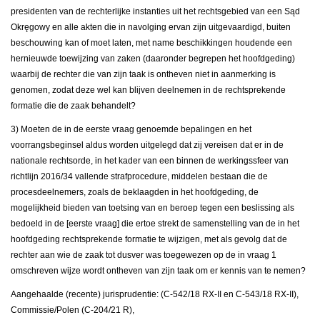
presidenten van de rechterlijke instanties uit het rechtsgebied van een Sąd
Okręgowy en alle akten die in navolging ervan zijn uitgevaardigd, buiten
beschouwing kan of moet laten, met name beschikkingen houdende een
hernieuwde toewijzing van zaken (daaronder begrepen het hoofdgeding)
waarbij de rechter die van zijn taak is ontheven niet in aanmerking is
genomen, zodat deze wel kan blijven deelnemen in de rechtsprekende
formatie die de zaak behandelt?
3) Moeten de in de eerste vraag genoemde bepalingen en het
voorrangsbeginsel aldus worden uitgelegd dat zij vereisen dat er in de
nationale rechtsorde, in het kader van een binnen de werkingssfeer van
richtlijn 2016/34 vallende strafprocedure, middelen bestaan die de
procesdeelnemers, zoals de beklaagden in het hoofdgeding, de
mogelijkheid bieden van toetsing van en beroep tegen een beslissing als
bedoeld in de [eerste vraag] die ertoe strekt de samenstelling van de in het
hoofdgeding rechtsprekende formatie te wijzigen, met als gevolg dat de
rechter aan wie de zaak tot dusver was toegewezen op de in vraag 1
omschreven wijze wordt ontheven van zijn taak om er kennis van te nemen?
Aangehaalde (recente) jurisprudentie: (C-542/18 RX-II en C-543/18 RX-II),
Commissie/Polen (C-204/21 R),