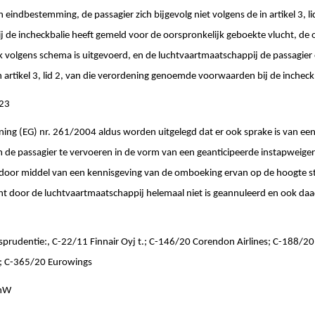
 eindbestemming, de passagier zich bijgevolg niet volgens de in artikel 3, l
de incheckbalie heeft gemeld voor de oorspronkelijk geboekte vlucht, de 
k volgens schema is uitgevoerd, en de luchtvaartmaatschappij de passagie
in artikel 3, lid 2, van die verordening genoemde voorwaarden bij de inche
/23
ning (EG) nr. 261/2004 aldus worden uitgelegd dat er ook sprake is van ee
de passagier te vervoeren in de vorm van een geanticipeerde instapweiger
door middel van een kennisgeving van de omboeking ervan op de hoogte stel
t door de luchtvaartmaatschappij helemaal niet is geannuleerd en ook daa
sprudentie:, C-22/11 Finnair Oyj t.; C-146/20 Corendon Airlines; C-188/20
s; C-365/20 Eurowings
enW