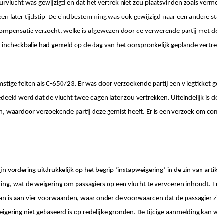
rvlucht was gewijzigd en dat het vertrek niet zou plaatsvinden zoals ver
een later tijdstip. De eindbestemming was ook gewijzigd naar een andere st
ompensatie verzocht, welke is afgewezen door de verwerende partij met d
j de incheckbalie had gemeld op de dag van het oorspronkelijk geplande vertre
tige feiten als C-650/23. Er was door verzoekende partij een vliegticket g
eeld werd dat de vlucht twee dagen later zou vertrekken. Uiteindelijk is d
n, waardoor verzoekende partij deze gemist heeft. Er is een verzoek om c
jn vordering uitdrukkelijk op het begrip ‘instapweigering’ in de zin van artike
ng, wat de weigering om passagiers op een vlucht te vervoeren inhoudt. Er
aan is aan vier voorwaarden, waar onder de voorwaarden dat de passagier zic
eigering niet gebaseerd is op redelijke gronden. De tijdige aanmelding kan