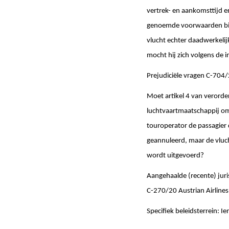
vertrek- en aankomsttijd en
genoemde voorwaarden bij 
vlucht echter daadwerkelij
mocht hij zich volgens de 
Prejudiciële vragen C-704
Moet artikel 4 van verorde
luchtvaartmaatschappij om 
touroperator de passagier 
geannuleerd, maar de vluch
wordt uitgevoerd?
Aangehaalde (recente) juri
C-270/20 Austrian Airline
Specifiek beleidsterrein: I