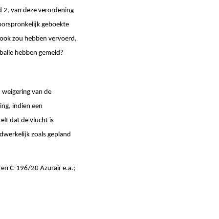
id 2, van deze verordening
oorspronkelijk geboekte
r ook zou hebben vervoerd,
ckbalie hebben gemeld?
n weigering van de
ing, indien een
t dat de vlucht is
dwerkelijk zoals gepland
 en C-196/20 Azurair e.a.;