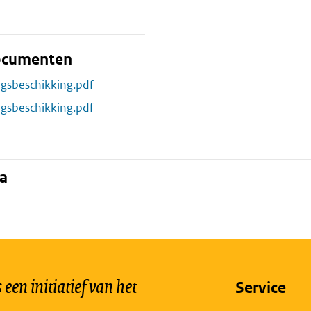
documenten
ngsbeschikking.pdf
ngsbeschikking.pdf
na
een initiatief van het
Service