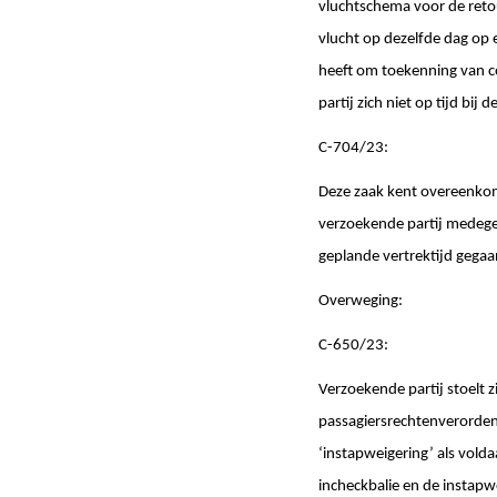
vluchtschema voor de retou
vlucht op dezelfde dag op 
heeft om toekenning van c
partij zich niet op tijd bi
C-704/23:
Deze zaak kent overeenkoms
verzoekende partij medeged
geplande vertrektijd gegaa
Overweging:
C-650/23:
Verzoekende partij stoelt zi
passagiersrechtenverordeni
‘instapweigering’ als vold
incheckbalie en de instapw