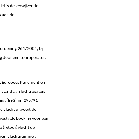
Het is de verwijzende
s aan de
erordening 261/2004, bij
g door een touroperator.
het Europees Parlement en
jstand aan luchtreizigers
ning (EEG) nr. 295/91
e vlucht uitvoert de
evestigde boeking voor een
e (retour)vlucht de
g van vluchtnummer,