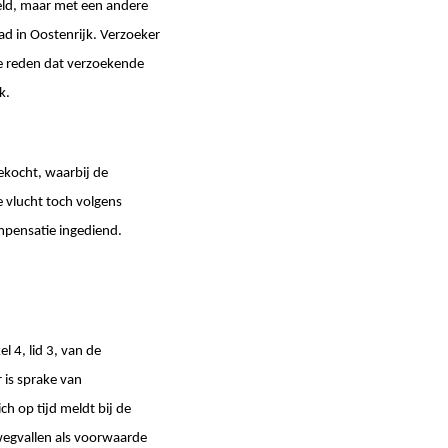
meld, maar met een andere
ad in Oostenrijk. Verzoeker
e reden dat verzoekende
k.
ekocht, waarbij de
e vlucht toch volgens
ompensatie ingediend.
l 4, lid 3, van de
 is sprake van
h op tijd meldt bij de
 wegvallen als voorwaarde