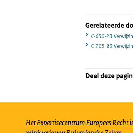
Gerelateerde 
C-650-23 Verwijzi
C-705-23 Verwijzi
Deel deze pagi
Het Expertisecentrum Europees Recht is 
ministerie van Buitenlandse Zaken.