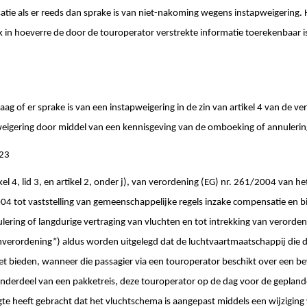
tie als er reeds dan sprake is van niet-nakoming wegens instapweigering. 
jk in hoeverre de door de touroperator verstrekte informatie toerekenbaar i
aag of er sprake is van een instapweigering in de zin van artikel 4 van de v
weigering door middel van een kennisgeving van de omboeking of annulerin
/23
tikel 4, lid 3, en artikel 2, onder j), van verordening (EG) nr. 261/2004 van 
04 tot vaststelling van gemeenschappelijke regels inzake compensatie en bi
ulering of langdurige vertraging van vluchten en tot intrekking van verorde
nverordening”) aldus worden uitgelegd dat de luchtvaartmaatschappij die d
t bieden, wanneer die passagier via een touroperator beschikt over een b
onderdeel van een pakketreis, deze touroperator op de dag voor de gepland
gte heeft gebracht dat het vluchtschema is aangepast middels een wijzigin