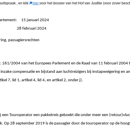
gsuitspraak
, en klik
hier
voor het dossier van het Hof van Justitie (voor zover besc
partement: 15 januari 2024
ngen: 28 februari 2024
ring, passagiersrechten
61/2004 van het Europees Parlement en de Raad van 11 februari 2004 tot
inzake compensatie en bijstand aan luchtreizigers bij instapweigering en an
el 7, lid 1, artikel 4, lid 4, en artikel 2, onder j).
ij een Touroperator een pakketreis geboekt die onder meer een (retour)vlu
k. Op 28 september 2019 is de passagier door de touroperator op de hoogt