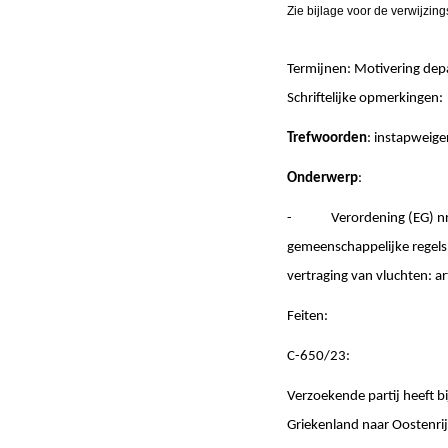
Zie bijlage voor de verwijzin
Termijnen: Motivering de
Schriftelijke opmerki
Trefwoorden
: instapweige
Onderwerp
:
- Verordening (EG) nr. 2
gemeenschappelijke regels 
vertraging van vluchten: artik
Feiten:
C-650/23:
Verzoekende partij heeft b
Griekenland naar Oostenrij