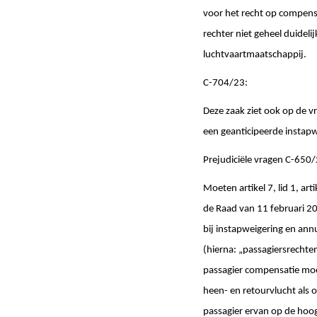
voor het recht op compensa
rechter niet geheel duideli
luchtvaartmaatschappij.
C-704/23:
Deze zaak ziet ook op de vr
een geanticipeerde instap
Prejudiciële vragen C-650
Moeten artikel 7, lid 1, ar
de Raad van 11 februari 20
bij instapweigering en ann
(hierna: „passagiersrechte
passagier compensatie moe
heen- en retourvlucht als 
passagier ervan op de hoo