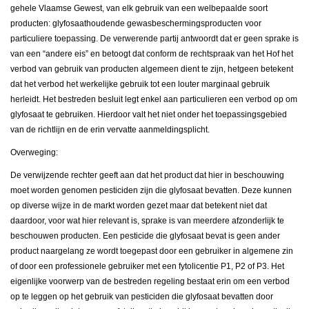
gehele Vlaamse Gewest, van elk gebruik van een welbepaalde soort
producten: glyfosaathoudende gewasbeschermingsproducten voor
particuliere toepassing. De verwerende partij antwoordt dat er geen sprake is
van een “andere eis” en betoogt dat conform de rechtspraak van het Hof het
verbod van gebruik van producten algemeen dient te zijn, hetgeen betekent
dat het verbod het werkelijke gebruik tot een louter marginaal gebruik
herleidt. Het bestreden besluit legt enkel aan particulieren een verbod op om
glyfosaat te gebruiken. Hierdoor valt het niet onder het toepassingsgebied
van de richtlijn en de erin vervatte aanmeldingsplicht.
Overweging:
De verwijzende rechter geeft aan dat het product dat hier in beschouwing
moet worden genomen pesticiden zijn die glyfosaat bevatten. Deze kunnen
op diverse wijze in de markt worden gezet maar dat betekent niet dat
daardoor, voor wat hier relevant is, sprake is van meerdere afzonderlijk te
beschouwen producten. Een pesticide die glyfosaat bevat is geen ander
product naargelang ze wordt toegepast door een gebruiker in algemene zin
of door een professionele gebruiker met een fytolicentie P1, P2 of P3. Het
eigenlijke voorwerp van de bestreden regeling bestaat erin om een verbod
op te leggen op het gebruik van pesticiden die glyfosaat bevatten door