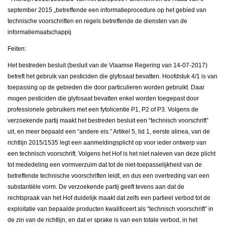
september 2015 „betreffende een informatieprocedure op het gebied van
technische voorschriften en regels betreffende de diensten van de
informatiemaatschappij
Feiten:
Het bestreden besluit (besluit van de Vlaamse Regering van 14-07-2017)
betreft het gebruik van pesticiden die glyfosaat bevatten. Hoofdstuk 4/1 is van
toepassing op de gebieden die door particulieren worden gebruikt. Daar
mogen pesticiden die glyfosaat bevatten enkel worden toegepast door
professionele gebruikers met een fytolicentie P1, P2 of P3. Volgens de
verzoekende partij maakt het bestreden besluit een “technisch voorschrift”
uit, en meer bepaald een “andere eis.” Artikel 5, lid 1, eerste alinea, van de
richtlijn 2015/1535 legt een aanmeldingsplicht op voor ieder ontwerp van
een technisch voorschrift. Volgens het Hof is het niet naleven van deze plicht
tot mededeling een vormverzuim dat tot de niet-toepasselijkheid van de
betreffende technische voorschriften leidt, en dus een overtreding van een
substantiële vorm. De verzoekende partij geeft tevens aan dat de
rechtspraak van het Hof duidelijk maakt dat zelfs een partieel verbod tot de
exploitatie van bepaalde producten kwalificeert als “technisch voorschrift” in
de zin van de richtlijn, en dat er sprake is van een totale verbod, in het