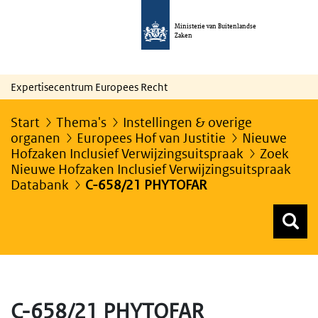
Ministerie van Buitenlandse
Zaken
Expertisecentrum Europees Recht
Start
Thema's
Instellingen & overige
organen
Europees Hof van Justitie
Nieuwe
Hofzaken Inclusief Verwijzingsuitspraak
Zoek
Nieuwe Hofzaken Inclusief Verwijzingsuitspraak
Databank
C-658/21 PHYTOFAR
Z
Z
Top menu zoeken
C-658/21 PHYTOFAR