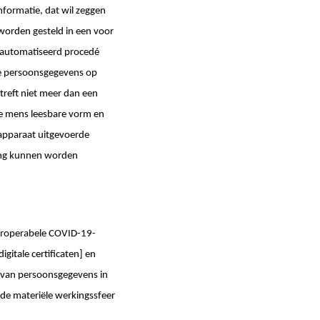
nformatie, dat wil zeggen
worden gesteld in een voor
geautomatiseerd procedé
de persoonsgegevens op
treft niet meer dan een
de mens leesbare vorm en
 apparaat uitgevoerde
king kunnen worden
nteroperabele COVID-19-
gitale certificaten] en
 van persoonsgegevens in
n de materiële werkingssfeer