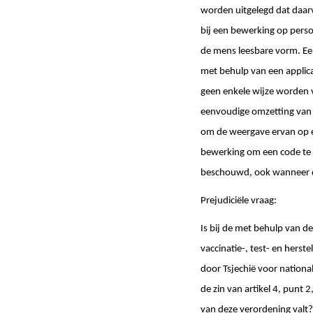
worden uitgelegd dat daarv
bij een bewerking op pers
de mens leesbare vorm. Een
met behulp van een applic
geen enkele wijze worden v
eenvoudige omzetting van 
om de weergave ervan op ee
bewerking om een code te 
beschouwd, ook wanneer d
Prejudiciële vraag:
Is bij de met behulp van de
vaccinatie-, test- en herst
door Tsjechië voor nation
de zin van artikel 4, punt 
van deze verordening valt?