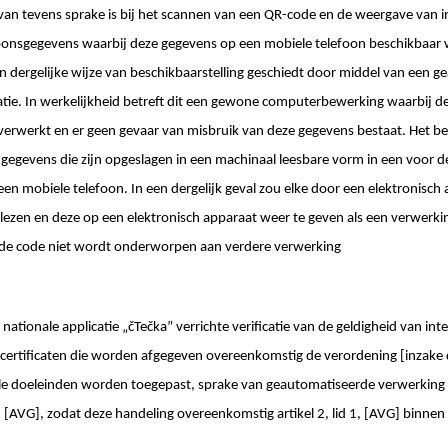
an tevens sprake is bij het scannen van een QR-code en de weergave van i
oonsgegevens waarbij deze gegevens op een mobiele telefoon beschikbaar 
 dergelijke wijze van beschikbaarstelling geschiedt door middel van een 
atie. In werkelijkheid betreft dit een gewone computerbewerking waarbij 
erwerkt en er geen gevaar van misbruik van deze gegevens bestaat. Het be
gegevens die zijn opgeslagen in een machinaal leesbare vorm in een voor 
n mobiele telefoon. In een dergelijk geval zou elke door een elektronisch
lezen en deze op een elektronisch apparaat weer te geven als een verwer
e code niet wordt onderworpen aan verdere verwerking
 nationale applicatie „čTečka” verrichte verificatie van de geldigheid van i
elcertificaten die worden afgegeven overeenkomstig de verordening [inzake di
ale doeleinden worden toegepast, sprake van geautomatiseerde verwerking
2, [AVG], zodat deze handeling overeenkomstig artikel 2, lid 1, [AVG] binne