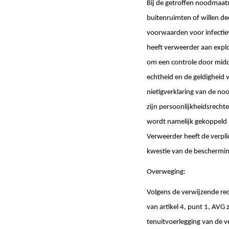
Bij de getroffen noodmaatr
buitenruimten of willen d
voorwaarden voor infectie
heeft verweerder aan expl
om een controle door midde
echtheid en de geldigheid 
nietigverklaring van de no
zijn persoonlijkheidsrecht
wordt namelijk gekoppeld a
Verweerder heeft de verpli
kwestie van de beschermin
Overweging:
Volgens de verwijzende rec
van artikel 4, punt 1, AVG 
tenuitvoerlegging van de ve