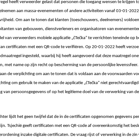
egel heeft verweerder gelast dat personen die toegang wensen te krijgen t
eelnemen aan massa-evenementen of andere activiteiten vanaf 03-01-2022
vrijheid. Om aan te tonen dat klanten (toeschouwers, deelnemers) voldo
oitanten van gebouwen, dienstverleners en organisatoren van evenementen
l van verweerders mobiele applicatie „čTečka” te verrichten teneinde op 
van certificaten met een QR-code te verifiëren. Op 20-01-2022 heeft verzo
odmaatregel ingesteld, waarbij hij heeft aangevoerd dat deze maatregel o
en, met name op zijn recht op bescherming van de persoonlijke levenssfeer.
an de verplichting om aan te tonen dat is voldaan aan de voorwaarden voor
chting om gebruik te maken van de applicatie „čTečka” niet gerechtvaardigd 
g van persoonsgegevens of op het legitieme doel van de verwerking van de
hter lijdt het geen twijfel dat de in de certificaten opgenomen gegevens p
zijn. Tsjechië geeft certificaten met een QR-code af overeenkomstig het bes
rordening inzake digitale certificaten. De vraag rijst of verwerking in de z