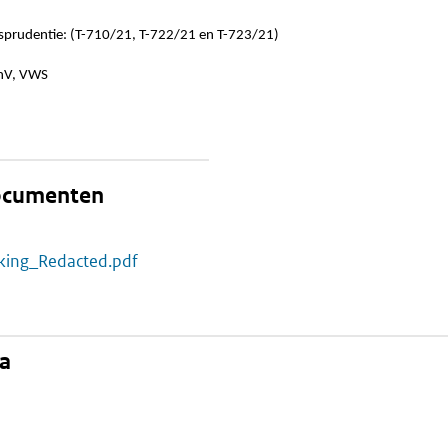
isprudentie: (T-710/21, T-722/21 en T-723/21)
JenV, VWS
documenten
kking_Redacted.pdf
na