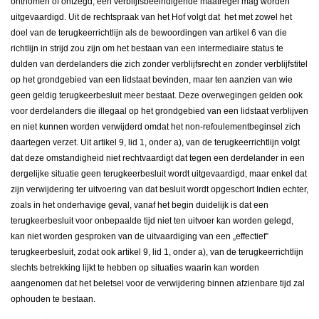
ontnomen of ontzegd, een verblijfsbeëindigende maatregel mag worden
uitgevaardigd. Uit de rechtspraak van het Hof volgt dat het met zowel het
doel van de terugkeerrichtlijn als de bewoordingen van artikel 6 van die
richtlijn in strijd zou zijn om het bestaan van een intermediaire status te
dulden van derdelanders die zich zonder verblijfsrecht en zonder verblijfstitel
op het grondgebied van een lidstaat bevinden, maar ten aanzien van wie
geen geldig terugkeerbesluit meer bestaat. Deze overwegingen gelden ook
voor derdelanders die illegaal op het grondgebied van een lidstaat verblijven
en niet kunnen worden verwijderd omdat het non-refoulementbeginsel zich
daartegen verzet. Uit artikel 9, lid 1, onder a), van de terugkeerrichtlijn volgt
dat deze omstandigheid niet rechtvaardigt dat tegen een derdelander in een
dergelijke situatie geen terugkeerbesluit wordt uitgevaardigd, maar enkel dat
zijn verwijdering ter uitvoering van dat besluit wordt opgeschort Indien echter,
zoals in het onderhavige geval, vanaf het begin duidelijk is dat een
terugkeerbesluit voor onbepaalde tijd niet ten uitvoer kan worden gelegd,
kan niet worden gesproken van de uitvaardiging van een „effectief”
terugkeerbesluit, zodat ook artikel 9, lid 1, onder a), van de terugkeerrichtlijn
slechts betrekking lijkt te hebben op situaties waarin kan worden
aangenomen dat het beletsel voor de verwijdering binnen afzienbare tijd zal
ophouden te bestaan.