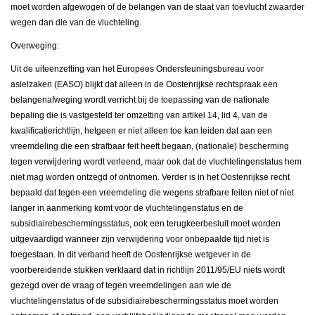
moet worden afgewogen of de belangen van de staat van toevlucht zwaarder
wegen dan die van de vluchteling.
Overweging:
Uit de uiteenzetting van het Europees Ondersteuningsbureau voor
asielzaken (EASO) blijkt dat alleen in de Oostenrijkse rechtspraak een
belangenafweging wordt verricht bij de toepassing van de nationale
bepaling die is vastgesteld ter omzetting van artikel 14, lid 4, van de
kwalificatierichtlijn, hetgeen er niet alleen toe kan leiden dat aan een
vreemdeling die een strafbaar feit heeft begaan, (nationale) bescherming
tegen verwijdering wordt verleend, maar ook dat de vluchtelingenstatus hem
niet mag worden ontzegd of ontnomen. Verder is in het Oostenrijkse recht
bepaald dat tegen een vreemdeling die wegens strafbare feiten niet of niet
langer in aanmerking komt voor de vluchtelingenstatus en de
subsidiairebeschermingsstatus, ook een terugkeerbesluit moet worden
uitgevaardigd wanneer zijn verwijdering voor onbepaalde tijd niet is
toegestaan. In dit verband heeft de Oostenrijkse wetgever in de
voorbereidende stukken verklaard dat in richtlijn 2011/95/EU niets wordt
gezegd over de vraag of tegen vreemdelingen aan wie de
vluchtelingenstatus of de subsidiairebeschermingsstatus moet worden