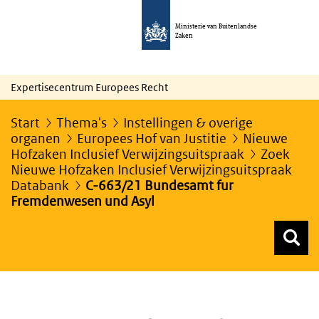
Ministerie van Buitenlandse
Zaken
Expertisecentrum Europees Recht
Start
Thema's
Instellingen & overige
organen
Europees Hof van Justitie
Nieuwe
Hofzaken Inclusief Verwijzingsuitspraak
Zoek
Nieuwe Hofzaken Inclusief Verwijzingsuitspraak
Databank
C-663/21 Bundesamt fur
Fremdenwesen und Asyl
Z
Z
Top menu zoeken