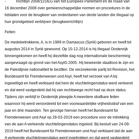
- Richtlijn 2008/115/EG van het Europees Parlement en de Raad van
16 december 2008 over gemeenschappelijke normen en procedures in de
lidstaten voor de terugkeer van onderdanen van derde landen die illegaal op
hun grondgebied verblijven (terugkeerrichtlijn)
Feiten:
De medebetrokkene, A, is in 1989 in Damascus (Syrië) geboren en heeft tot
augustus 2014 in Syrië gewoond. Op 10-12-2014 is hij illegaal Oostenrijk
binnengekomen en heeft hij diezelfde dag nog internationale bescherming
aangevraagd op grond van het AsylG 2005. Hij beweerde staatloos te zijn en
de Palestijnse nationaliteit te bezitten. De verzoekende partij tot Revision, het
Bundesamt für Fremdenwesen und Asyl, heeft het verzoek van A bij
ingewilligd en heeft verklaard dat hem de vluchtelingenstatus werd verleend
en dat werd vastgesteld dat hij van rechtswege recht had op deze status.
Tijdens zijn verblijf in Oostenrijk pleegde A meerdere strafbare feiten
waarvoor hij werd veroordeeld tot een voorwaardelijke vrijheidsstraf van een
jaar en drie maanden. Ten gevolge hiervan heeft het Bundesamt für
Fremdenwesen und Asyl op 28-03-2019 een procedure voor de intrekking
van de aan A verleende vluchtelingenstatus ingeleid. Bij besluit van 24-09-
2019 heeft het Bundesamt für Fremdenwesen und Asyl verklaard dat de aan
A verleende vluchtelingenstatus werd ingetrokken en dat werd vastgesteld