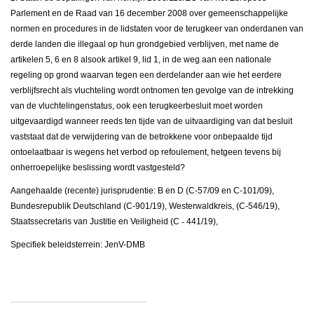
Parlement en de Raad van 16 december 2008 over gemeenschappelijke
normen en procedures in de lidstaten voor de terugkeer van onderdanen van
derde landen die illegaal op hun grondgebied verblijven, met name de
artikelen 5, 6 en 8 alsook artikel 9, lid 1, in de weg aan een nationale
regeling op grond waarvan tegen een derdelander aan wie het eerdere
verblijfsrecht als vluchteling wordt ontnomen ten gevolge van de intrekking
van de vluchtelingenstatus, ook een terugkeerbesluit moet worden
uitgevaardigd wanneer reeds ten tijde van de uitvaardiging van dat besluit
vaststaat dat de verwijdering van de betrokkene voor onbepaalde tijd
ontoelaatbaar is wegens het verbod op refoulement, hetgeen tevens bij
onherroepelijke beslissing wordt vastgesteld?
Aangehaalde (recente) jurisprudentie: B en D (C-57/09 en C-101/09),
Bundesrepublik Deutschland (C-901/19), Westerwaldkreis, (C-546/19),
Staatssecretaris van Justitie en Veiligheid (C
‑
441/19),
Specifiek beleidsterrein: JenV-DMB