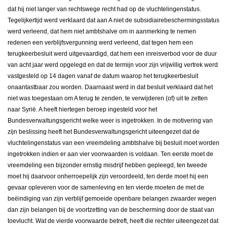
dat hij niet langer van rechtswege recht had op de vluchtelingenstatus.
Tegelijkertijd werd verklaard dat aan A niet de subsidiairebeschermingsstatus
werd verleend, dat hem niet ambtshalve om in aanmerking te nemen
redenen een verblijfsvergunning werd verleend, dat tegen hem een
terugkeerbesluit werd uitgevaardigd, dat hem een inreisverbod voor de duur
van acht jaar werd opgelegd en dat de termijn voor zijn vrijwillig vertrek werd
vastgesteld op 14 dagen vanaf de datum waarop het terugkeerbesluit
onaantastbaar zou worden. Daarnaast werd in dat besluit verklaard dat het
niet was toegestaan om A terug te zenden, te verwijderen (of) uit te zetten
naar Syrië. A heeft hiertegen beroep ingesteld voor het
Bundesverwaltungsgericht welke weer is ingetrokken. In de motivering van
zijn beslissing heeft het Bundesverwaltungsgericht uiteengezet dat de
vluchtelingenstatus van een vreemdeling ambtshalve bij besluit moet worden
ingetrokken indien er aan vier voorwaarden is voldaan. Ten eerste moet de
vreemdeling een bijzonder ernstig misdrijf hebben gepleegd, ten tweede
moet hij daarvoor onherroepelijk zijn veroordeeld, ten derde moet hij een
gevaar opleveren voor de samenleving en ten vierde moeten de met de
beëindiging van zijn verblijf gemoeide openbare belangen zwaarder wegen
dan zijn belangen bij de voortzetting van de bescherming door de staat van
toevlucht. Wat de vierde voorwaarde betreft, heeft die rechter uiteengezet dat