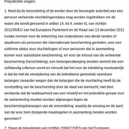
Prejudiciële vragen:
1. Moet bij de beoordeling of de eerder door de bevoegde autoriteit aan een
persoon verleende vluchtelingenstatus mag worden ingetrokken om de
reden die wordt genoemd in artikel 14, lid 4, onder b), van richtlijn
2011/95/EU van het Europees Parlement en de Raad van 13 december 2011
inzake normen voor de erkenning van onderdanen van derde landen of
staatlozen als personen die internationale bescherming genieten, voor een
uniforme status voor vluchtelingen of voor personen die in aanmerking
komen voor subsidiaire bescherming, en voor de inhoud van de verleende
bescherming (herschikking), een belangenafweging worden verricht die een
zelfstandig criterium vormt en inhoudt dat het voor de intrekking noodzakelijk
is dat de met de verwijdering van de betrokkene gemoeide openbare
belangen zwaarder wegen dan de belangen die de vluchteling heeft bij de
voortzetting van de bescherming door de staat van toevlucht, met dien
verstande dat de laakbaarheid van een misdrijf en het potentiële gevaar voor
de samenleving moeten worden afgewogen tegen de
beschermingsbelangen van de vreemdeling, waarbij de omvang en de aard
van de voor hem dreigende maatregelen in aanmerking moeten worden
genomen?
2. Staan de bepalingen van richtlijn 2008/115/EG van het Europees