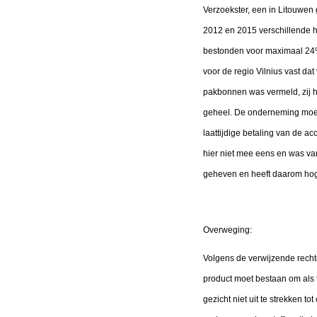
Verzoekster, een in Litouwen 
2012 en 2015 verschillende h
bestonden voor maximaal 24% 
voor de regio Vilnius vast da
pakbonnen was vermeld, zij ha
geheel. De onderneming moes
laattijdige betaling van de a
hier niet mee eens en was van
geheven en heeft daarom hog
Overweging:
Volgens de verwijzende rechter
product moet bestaan om als t
gezicht niet uit te strekken t