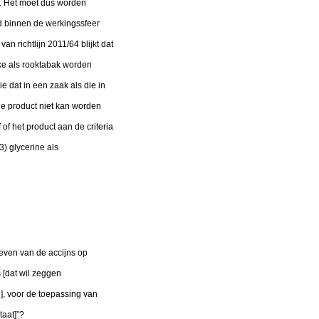
ct. Het moet dus worden
d binnen de werkingssfeer
an richtlijn 2011/64 blijkt dat
lke als rooktabak worden
e dat in een zaak als die in
le product niet kan worden
 of het product aan de criteria
3) glycerine als
rieven van de accijns op
 [dat wil zeggen
], voor de toepassing van
taat]”?