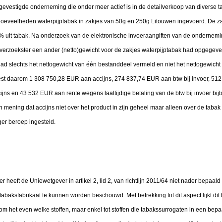
gevestigde onderneming die onder meer actief is in de detailverkoop van diverse t
oeveelheden waterpijptabak in zakjes van 50g en 250g Litouwen ingevoerd. De za
uit tabak. Na onderzoek van de elektronische invoeraangiften van de ondernemin
t verzoekster een ander (netto)gewicht voor de zakjes waterpijptabak had opgegev
d slechts het nettogewicht van één bestanddeel vermeld en niet het nettogewicht v
t daarom 1 308 750,28 EUR aan accijns, 274 837,74 EUR aan btw bij invoer, 51
ccijns en 43 532 EUR aan rente wegens laattijdige betaling van de btw bij invoer bij
 mening dat accijns niet over het product in zijn geheel maar alleen over de taba
er beroep ingesteld.
 heeft de Uniewetgever in artikel 2, lid 2, van richtlijn 2011/64 niet nader bepaald
abaksfabrikaat te kunnen worden beschouwd. Met betrekking tot dit aspect lijkt dit 
ot om het even welke stoffen, maar enkel tot stoffen die tabakssurrogaten in een bepa