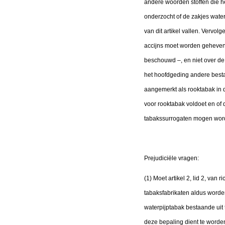
andere woorden stoffen die he
onderzocht of de zakjes wate
van dit artikel vallen. Vervol
accijns moet worden geheven 
beschouwd –, en niet over de e
het hoofdgeding andere besta
aangemerkt als rooktabak in de 
voor rooktabak voldoet en of 
tabakssurrogaten mogen wo
Prejudiciële vragen:
(1) Moet artikel 2, lid 2, van
tabaksfabrikaten aldus worden
waterpijptabak bestaande uit
deze bepaling dient te worden