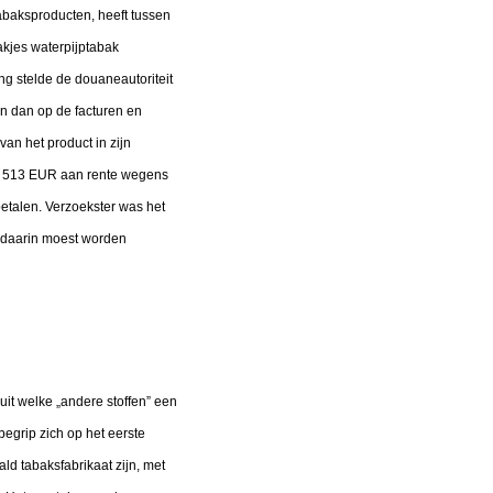
abaksproducten, heeft tussen
kjes waterpijptabak
g stelde de douaneautoriteit
en dan op de facturen en
an het product in zijn
2 513 EUR aan rente wegens
betalen. Verzoekster was het
k daarin moest worden
 uit welke „andere stoffen” een
begrip zich op het eerste
ald tabaksfabrikaat zijn, met