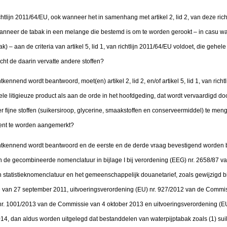
 richtlijn 2011/64/EU, ook wanneer het in samenhang met artikel 2, lid 2, van deze ri
anneer de tabak in een melange die bestemd is om te worden gerookt – in casu wate
) – aan de criteria van artikel 5, lid 1, van richtlijn 2011/64/EU voldoet, die gehe
t de daarin vervatte andere stoffen?
kennend wordt beantwoord, moet(en) artikel 2, lid 2, en/of artikel 5, lid 1, van rich
le litigieuze product als aan de orde in het hoofdgeding, dat wordt vervaardigd do
r fijne stoffen (suikersiroop, glycerine, smaakstoffen en conserveermiddel) te men
dient te worden aangemerkt?
ontkennend wordt beantwoord en de eerste en de derde vraag bevestigend worden
 de gecombineerde nomenclatuur in bijlage I bij verordening (EEG) nr. 2658/87 v
 en statistieknomenclatuur en het gemeenschappelijk douanetarief, zoals gewijzigd bi
van 27 september 2011, uitvoeringsverordening (EU) nr. 927/2012 van de Commis
nr. 1001/2013 van de Commissie van 4 oktober 2013 en uitvoeringsverordening (E
4, dan aldus worden uitgelegd dat bestanddelen van waterpijptabak zoals (1) suik