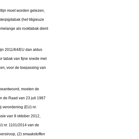
chtlijn moet worden gelezen,
rpijptabak (het litigieuze
le melange als rooktabak dient
tlijn 2011/64/EU dan aldus
or tabak van fijne snede met
gen, voor de toepassing van
 beantwoord, moeten de
an de Raad van 23 juli 1987
j verordening (EU) nr.
sie van 9 oktober 2012,
U) nr. 1101/2014 van de
ersiroop, (2) smaakstoffen