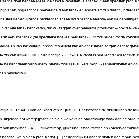
tzelfde doel hebben (dezelfde functie vervullen) als tabak in een specifiek produ
rpijptabak, ongeacht de hoeveelheid aan tabak en andere stoffen daarin, inderdaa
gens stelt de verwijzende rechter dat uit een systemische analyse van de bepalingen v
over alle tabaksfabrikaten, dat wil zeggen over relevante producten – ook die we
rin vervatte tabak (de specifieke hoeveelheid tabak). Dit zou leiden tot de conclusi
nddelen van het waterpijpproduct wellicht niet ervoor kunnen zorgen dat het gehe
zin van artikel 5, lid 1, van richtlijn 2011/64. De verwijzende rechter vraagt zich af
de bestanddelen van waterpijptabak zoals (1) suikersiroop, (2) smaakstoffen en/of (
rden beschouwd.
 richtlijn 2011/64/EU van de Raad van 21 juni 2011 betreffende de structuur en de ta
 uitgelegd dat waterpijptabak als die welke in de onderhavige zaak aan de orde is
 tabak (maximaal 24 %), suikersiroop, glycerine, smaakstoffen en conserveermiddel
 beschouwd als een product dat „[…] gedeeltelijk uit andere stoffen dan tabak [bes