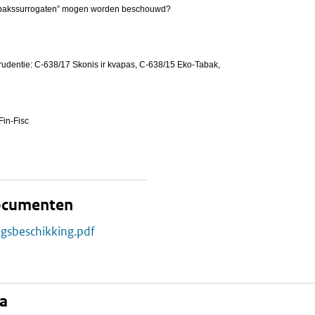
 „tabakssurrogaten” mogen worden beschouwd?
rudentie: C-638/17 Skonis ir kvapas, C-638/15 Eko-Tabak,
Fin-Fisc
documenten
ngsbeschikking.pdf
na