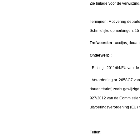
Zie bijlage voor de verwijzing
Termijnen: Motivering depart
Schriftelijke opmerkingen: 1
Trefwoorden
: accijns, douan
Onderwerp
:
- Richtlijn 2011/64/EU van de
- Verordening nr. 2658/87 van
douanetarief, zoals gewijzig
927/2012 van de Commissie v
uitvoeringsverordening (EU) 
Feiten: