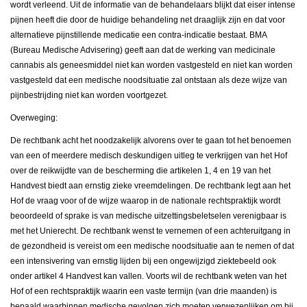
wordt verleend. Uit de informatie van de behandelaars blijkt dat eiser intense
pijnen heeft die door de huidige behandeling net draaglijk zijn en dat voor
alternatieve pijnstillende medicatie een contra-indicatie bestaat. BMA
(Bureau Medische Advisering) geeft aan dat de werking van medicinale
cannabis als geneesmiddel niet kan worden vastgesteld en niet kan worden
vastgesteld dat een medische noodsituatie zal ontstaan als deze wijze van
pijnbestrijding niet kan worden voortgezet.
Overweging:
De rechtbank acht het noodzakelijk alvorens over te gaan tot het benoemen
van een of meerdere medisch deskundigen uitleg te verkrijgen van het Hof
over de reikwijdte van de bescherming die artikelen 1, 4 en 19 van het
Handvest biedt aan ernstig zieke vreemdelingen. De rechtbank legt aan het
Hof de vraag voor of de wijze waarop in de nationale rechtspraktijk wordt
beoordeeld of sprake is van medische uitzettingsbeletselen verenigbaar is
met het Unierecht. De rechtbank wenst te vernemen of een achteruitgang in
de gezondheid is vereist om een medische noodsituatie aan te nemen of dat
een intensivering van ernstig lijden bij een ongewijzigd ziektebeeld ook
onder artikel 4 Handvest kan vallen. Voorts wil de rechtbank weten van het
Hof of een rechtspraktijk waarin een vaste termijn (van drie maanden) is
bepaald waarbinnen medische gevolgen zich moeten verwezenlijken om bij