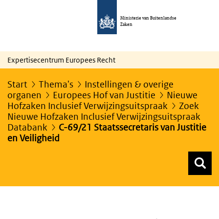
Ministerie van Buitenlandse
Zaken
Expertisecentrum Europees Recht
Start
Thema's
Instellingen & overige
organen
Europees Hof van Justitie
Nieuwe
Hofzaken Inclusief Verwijzingsuitspraak
Zoek
Nieuwe Hofzaken Inclusief Verwijzingsuitspraak
Databank
C-69/21 Staatssecretaris van Justitie
en Veiligheid
Z
Z
Top menu zoeken