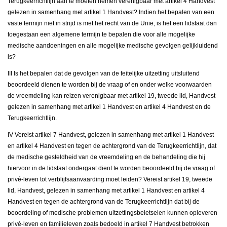
Terugkeerrichtlijn aan te moeten nemen verenigbaar met artikel 4 Handvest
gelezen in samenhang met artikel 1 Handvest? Indien het bepalen van een
vaste termijn niet in strijd is met het recht van de Unie, is het een lidstaat dan
toegestaan een algemene termijn te bepalen die voor alle mogelijke
medische aandoeningen en alle mogelijke medische gevolgen gelijkluidend
is?
III Is het bepalen dat de gevolgen van de feitelijke uitzetting uitsluitend
beoordeeld dienen te worden bij de vraag of en onder welke voorwaarden
de vreemdeling kan reizen verenigbaar met artikel 19, tweede lid, Handvest
gelezen in samenhang met artikel 1 Handvest en artikel 4 Handvest en de
Terugkeerrichtlijn.
IV Vereist artikel 7 Handvest, gelezen in samenhang met artikel 1 Handvest
en artikel 4 Handvest en tegen de achtergrond van de Terugkeerrichtlijn, dat
de medische gesteldheid van de vreemdeling en de behandeling die hij
hiervoor in de lidstaat ondergaat dient te worden beoordeeld bij de vraag of
privé-leven tot verblijfsaanvaarding moet leiden? Vereist artikel 19, tweede
lid, Handvest, gelezen in samenhang met artikel 1 Handvest en artikel 4
Handvest en tegen de achtergrond van de Terugkeerrichtlijn dat bij de
beoordeling of medische problemen uitzettingsbeletselen kunnen opleveren
privé-leven en familieleven zoals bedoeld in artikel 7 Handvest betrokken