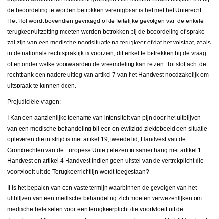
de beoordeling te worden betrokken verenigbaar is het met het Unierecht.
Het Hof wordt bovendien gevraagd of de feitelijke gevolgen van de enkele
terugkeer/uitzetting moeten worden betrokken bij de beoordeling of sprake
zal zijn van een medische noodsituatie na terugkeer of dat het volstaat, zoals
in de nationale rechtspraktijk is voorzien, dit enkel te betrekken bij de vraag
of en onder welke voorwaarden de vreemdeling kan reizen. Tot slot acht de
rechtbank een nadere uitleg van artikel 7 van het Handvest noodzakelijk om
uitspraak te kunnen doen.
Prejudiciële vragen:
I Kan een aanzienlijke toename van intensiteit van pijn door het uitblijven
van een medische behandeling bij een on ewijzigd ziektebeeld een situatie
opleveren die in strijd is met artikel 19, tweede lid, Handvest van de
Grondrechten van de Europese Unie gelezen in samenhang met artikel 1
Handvest en artikel 4 Handvest indien geen uitstel van de vertrekplicht die
voortvloeit uit de Terugkeerrichtlijn wordt toegestaan?
II Is het bepalen van een vaste termijn waarbinnen de gevolgen van het
uitblijven van een medische behandeling zich moeten verwezenlijken om
medische beletselen voor een terugkeerplicht die voortvloeit uit de