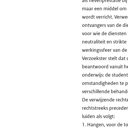
als nevenprestatie bi
maar een middel om 
wordt verricht. Verwe
ontvangers van de di
voor wie de diensten w
neutraliteit en strikt
werkingssfeer van de 
Verzoekster stelt da
beantwoord vanuit he
onderwijs: de student
omstandigheden te pro
verschillende behand
De verwijzende rechte
rechtstreeks preceden
luiden als volgt:
1. Hangen, voor de toe