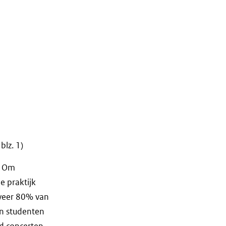
blz. 1)
. Om
e praktijk
eveer 80% van
en studenten
d concerten