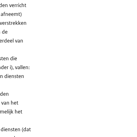
den verricht
, afneemt)
verstrekken
n de
derdeel van
sten die
er i), vallen:
en diensten
rden
 van het
melijk het
 diensten (dat