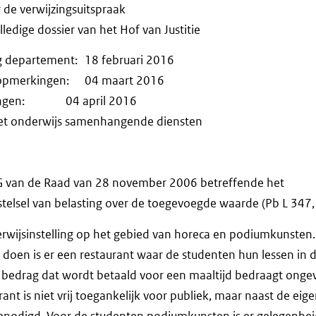
r de verwijzingsuitspraak
ledige dossier van het Hof van Justitie
g departement: 18 februari 2016
ke opmerkingen: 04 maart 2016
rkingen: 04 april 2016
et onderwijs samenhangende diensten
EG van de Raad van 28 november 2006 betreffende het
elsel van belasting over de toegevoegde waarde (Pb L 347, 
erwijsinstelling op het gebied van horeca en podiumkunsten
e doen is er een restaurant waar de studenten hun lessen in d
bedrag dat wordt betaald voor een maaltijd bedraagt ong
rant is niet vrij toegankelijk voor publiek, maar naast de eig
nodigd. Voor de studenten podiumkunsten is er gelegenhei