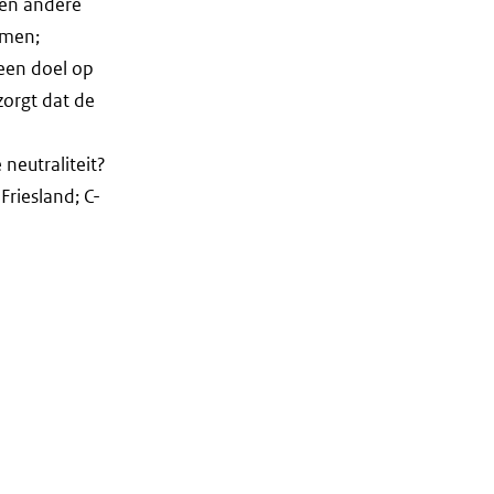
een andere
rmen;
geen doel op
zorgt dat de
neutraliteit?
riesland; C-