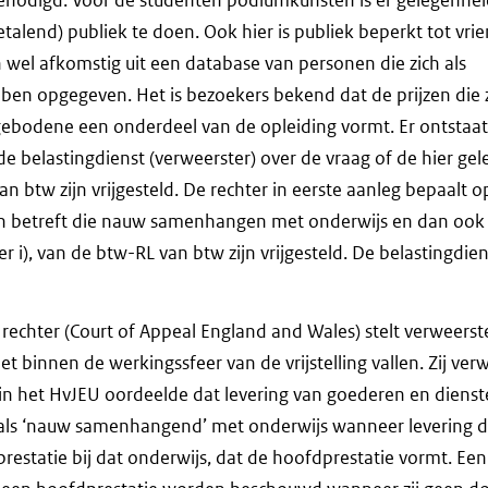
talend) publiek te doen. Ook hier is publiek beperkt tot vri
wel afkomstig uit een database van personen die zich als
en opgegeven. Het is bezoekers bekend dat de prijzen die z
 gebodene een onderdeel van de opleiding vormt. Er ontstaa
e belastingdienst (verweerster) over de vraag of de hier gel
an btw zijn vrijgesteld. De rechter in eerste aanleg bepaalt 
n betreft die nauw samenhangen met onderwijs en dan ook
der i), van de btw-RL van btw zijn vrijgesteld. De belastingdien
 rechter (Court of Appeal England and Wales) stelt verweerste
et binnen de werkingssfeer van de vrijstelling vallen. Zij verw
in het HvJEU oordeelde dat levering van goederen en dienst
ls ‘nauw samenhangend’ met onderwijs wanneer levering d
prestatie bij dat onderwijs, dat de hoofdprestatie vormt. Een