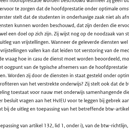
j een hoofdprestatie worden beschouwd wanneer zij geen doel
ervoor te zorgen dat de hoofdprestatie onder optimale om
erster stelt dat de studenten in onderhavige zaak niet als a
ensten kunnen worden beschouwd, dat zijn derden die ervoo
el een doel op zich zijn. Zij wijst nog op de noodzaak van str
e uitleg van vrijstellingen. Wanneer de geleverde diensten we
vrijstellingen vallen kan dat leiden tot verstoring van de me
t de vraag hoe in casu de dienst moet worden beoordeeld, m
t oogpunt van de typische afnemers van de hoofdprestatie
en. Worden zij door de diensten in staat gesteld onder opti
fiteren van het verstrekte onderwijs? Zij stelt ook dat de 
eling toestaat voor nauw met onderwijs samenhangende di
r besluit vragen aan het HvJEU voor te leggen bij gebrek aa
t bij de uitleg en toepassing van het betreffende btw-artike
passing van artikel 132, lid 1, onder i), van de btw-richtlijn,