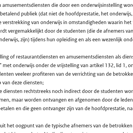
n amusementsdiensten die door een onderwijsinstelling wor
etalend publiek (dat niet de hoofdprestatie, het onderwijs
verstrekking van onderwijs in omstandigheden waarin het 
rdt vergemakkelijkt door de studenten (die de afnemers va
nderwijs, zijn) tijdens hun opleiding en als een wezenlijk on
stelling of restaurantdiensten en amusementsdiensten als dien
t onderwijs onder de vrijstelling van artikel 132, lid 1, ond
denten veeleer profiteren van de verrichting van de betrokk
 van deze diensten;
ze diensten rechtstreeks noch indirect door de studenten wo
men, maar worden ontvangen en afgenomen door de leden
betalen en die geen ontvanger zijn van de hoofdprestatie, na
nuit het oogpunt van de typische afnemers van de betrokken