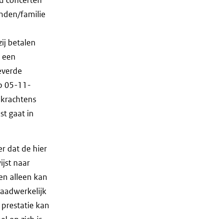
enden/familie
ij betalen
t een
everde
op 05-11-
 krachtens
st gaat in
r dat de hier
ijst naar
en alleen kan
aadwerkelijk
 prestatie kan