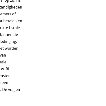
 op zich is,
standigheden
fnemers of
r betalen en
ikte fiscale
l binnen de
dedinging.
oet worden
 van
male
btw-RL
ensten.
n een
l. De vragen