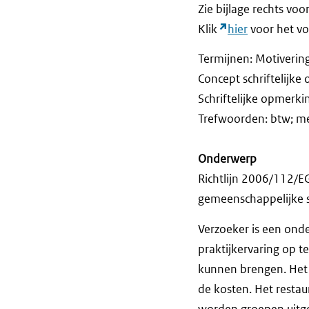
Zie bijlage rechts voo
Klik
hier
voor het vol
Termijnen: Motiverin
Concept schriftelij
Schriftelijke opme
Trefwoorden: btw; m
Onderwerp
Richtlijn 2006/112/
gemeenschappelijke st
Verzoeker is een ond
praktijkervaring op t
kunnen brengen. Het 
de kosten. Het restau
worden groepen uitge