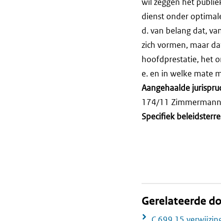
wil zeggen het publie
dienst onder optimal
d. van belang dat, v
zich vormen, maar da
hoofdprestatie, het 
e. en in welke mate m
Aangehaalde jurispru
174/11 Zimmermann
Specifiek beleidsterre
Gerelateerde 
C 699 15 verwijzin