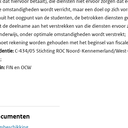
k dat hiervoor betaalt), die diensten niet ervoor zorgen dat 
e omstandigheden wordt verricht, maar een doel op zich vo
anuit het oogpunt van de studenten, de betrokken diensten 
t de deelname aan het verstrekken van die diensten ervoor 
onderwijs, onder optimale omstandigheden wordt verstrekt;
oet rekening worden gehouden met het beginsel van fiscale 
dentie:
C-434/05 Stichting ROC Noord-Kennemerland/West-F
;
in:
FIN en OCW
documenten
gsbeschikking