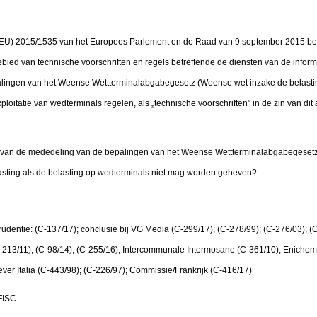
ijn (EU) 2015/1535 van het Europees Parlement en de Raad van 9 september 2015 be
ebied van technische voorschriften en regels betreffende de diensten van de infor
alingen van het Weense Wettterminalabgabegesetz (Weense wet inzake de belastin
ploitatie van wedterminals regelen, als „technische voorschriften” in de zin van di
n van de mededeling van de bepalingen van het Weense Wettterminalabgabegesetz, i
asting als de belasting op wedterminals niet mag worden geheven?
udentie: (C-137/17); conclusie bij VG Media (C-299/17); (C-278/99); (C-276/03); (
(C-213/11); (C-98/14); (C-255/16); Intercommunale Intermosane (C-361/10); Enichem
lever Italia (C-443/98); (C-226/97); Commissie/Frankrijk (C-416/17)
-FISC