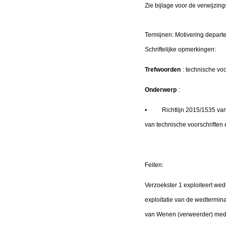
Zie bijlage voor de verwijzing
Termijnen: Motivering depa
Schriftelijke opmerkin
Trefwoorden
: technische voo
Onderwerp
:
• Richtlijn 2015/1535 van h
van technische voorschriften 
Feiten:
Verzoekster 1 exploiteert wed
exploitatie van de wedtermina
van Wenen (verweerder) medeg