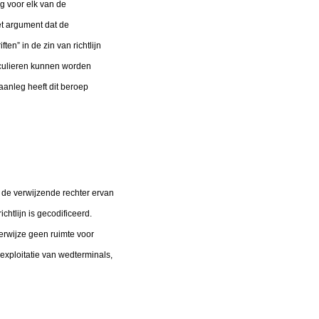
ng voor elk van de
et argument dat de
en” in de zin van richtlijn
iculieren kunnen worden
aanleg heeft dit beroep
 de verwijzende rechter ervan
htlijn is gecodificeerd.
kerwijze geen ruimte voor
 exploitatie van wedterminals,