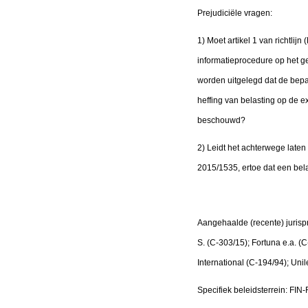
Prejudiciële vragen:
1) Moet artikel 1 van richtl
informatieprocedure op het g
worden uitgelegd dat de bep
heffing van belasting op de ex
beschouwd?
2) Leidt het achterwege late
2015/1535, ertoe dat een bel
Aangehaalde (recente) jurispr
S. (C-303/15); Fortuna e.a. 
International (C-194/94); Uni
Specifiek beleidsterrein: FIN