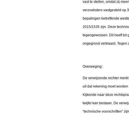
vast te stellen, omdat zij mee
verzoeksters vastgesteld op 
bepalingen betreffende wedter
2015/1535 zijn. Deze technis
tegengeworpen. Dit heeft tot 
ongegrond verklaard. Tegen d
Overweging:
De verwijzende rechter merkt
uit dat rekening moet worden 
Kijkende naar deze rechtspraa
twijfel kan bestaan. De verwi
“technische voorschriften” zij