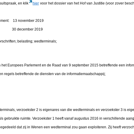
suitspraak, en klik
hier
voor het dossier van het Hof van Justitie (voor zover besc
rtement: 13 november 2019
gen: 30 december 2019
rschriften; belasting; wedterminals;
et Europees Parlement en de Raad van 9 september 2015 betreffende een infor
en regels betreffende de diensten van de informatiemaatschappij;
terminals, verzoekster 2 is eigenares van die wedterminals en verzoekster 3 is ei
ls gebruikte ruimte. Verzoekster 1 heeft vanaf augustus 2016 in verschillende aang
edeeld dat zij in Wenen een wedterminal zou gaan exploiteren. Zij heeft verzoc