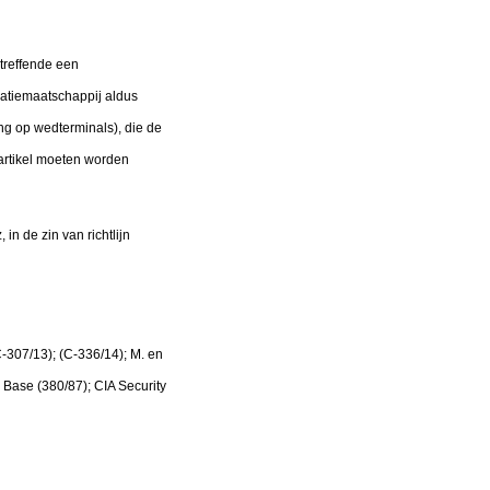
treffende een
matiemaatschappij aldus
g op wedterminals), die de
t artikel moeten worden
n de zin van richtlijn
C-307/13); (C-336/14); M. en
 Base (380/87); CIA Security