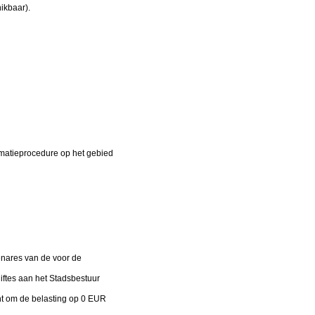
hikbaar).
matieprocedure op het gebied
genares van de voor de
iftes aan het Stadsbestuur
ht om de belasting op 0 EUR