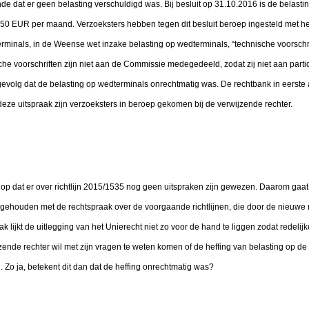
nde dat er geen belasting verschuldigd was. Bij besluit op 31.10.2016 is de belasti
350 EUR per maand. Verzoeksters hebben tegen dit besluit beroep ingesteld met h
minals, in de Weense wet inzake belasting op wedterminals, “technische voorschrift
che voorschriften zijn niet aan de Commissie medegedeeld, zodat zij niet aan part
gevolg dat de belasting op wedterminals onrechtmatig was. De rechtbank in eerste 
eze uitspraak zijn verzoeksters in beroep gekomen bij de verwijzende rechter.
 op dat er over richtlijn 2015/1535 nog geen uitspraken zijn gewezen. Daarom gaat
gehouden met de rechtspraak over de voorgaande richtlijnen, die door de nieuwe ric
k lijkt de uitlegging van het Unierecht niet zo voor de hand te liggen zodat redelij
jzende rechter wil met zijn vragen te weten komen of de heffing van belasting op de
n. Zo ja, betekent dit dan dat de heffing onrechtmatig was?