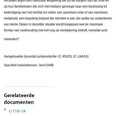
verzetten tegen een nationale wetgeving die op de burgers van de Unie en
op hun familieleden die zich niet hebben gevoegd naar een beslissing tot
beëindiging van het verblijf om reden van openbare orde of van openbare
veiligheid, een bepaling toepast die identiek is aan die welke op onderdanen
van derde Staten in dezelfde situatie wordt toegepast wat de maximale
termijn van vasthouding met het oog op verwijdering betreft, namelijk acht
maanden?
Aangehaalde (recente) jurisprudentie: (C-85/03); (C-184/16)
Specifiek beleidsterrein: JenV-DMB
Gerelateerde
documenten
C-718-19