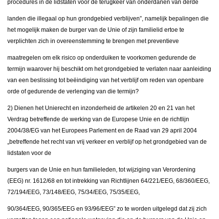
procedures in de lidstaten voor de terugkeer van onderdanen van derde
landen die illegaal op hun grondgebied verblijven”, namelijk bepalingen die
het mogelijk maken de burger van de Unie of zijn familielid ertoe te
verplichten zich in overeenstemming te brengen met preventieve
maatregelen om elk risico op onderduiken te voorkomen gedurende de
termijn waarover hij beschikt om het grondgebied te verlaten naar aanleiding
van een beslissing tot beëindiging van het verblijf om reden van openbare
orde of gedurende de verlenging van die termijn?
2) Dienen het Unierecht en inzonderheid de artikelen 20 en 21 van het
Verdrag betreffende de werking van de Europese Unie en de richtlijn
2004/38/EG van het Europees Parlement en de Raad van 29 april 2004
„betreffende het recht van vrij verkeer en verblijf op het grondgebied van de
lidstaten voor de
burgers van de Unie en hun familieleden, tot wijziging van Verordening
(EEG) nr. 1612/68 en tot intrekking van Richtlijnen 64/221/EEG, 68/360/EEG,
72/194/EEG, 73/148/EEG, 75/34/EEG, 75/35/EEG,
90/364/EEG, 90/365/EEG en 93/96/EEG” zo te worden uitgelegd dat zij zich