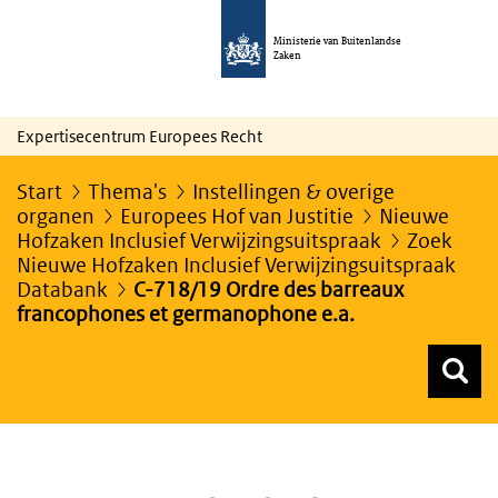
Ministerie van Buitenlandse
Zaken
Expertisecentrum Europees Recht
Start
Thema's
Instellingen & overige
organen
Europees Hof van Justitie
Nieuwe
Hofzaken Inclusief Verwijzingsuitspraak
Zoek
Nieuwe Hofzaken Inclusief Verwijzingsuitspraak
Databank
C-718/19 Ordre des barreaux
francophones et germanophone e.a.
Z
Z
Top menu zoeken