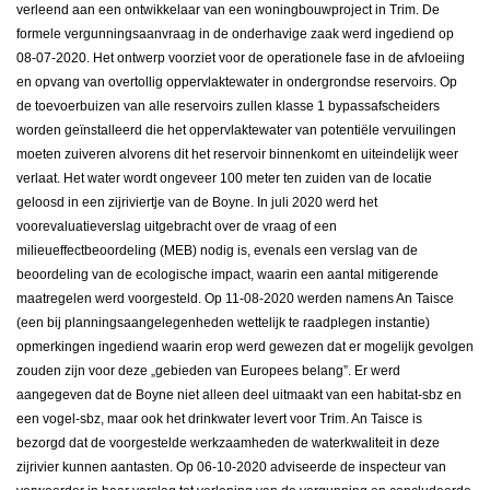
verleend aan een ontwikkelaar van een woningbouwproject in Trim. De
formele vergunningsaanvraag in de onderhavige zaak werd ingediend op
08-07-2020. Het ontwerp voorziet voor de operationele fase in de afvloeiing
en opvang van overtollig oppervlaktewater in ondergrondse reservoirs. Op
de toevoerbuizen van alle reservoirs zullen klasse 1 bypassafscheiders
worden geïnstalleerd die het oppervlaktewater van potentiële vervuilingen
moeten zuiveren alvorens dit het reservoir binnenkomt en uiteindelijk weer
verlaat. Het water wordt ongeveer 100 meter ten zuiden van de locatie
geloosd in een zijriviertje van de Boyne. In juli 2020 werd het
voorevaluatieverslag uitgebracht over de vraag of een
milieueffectbeoordeling (MEB) nodig is, evenals een verslag van de
beoordeling van de ecologische impact, waarin een aantal mitigerende
maatregelen werd voorgesteld. Op 11-08-2020 werden namens An Taisce
(een bij planningsaangelegenheden wettelijk te raadplegen instantie)
opmerkingen ingediend waarin erop werd gewezen dat er mogelijk gevolgen
zouden zijn voor deze „gebieden van Europees belang”. Er werd
aangegeven dat de Boyne niet alleen deel uitmaakt van een habitat-sbz en
een vogel-sbz, maar ook het drinkwater levert voor Trim. An Taisce is
bezorgd dat de voorgestelde werkzaamheden de waterkwaliteit in deze
zijrivier kunnen aantasten. Op 06-10-2020 adviseerde de inspecteur van