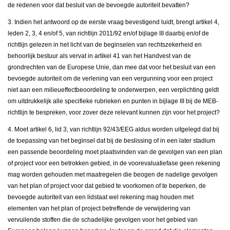
de redenen voor dat besluit van de bevoegde autoriteit bevatten?
3. Indien het antwoord op de eerste vraag bevestigend luidt, brengt artikel 4,
leden 2, 3, 4 en/of 5, van richtlijn 2011/92 en/of bijlage III daarbij en/of de
richtlijn gelezen in het licht van de beginselen van rechtszekerheid en
behoorlijk bestuur als vervat in artikel 41 van het Handvest van de
grondrechten van de Europese Unie, dan mee dat voor het besluit van een
bevoegde autoriteit om de verlening van een vergunning voor een project
niet aan een milieueffectbeoordeling te onderwerpen, een verplichting geldt
om uitdrukkelijk alle specifieke rubrieken en punten in bijlage III bij de MEB-
richtlijn te bespreken, voor zover deze relevant kunnen zijn voor het project?
4. Moet artikel 6, lid 3, van richtlijn 92/43/EEG aldus worden uitgelegd dat bij
de toepassing van het beginsel dat bij de beslissing of in een later stadium
een passende beoordeling moet plaatsvinden van de gevolgen van een plan
of project voor een betrokken gebied, in de voorevaluatiefase geen rekening
mag worden gehouden met maatregelen die beogen de nadelige gevolgen
van het plan of project voor dat gebied te voorkomen of te beperken, de
bevoegde autoriteit van een lidstaat wel rekening mag houden met
elementen van het plan of project betreffende de verwijdering van
vervuilende stoffen die de schadelijke gevolgen voor het gebied van