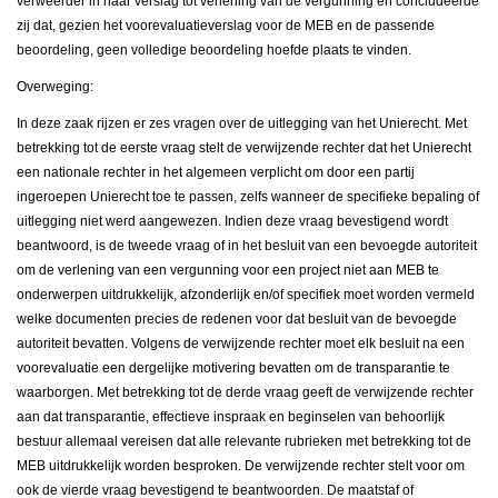
verweerder in haar verslag tot verlening van de vergunning en concludeerde
zij dat, gezien het voorevaluatieverslag voor de MEB en de passende
beoordeling, geen volledige beoordeling hoefde plaats te vinden.
Overweging:
In deze zaak rijzen er zes vragen over de uitlegging van het Unierecht. Met
betrekking tot de eerste vraag stelt de verwijzende rechter dat het Unierecht
een nationale rechter in het algemeen verplicht om door een partij
ingeroepen Unierecht toe te passen, zelfs wanneer de specifieke bepaling of
uitlegging niet werd aangewezen. Indien deze vraag bevestigend wordt
beantwoord, is de tweede vraag of in het besluit van een bevoegde autoriteit
om de verlening van een vergunning voor een project niet aan MEB te
onderwerpen uitdrukkelijk, afzonderlijk en/of specifiek moet worden vermeld
welke documenten precies de redenen voor dat besluit van de bevoegde
autoriteit bevatten. Volgens de verwijzende rechter moet elk besluit na een
voorevaluatie een dergelijke motivering bevatten om de transparantie te
waarborgen. Met betrekking tot de derde vraag geeft de verwijzende rechter
aan dat transparantie, effectieve inspraak en beginselen van behoorlijk
bestuur allemaal vereisen dat alle relevante rubrieken met betrekking tot de
MEB uitdrukkelijk worden besproken. De verwijzende rechter stelt voor om
ook de vierde vraag bevestigend te beantwoorden. De maatstaf of