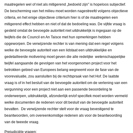
maatregelen wel of niet als mitigerend „bedoeld zijn” is hopeloos subjectief.
De bescherming van het milieu moet worden nagestreefd volgens objectieve
criteria, en het enige objectieve criterium hier is of de maatregelen een
mitigerend effect hebben en niet of dat de bedoeling was. De vijfde vraag is
gesteld omdat de bevoegde autoriteit niet uitdrukkelijk is ingegaan op de
twijfels die de Council en An Taisce met hun opmerkingen hebben
opgeworpen. De verwijzende rechter is van mening dat een regel volgens
welke de bevoegde autoriteit van een lidstaat een uitdrukkelijke en
gedetailleerde motivering moet geven die alle redelijke wetenschappelijke
twijfel aangaande de gevolgen van het voorgenomen project voor het
betrokken gebied van Europees belang wegneemt voor de fase van de
voorevaluatie, zou aansluiten bij de rechtspraak van het Hof. De laatste
vraag is of in het besluit van de bevoegde autoriteit om de verlening van een
vergunning voor een project niet aan een passende beoordeling te
onderwerpen, uitdrukkelijk, afzonderlijk en/of specifiek moet worden vermeld
welke documenten de redenen voor dit besluit van de bevoegde autoriteit
bevatten. De verwijzende rechter stelt voor de vraag bevestigend te
beantwoorden, om overeenkomstige redenen als voor de beantwoording
van de tweede vraag.
Prejudiciële vragen: