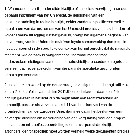
1. Wanneer een partij, onder uitdrukkelijke of impliciete verwijzing naar een
bepaald instrument van het Unierecht, de geldigheid van een
bestuurshandeling in rechte bestrijdt, echter zonder te specificeren welke
bepalingen van dat instrument van het Unierecht precies zijn geschonden, of
volgens welke uitlegging dat het geval is, brengt het algemene beginsel van
de voorrang van het Unierecht en/of van loyale samenwerking dan mee, in
het algemeen of in de specifieke context van het milieurecht, dat de nationale
rechter bij wie de zaak is aangebracht dit bezwaar moet of mag
onderzoeken, niettegenstaande nationaalrechtelijke procedurele regels die
vereisen dat het verzoekschrift van die partij de specifieke geschonden
bepalingen vermeldt?
2. Indien het antwoord op de eerste vraag bevestigend luidt, brengt artikel 4,
leden 2, 3, 4 en/of 5, van richtlijn 2011/92 en/of bijlage III daarbij en/of de
richtlijn gelezen in het licht van de beginselen van rechtszekerheid en
behoorlijk bestuur als vervat in artikel 41 van het Handvest van de
grondrechten van de Europese Unie, dan mee dat in het besluit van een
bevoegde autoriteit om de verlening van een vergunning voor een project
niet aan een milieueffectbeoordeling te onderwerpen uitdrukkelijk,
afzonderlijk en/of specifiek moet worden vermeld welke documenten precies