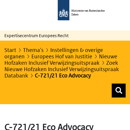
Ministerie van Buitenlandse
Zaken
Expertisecentrum Europees Recht
Start
Thema's
Instellingen & overige
organen
Europees Hof van Justitie
Nieuwe
Hofzaken Inclusief Verwijzingsuitspraak
Zoek
Nieuwe Hofzaken Inclusief Verwijzingsuitspraak
Databank
C-721/21 Eco Advocacy
Z
Z
Top menu zoeken
C-721/21 Eco Advocacy