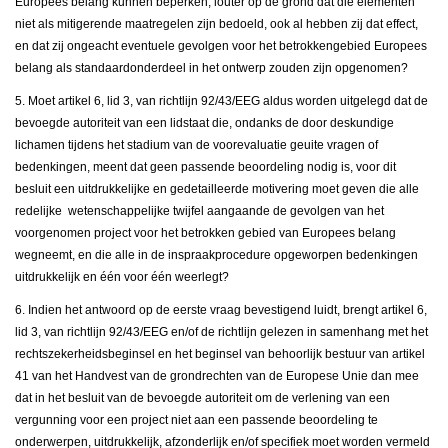
Europees belang kunnen beperken, louter op de grond dat die elementen
niet als mitigerende maatregelen zijn bedoeld, ook al hebben zij dat effect,
en dat zij ongeacht eventuele gevolgen voor het betrokkengebied Europees
belang als standaardonderdeel in het ontwerp zouden zijn opgenomen?
5. Moet artikel 6, lid 3, van richtlijn 92/43/EEG aldus worden uitgelegd dat de
bevoegde autoriteit van een lidstaat die, ondanks de door deskundige
lichamen tijdens het stadium van de voorevaluatie geuite vragen of
bedenkingen, meent dat geen passende beoordeling nodig is, voor dit
besluit een uitdrukkelijke en gedetailleerde motivering moet geven die alle
redelijke wetenschappelijke twijfel aangaande de gevolgen van het
voorgenomen project voor het betrokken gebied van Europees belang
wegneemt, en die alle in de inspraakprocedure opgeworpen bedenkingen
uitdrukkelijk en één voor één weerlegt?
6. Indien het antwoord op de eerste vraag bevestigend luidt, brengt artikel 6,
lid 3, van richtlijn 92/43/EEG en/of de richtlijn gelezen in samenhang met het
rechtszekerheidsbeginsel en het beginsel van behoorlijk bestuur van artikel
41 van het Handvest van de grondrechten van de Europese Unie dan mee
dat in het besluit van de bevoegde autoriteit om de verlening van een
vergunning voor een project niet aan een passende beoordeling te
onderwerpen, uitdrukkelijk, afzonderlijk en/of specifiek moet worden vermeld