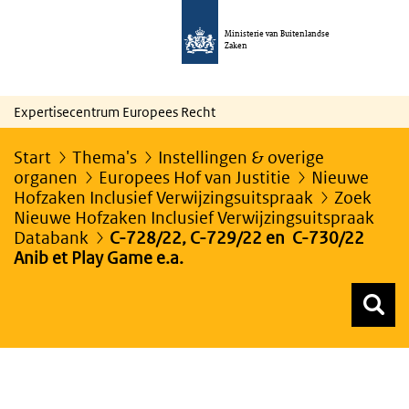
Ministerie van Buitenlandse
Zaken
Expertisecentrum Europees Recht
Start
Thema's
Instellingen & overige
organen
Europees Hof van Justitie
Nieuwe
Hofzaken Inclusief Verwijzingsuitspraak
Zoek
Nieuwe Hofzaken Inclusief Verwijzingsuitspraak
Databank
C-728/22, C-729/22 en C-730/22
Anib et Play Game e.a.
Z
Z
Top menu zoeken