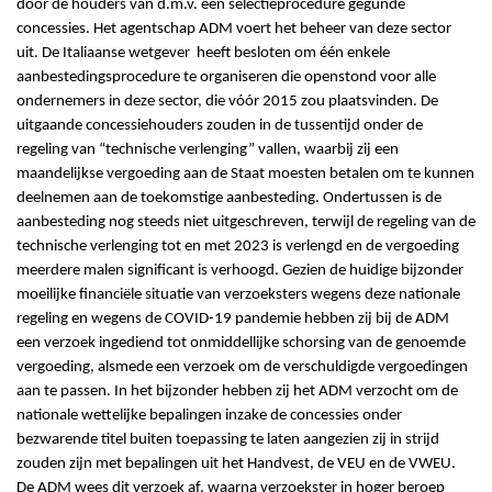
door de houders van d.m.v. een selectieprocedure gegunde
concessies. Het agentschap ADM voert het beheer van deze sector
uit. De Italiaanse wetgever heeft besloten om één enkele
aanbestedingsprocedure te organiseren die openstond voor alle
ondernemers in deze sector, die vóór 2015 zou plaatsvinden. De
uitgaande concessiehouders zouden in de tussentijd onder de
regeling van “technische verlenging” vallen, waarbij zij een
maandelijkse vergoeding aan de Staat moesten betalen om te kunnen
deelnemen aan de toekomstige aanbesteding. Ondertussen is de
aanbesteding nog steeds niet uitgeschreven, terwijl de regeling van de
technische verlenging tot en met 2023 is verlengd en de vergoeding
meerdere malen significant is verhoogd. Gezien de huidige bijzonder
moeilijke financiële situatie van verzoeksters wegens deze nationale
regeling en wegens de COVID-19 pandemie hebben zij bij de ADM
een verzoek ingediend tot onmiddellijke schorsing van de genoemde
vergoeding, alsmede een verzoek om de verschuldigde vergoedingen
aan te passen. In het bijzonder hebben zij het ADM verzocht om de
nationale wettelijke bepalingen inzake de concessies onder
bezwarende titel buiten toepassing te laten aangezien zij in strijd
zouden zijn met bepalingen uit het Handvest, de VEU en de VWEU.
De ADM wees dit verzoek af, waarna verzoekster in hoger beroep