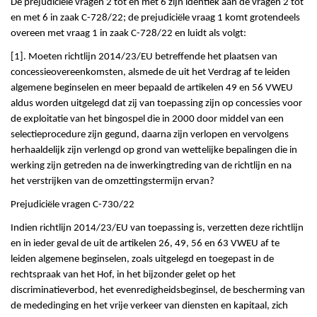
De prejudiciële vragen 2 tot en met 6 zijn identiek aan de vragen 2 tot
en met 6 in zaak C-728/22; de prejudiciële vraag 1 komt grotendeels
overeen met vraag 1 in zaak C-728/22 en luidt als volgt:
[1]. Moeten richtlijn 2014/23/EU betreffende het plaatsen van
concessieovereenkomsten, alsmede de uit het Verdrag af te leiden
algemene beginselen en meer bepaald de artikelen 49 en 56 VWEU
aldus worden uitgelegd dat zij van toepassing zijn op concessies voor
de exploitatie van het bingospel die in 2000 door middel van een
selectieprocedure zijn gegund, daarna zijn verlopen en vervolgens
herhaaldelijk zijn verlengd op grond van wettelijke bepalingen die in
werking zijn getreden na de inwerkingtreding van de richtlijn en na
het verstrijken van de omzettingstermijn ervan?
Prejudiciële vragen C-730/22
Indien richtlijn 2014/23/EU van toepassing is, verzetten deze richtlijn
en in ieder geval de uit de artikelen 26, 49, 56 en 63 VWEU af te
leiden algemene beginselen, zoals uitgelegd en toegepast in de
rechtspraak van het Hof, in het bijzonder gelet op het
discriminatieverbod, het evenredigheidsbeginsel, de bescherming van
de mededinging en het vrije verkeer van diensten en kapitaal, zich