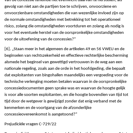
van de concessie teneinde het evenwicht daarvan te herstellen, als
gevolg van niet aan de partijen toe te schrijven, onvoorziene en
onvoorzienbare omstandigheden die van wezenlijke invloed zijn op
de normale omstandigheden met betrekking tot het operationeel
risico, zolang die omstandigheden voortduren en zolang als nodig is
voor het eventuele herstel van de oorspronkelijke omstandigheden
voor de uitoefening van de concessies?”
[6]. „Staan meer in het algemeen de artikelen 49 en 56 VWEU en de
beginselen van rechtszekerheid en effectieve rechterlijke bescherming
alsmede het beginsel van gewettigd vertrouwen in de weg aan een
nationale regeling, zoals aan de orde in het hoofdgeding, die bepaalt
dat exploitanten van bingohallen maandelijks een vergoeding voor de
technische verlenging moeten betalen waarvan in de oorspronkelijke
concessiedocumenten geen sprake was en waarvan de hoogte gelijk
is voor alle soorten exploitanten, en die hoogte bovendien van tijd tot
tijd door de wetgever is gewijzigd zonder dat enig verband met de
kenmerken en de voortgang van de afzonderlijke
concessieovereenkomst is aangetoond?”
Prejudiciële vragen C-729/22