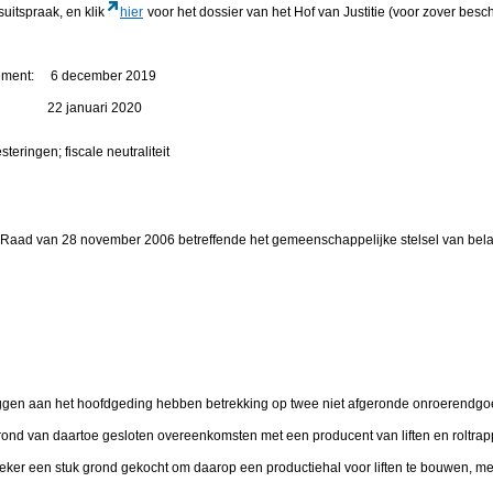
suitspraak, en klik
hier
voor het dossier van het Hof van Justitie (voor zover besc
rtement: 6 december 2019
en: 22 januari 2020
esteringen; fiscale neutraliteit
e Raad van 28 november 2006 betreffende het gemeenschappelijke stelsel van bel
liggen aan het hoofdgeding hebben betrekking op twee niet afgeronde onroerendgo
rond van daartoe gesloten overeenkomsten met een producent van liften en roltrapp
oeker een stuk grond gekocht om daarop een productiehal voor liften te bouwen, 