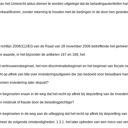
n het Unierecht aldus dienen te worden uitgelegd dat de belastingautoriteiten h
erkwalificeren, zonder rekening te houden met de bedingen in de door hen geslot
 richtlijn 2006/112/EG van de Raad van 28 november 2006 betreffende het gemeen
 waarde, in het bijzonder de artikelen 167 en 168, het
 vertrouwensbeginsel, het non-discriminatiebeginsel en het beginsel van fiscale neu
cht op aftrek van btw over investeringsuitgaven die zijn bedoeld voor belastbare ha
omen investering later stopzet?
 beginselen eraan in de weg dat het recht op aftrek bij stopzetting van de invester
n misbruik of fraude door de belastingplichtige?
 beginselen in de weg aan de uitlegging dat het recht op aftrek bij stopzetting van 
eer de volgende omstandigheden: 1.3.1. het later optreden van een risico van verl