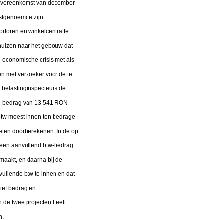
oopovereenkomst van december
tstgenoemde zijn
rtoren en winkelcentra te
rhuizen naar het gebouw dat
e economische crisis met als
n met verzoeker voor de te
n belastinginspecteurs de
een bedrag van 13 541 RON
t btw moest innen ten bedrage
oeten doorberekenen. In de op
r een aanvullend btw-bedrag
maakt, en daarna bij de
nvullende btw te innen en dat
tief bedrag en
 de twee projecten heeft
n.