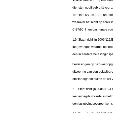
Justitie van de Europese Unie
diensten nooit gebruikt voor 
Terminal NV, en (ii.) in ande
waarover het recht op aftrek i
C-37/95, Intercommunale voor
1.9. Staan richtlijn 2006/11
toegevoegde waarde, het rech
een in eerdere belastinginspe
beslissingen op bezwaar opge
uitvoering van een belastbar
omstandigheid buiten de wil v
2.1. Staat richtlijn 2006/11
toegevoegde waarde, in het bi
een lastgevingsovereenkomst