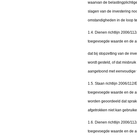
waarvan de belastingplichtig
slagen van de investering no
omstandigheden in de loop ter
1.4. Dienen richtlijn 2006/1
toegevoegde waarde en de al
dat bij stopzetting van de inv
wordt gesteld, of dat misbrui
aangetoond met eenvoudige v
1.5. Staan richtlijn 2006/11
toegevoegde waarde en de alg
worden geoordeeld dat sprake
afgetrokken niet kan gebruiken
1.6. Dienen richtlijn 2006/1
toegevoegde waarde en de al