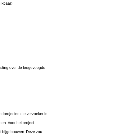
hikbaar).
asting over de toegevoegde
edprojecten die verzoeker in
en. Voor het project
met bijgebouwen. Deze zou