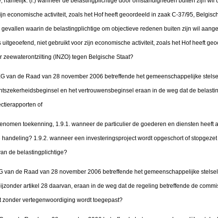
, namelijk: (i.) wanneer de belastingplichtige door omstandigheden buiten zijn wil
zijn economische activiteit, zoals het Hof heeft geoordeeld in zaak C-37/95, Belgis
re gevallen waarin de belastingplichtige om objectieve redenen buiten zijn wil aan
s uitgeoefend, niet gebruikt voor zijn economische activiteit, zoals het Hof heeft geo
 zeewaterontzilting (INZO) tegen Belgische Staat?
2/EG van de Raad van 28 november 2006 betreffende het gemeenschappelijke stelsel
tszekerheidsbeginsel en het vertrouwensbeginsel eraan in de weg dat de belasti
ctierapporten of
nomen toekenning, 1.9.1. wanneer de particulier de goederen en diensten heeft 
e handeling? 1.9.2. wanneer een investeringsproject wordt opgeschort of stopgez
an de belastingplichtige?
2/EG van de Raad van 28 november 2006 betreffende het gemeenschappelijke stelsel
jzonder artikel 28 daarvan, eraan in de weg dat de regeling betreffende de commis
 zonder vertegenwoordiging wordt toegepast?