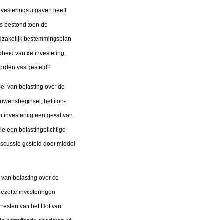
nvesteringsuitgaven heeft
eds bestond toen de
odzakelijk bestemmingsplan
dheid van de investering,
orden vastgesteld?
el van belasting over de
ouwensbeginsel, het non-
en investering een geval van
ie een belastingplichtige
iscussie gesteld door middel
 van belasting over de
gezette investeringen
rresten van het Hof van