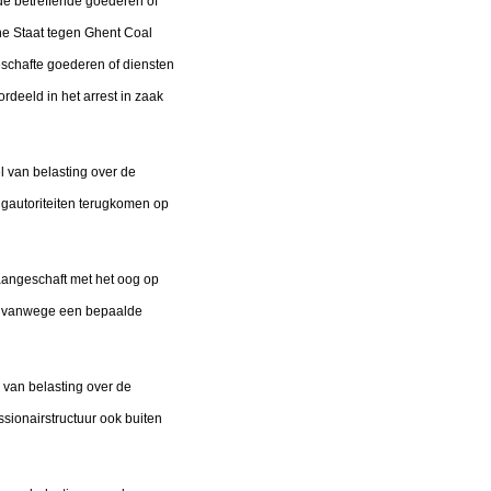
 de betreffende goederen of
che Staat tegen Ghent Coal
geschafte goederen of diensten
ordeeld in het arrest in zaak
 van belasting over de
ngautoriteiten terugkomen op
aangeschaft met het oog op
et vanwege een bepaalde
 van belasting over de
sionairstructuur ook buiten