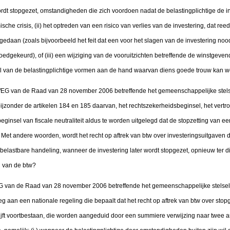
ordt stopgezet, omstandigheden die zich voordoen nadat de belastingplichtige de i
che crisis, (ii) het optreden van een risico van verlies van de investering, dat re
gedaan (zoals bijvoorbeeld het feit dat een voor het slagen van de investering no
oedgekeurd), of (iii) een wijziging van de vooruitzichten betreffende de winstgeven
l van de belastingplichtige vormen aan de hand waarvan diens goede trouw kan w
12/EG van de Raad van 28 november 2006 betreffende het gemeenschappelijke stels
ijzonder de artikelen 184 en 185 daarvan, het rechtszekerheidsbeginsel, het vertr
beginsel van fiscale neutraliteit aldus te worden uitgelegd dat de stopzetting van e
Met andere woorden, wordt het recht op aftrek van btw over investeringsuitgaven d
belastbare handeling, wanneer de investering later wordt stopgezet, opnieuw ter d
g van de btw?
2/EG van de Raad van 28 november 2006 betreffende het gemeenschappelijke stelsel
aan een nationale regeling die bepaalt dat het recht op aftrek van btw over stop
 blijft voortbestaan, die worden aangeduid door een summiere verwijzing naar twee a