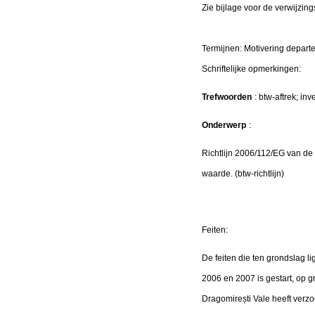
Zie bijlage voor de verwijzing
Termijnen: Motivering depa
Schriftelijke opmerking
Trefwoorden
: btw-aftrek; inv
Onderwerp
:
Richtlijn 2006/112/EG van d
waarde. (btw-richtlijn)
Feiten:
De feiten die ten grondslag 
2006 en 2007 is gestart, op g
Dragomirești Vale heeft verz