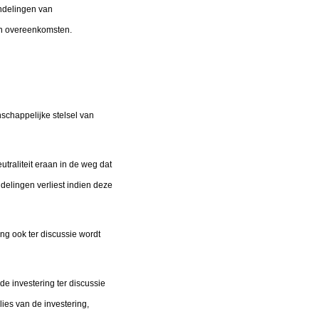
andelingen van
en overeenkomsten.
schappelijke stelsel van
traliteit eraan in de weg dat
ndelingen verliest indien deze
ing ook ter discussie wordt
de investering ter discussie
ies van de investering,