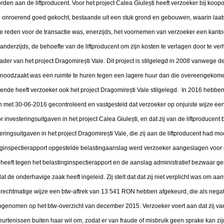
orden aan de liftproducent. Voor het project Calea Giulești heeft verzoeker bij k
n onroerend goed gekocht, bestaande uit een stuk grond en gebouwen, waarin laa
reden voor de transactie was, enerzijds, het voornemen van verzoeker een kantoo
nderzijds, de behoefte van de liftproducent om zijn kosten te verlagen door te ve
er van het project Dragomirești Vale. Dit project is stilgelegd in 2008 vanwege d
genoodzaakt was een ruimte te huren tegen een lagere huur dan die overeengekome
ende heeft verzoeker ook het project Dragomirești Vale stilgelegd. In 2016 hebbe
n met 30-06-2016 gecontroleerd en vastgesteld dat verzoeker op onjuiste wijze 
 investeringsuitgaven in het project Calea Giulești, en dat zij van de liftproducen
ingsuitgaven in het project Dragomirești Vale, die zij aan de liftproducent had m
inginspectierapport opgestelde belastingaanslag werd verzoeker aangeslagen voo
eeft tegen het belastinginspectierapport en de aanslag administratief bezwaar ge
at de onderhavige zaak heeft ingeleid. Zij stelt dat dat zij niet verplicht was om aa
onrechtmatige wijze een btw-aftrek van 13 541 RON hebben afgekeurd, die als nega
genomen op het btw-overzicht van december 2015. Verzoeker voert aan dat zij van
rtenissen buiten haar wil om, zodat er van fraude of misbruik geen sprake kan zij