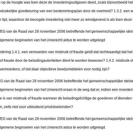
e op de hoogte was toen deze de investeringsuitgaven deed, zoals bijvoorbeeld he
odzakelijke goedkeuring van een bestemmingsplan door de overheid? 1.3.2. een w
 tijd, waardoor de beoogde investering niet meer zo winstgevend is als toen deze
12/EG van de Raad van 28 november 2006 betreffende het gemeenschappelijke stels
gemene beginselen van het Unierecht aldus te worden uitgelegd
estering 1.4.1. een vermoeden van misbruik of fraude geldt dat rechtvaardigt dat het 
k of fraude door de belastingautoriteiten dient te worden bewezen? 1.4.2. misbruik 
ermoedens, of dat daar objectieve bewijsmiddelen voor nodig zijn?
2/EG van de Raad van 28 november 2006 betreffende het gemeenschappelijke stelsel
emene beginselen van het Unierecht eraan in de weg dat er, indien een investeri
 is van misbruik of fraude wanneer de belastingplichtige de goederen of diensten
, zelfs niet voor uitsluitend privédoeleinden?
12/EG van de Raad van 28 november 2006 betreffende het gemeenschappelijke stels
gemene beginselen van het Unierecht aldus te worden uitgelegd