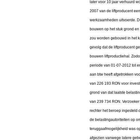
later voor 10 jaar verhuurd w
2007 van de liftproducent ee
werkzaamheden uitvoerde. De 
bouwen op het stuk grond en a
zou worden gebouwd in het kad
gevolg dat de liftproducent 
bouwen liftproductiehal. Zodo
periode van 01-07-2012 tot e
aan btw heeft afgetrokken voor
van 226 193 RON voor invester
grond van dat laatste belast
van 239 734 RON. Verzoeker h
rechter het beroep ingesteld d
de belastingautoriteiten op 
teruggaafmogelijkheid was op
afgezien vanwege latere gebeu