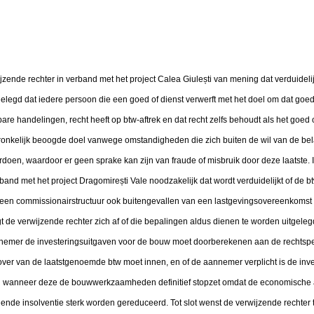
wijzende rechter in verband met het project Calea Giulești van mening dat verduideli
tgelegd dat iedere persoon die een goed of dienst verwerft met het doel om dat goed
bare handelingen, recht heeft op btw-aftrek en dat recht zelfs behoudt als het goed 
pronkelijk beoogde doel vanwege omstandigheden die zich buiten de wil van de bel
rdoen, waardoor er geen sprake kan zijn van fraude of misbruik door deze laatste. 
band met het project Dragomirești Vale noodzakelijk dat wordt verduidelijkt of de btw-
e een commissionairstructuur ook buitengevallen van een lastgevingsovereenkoms
 de verwijzende rechter zich af of die bepalingen aldus dienen te worden uitgelegd 
nemer de investeringsuitgaven voor de bouw moet doorberekenen aan de rechtsp
over van de laatstgenoemde btw moet innen, en of de aannemer verplicht is de inve
n wanneer deze de bouwwerkzaamheden definitief stopzet omdat de economische ac
de insolventie sterk worden gereduceerd. Tot slot wenst de verwijzende rechter t