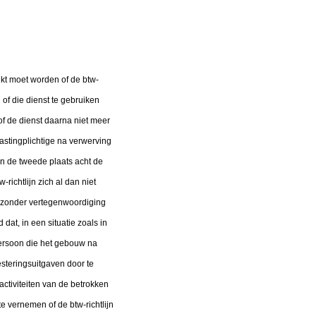
jkt moet worden of de btw-
 of die dienst te gebruiken
of de dienst daarna niet meer
astingplichtige na verwerving
In de tweede plaats acht de
richtlijn zich al dan niet
t zonder vertegenwoordiging
dat, in een situatie zoals in
ersoon die het gebouw na
steringsuitgaven door te
tiviteiten van de betrokken
e vernemen of de btw-richtlijn