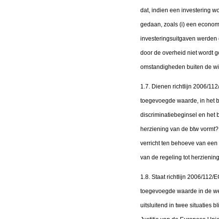
dat, indien een investering w
gedaan, zoals (i) een economis
investeringsuitgaven werden 
door de overheid niet wordt g
omstandigheden buiten de wi
1.7. Dienen richtlijn 2006/1
toegevoegde waarde, in het b
discriminatiebeginsel en het 
herziening van de btw vormt? 
verricht ten behoeve van een 
van de regeling tot herzienin
1.8. Staat richtlijn 2006/11
toegevoegde waarde in de weg 
uitsluitend in twee situaties