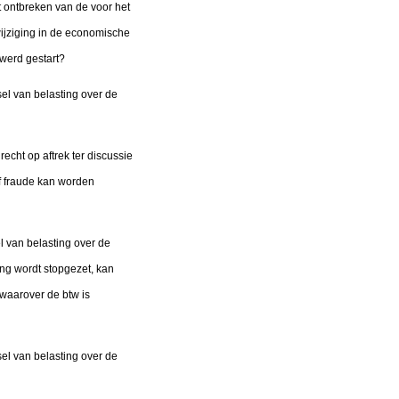
t ontbreken van de voor het
ijziging in de economische
 werd gestart?
el van belasting over de
recht op aftrek ter discussie
of fraude kan worden
 van belasting over de
ng wordt stopgezet, kan
 waarover de btw is
el van belasting over de