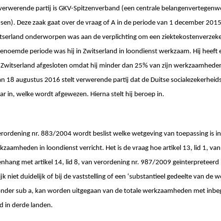
 verwerende partij is GKV-Spitzenverband (een centrale belangenvertegenw
dsen). Deze zaak gaat over de vraag of A in de periode van 1 december 20
itserland onderworpen was aan de verplichting om een ziektekostenverzeker
 genoemde periode was hij in Zwitserland in loondienst werkzaam. Hij heeft 
n Zwitserland afgesloten omdat hij minder dan 25% van zijn werkzaamheden 
t van 18 augustus 2016 stelt verwerende partij dat de Duitse socialezekerhe
ar in, welke wordt afgewezen. Hierna stelt hij beroep in.
erordening nr. 883/2004 wordt beslist welke wetgeving van toepassing is in
zaamheden in loondienst verricht. Het is de vraag hoe artikel 13, lid 1, van
hang met artikel 14, lid 8, van verordening nr. 987/2009 geïnterpreteerd
k niet duidelijk of bij de vaststelling of een ‘substantieel gedeelte van d
, onder sub a, kan worden uitgegaan van de totale werkzaamheden met inbe
 in derde landen.