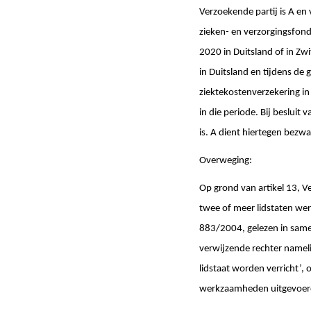
Verzoekende partij is A en
zieken- en verzorgingsfon
2020 in Duitsland of in Zw
in Duitsland en tijdens de
ziektekostenverzekering i
in die periode. Bij beslui
is. A dient hiertegen bezwa
Overweging:
Op grond van artikel 13, V
twee of meer lidstaten werk
883/2004, gelezen in samen
verwijzende rechter namelij
lidstaat worden verricht’
werkzaamheden uitgevoerd