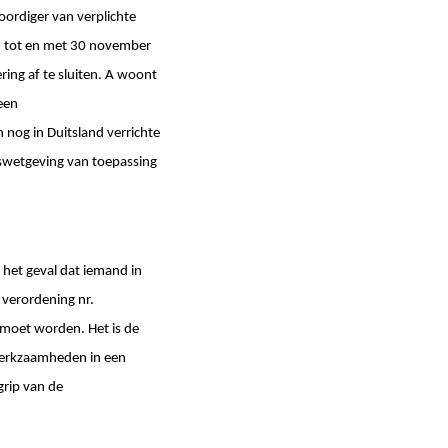
oordiger van verplichte
15 tot en met 30 november
ing af te sluiten. A woont
een
nog in Duitsland verrichte
idswetgeving van toepassing
 het geval dat iemand in
 verordening nr.
 moet worden. Het is de
e werkzaamheden in een
grip van de