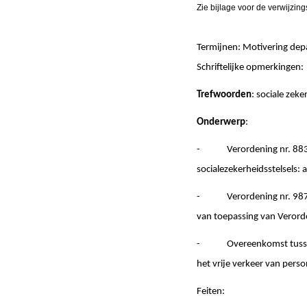
Zie bijlage voor de verwijzin
Termijnen: Motivering de
Schriftelijke opmerki
Trefwoorden
: sociale zek
Onderwerp
:
- Verordening nr. 883/20
socialezekerheidsstelsels: a
- Verordening nr. 987/20
van toepassing van Verorde
- Overeenkomst tussen de
het vrije verkeer van persone
Feiten: