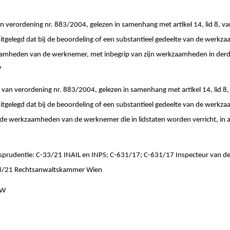
van verordening nr. 883/2004, gelezen in samenhang met artikel 14, lid 8, v
gelegd dat bij de beoordeling of een substantieel gedeelte van de werkza
zaamheden van de werknemer, met inbegrip van zijn werkzaamheden in derd
?
1, van verordening nr. 883/2004, gelezen in samenhang met artikel 14, lid 8,
gelegd dat bij de beoordeling of een substantieel gedeelte van de werkza
nd de werkzaamheden van de werknemer die in lidstaten worden verricht, i
isprudentie: C-33/21 INAIL en INPS; C-631/17; C-631/17 Inspecteur van de
58/21 Rechtsanwaltskammer Wien
ZW