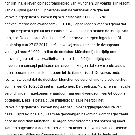
richtlijn) na te leven op het grondgebied van München. Dit vonnis is in kracht
van gewijsde gegaan. Op verzoek van de verzoeker dreigde het
Verwaltungsgericht München bij beslissing van 21.06.2016 de
geëxecuteerde een dwangsom (€10.000,-) op te leggen voor het geval dat
hij zijn verplichtingen uit het vonnis niet zou nakomen binnen de termijn van
een jaar. De deelstaat München heeft hier bezwaar tegen ingediend. Bij
beslissing van 27.02.2017 heeft de verwijzende rechter de dwangsom
verlaagd naar €4.000,- indien de deelstaat München i) niet tijdig een
aanvulling op het luchtkwaliteitsplan inleidt, en/of ii) niet tijdig een
uitvoerbaar concept publiceert om ervoor te zorgen dat vervuilende auto’s
geen toegang meer zullen hebben tot de (binnen)stad. De verwijzende
rechter stelt vast dat de deelstaat München de verplichting (die volgt uit het
vonnis van 09.10.2012) niet is nagekomen. De deelstaat München is niet alle
verplichtingen nagekomen, waardoor haar een dwangsom van €4.000,- is
opgelegd. Deze is betaald. De milieuorganisatie heeft bij het
Verwaltungsgericht München nog een tenuitvoerleggingsprocedure van
deze uitspraak ingeleid, waarmee gedwongen nakoming wordt nagestreefd
door de deelstaat München. De organisatie vordert nu dat nakoming moet
worden nagestreefd door middel van een bevel tot gijzeling van de Beierse