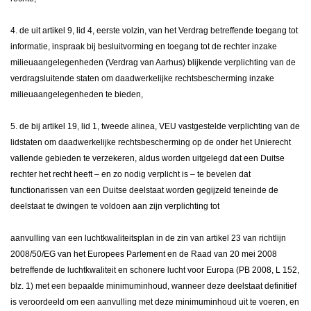
4. de uit artikel 9, lid 4, eerste volzin, van het Verdrag betreffende toegang tot
informatie, inspraak bij besluitvorming en toegang tot de rechter inzake
milieuaangelegenheden (Verdrag van Aarhus) blijkende verplichting van de
verdragsluitende staten om daadwerkelijke rechtsbescherming inzake
milieuaangelegenheden te bieden,
5. de bij artikel 19, lid 1, tweede alinea, VEU vastgestelde verplichting van de
lidstaten om daadwerkelijke rechtsbescherming op de onder het Unierecht
vallende gebieden te verzekeren, aldus worden uitgelegd dat een Duitse
rechter het recht heeft – en zo nodig verplicht is – te bevelen dat
functionarissen van een Duitse deelstaat worden gegijzeld teneinde de
deelstaat te dwingen te voldoen aan zijn verplichting tot
aanvulling van een luchtkwaliteitsplan in de zin van artikel 23 van richtlijn
2008/50/EG van het Europees Parlement en de Raad van 20 mei 2008
betreffende de luchtkwaliteit en schonere lucht voor Europa (PB 2008, L 152,
blz. 1) met een bepaalde minimuminhoud, wanneer deze deelstaat definitief
is veroordeeld om een aanvulling met deze minimuminhoud uit te voeren, en