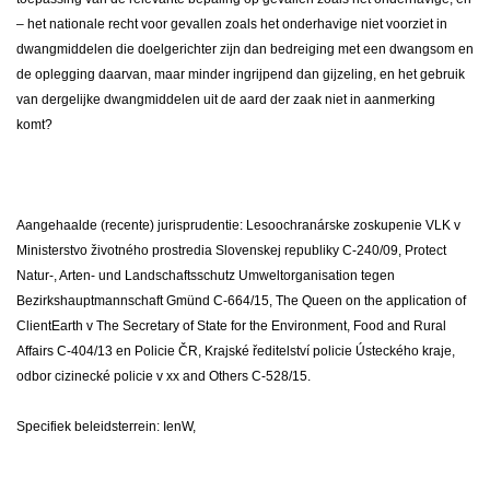
– het nationale recht voor gevallen zoals het onderhavige niet voorziet in
dwangmiddelen die doelgerichter zijn dan bedreiging met een dwangsom en
de oplegging daarvan, maar minder ingrijpend dan gijzeling, en het gebruik
van dergelijke dwangmiddelen uit de aard der zaak niet in aanmerking
komt?
Aangehaalde (recente) jurisprudentie: Lesoochranárske zoskupenie VLK v
Ministerstvo životného prostredia Slovenskej republiky C-240/09, Protect
Natur-, Arten- und Landschaftsschutz Umweltorganisation tegen
Bezirkshauptmannschaft Gmünd C-664/15, The Queen on the application of
ClientEarth v The Secretary of State for the Environment, Food and Rural
Affairs C-404/13 en Policie ČR, Krajské ředitelství policie Ústeckého kraje,
odbor cizinecké policie v xx and Others C-528/15.
Specifiek beleidsterrein: IenW,