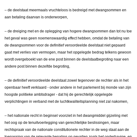
– de deelstaat meermaals vruchteloos is bedreigd met dwangsommen en
aan betaling daarvan is onderworpen,
– de dreiging met en de oplegging van hogere dwangsommen dan tot nu toe
het geval was geen noemenswaardig effect hebben, omdat de betaling van
de dwangsommen voor de definitief veroordeelde deelstaat niet gepaard
gaat met verlies van vermogen, maar het opgelegde bedrag telkens gewoon
wordt overgeboekt van de ene post binnen de deelstaatbegroting naar een
andere post binnen dezelfde begroting,
– de definitief veroordeelde deelstaat zowel tegenover de rechter als in het
openbaar heeft verklaard - onder andere in het parlement bij monde van zijn
hoogste politieke ambtsdrager - dat hij de gerechtelijk opgelegde
verplichtingen in verband met de luchtkwaliteitsplanning niet zal nakomen,
– het nationale recht in beginsel voorziet in het dwangmiddel gijzeling met
het oog op de tenuitvoerlegging van gerechtelijke beslissingen, maar
rechtspraak van de nationale constitutionele rechter in de weg staat aan de
toepassing van de relevante bepaling op gevallen zoals het onderhavige, en