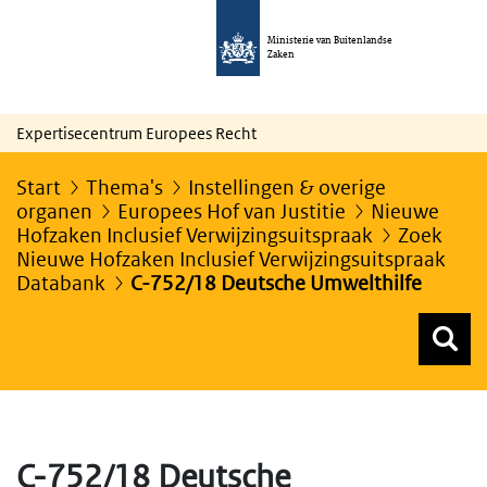
Ministerie van Buitenlandse
Zaken
Expertisecentrum Europees Recht
Start
Thema's
Instellingen & overige
organen
Europees Hof van Justitie
Nieuwe
Hofzaken Inclusief Verwijzingsuitspraak
Zoek
Nieuwe Hofzaken Inclusief Verwijzingsuitspraak
Databank
C-752/18 Deutsche Umwelthilfe
Z
Z
Top menu zoeken
C-752/18 Deutsche