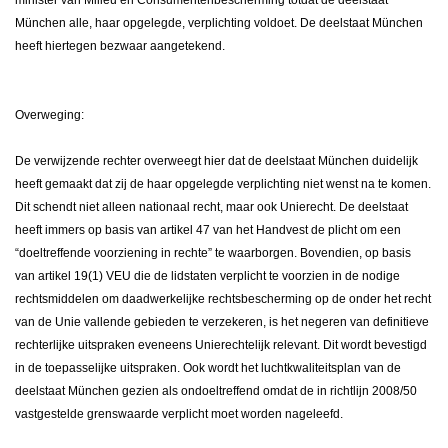
minister van Milieu en Consumentenbescherming totdat de deelstaat
München alle, haar opgelegde, verplichting voldoet. De deelstaat München
heeft hiertegen bezwaar aangetekend.
Overweging:
De verwijzende rechter overweegt hier dat de deelstaat München duidelijk
heeft gemaakt dat zij de haar opgelegde verplichting niet wenst na te komen.
Dit schendt niet alleen nationaal recht, maar ook Unierecht. De deelstaat
heeft immers op basis van artikel 47 van het Handvest de plicht om een
“doeltreffende voorziening in rechte” te waarborgen. Bovendien, op basis
van artikel 19(1) VEU die de lidstaten verplicht te voorzien in de nodige
rechtsmiddelen om daadwerkelijke rechtsbescherming op de onder het recht
van de Unie vallende gebieden te verzekeren, is het negeren van definitieve
rechterlijke uitspraken eveneens Unierechtelijk relevant. Dit wordt bevestigd
in de toepasselijke uitspraken. Ook wordt het luchtkwaliteitsplan van de
deelstaat München gezien als ondoeltreffend omdat de in richtlijn 2008/50
vastgestelde grenswaarde verplicht moet worden nageleefd.